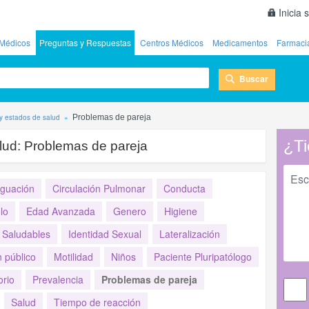
Inicia 
Médicos
Preguntas y Respuestas
Centros Médicos
Medicamentos
Farmaci
Buscar
y estados de salud
Problemas de pareja
¿Ti
lud:
Problemas de pareja
iguación
Circulación Pulmonar
Conducta
lo
Edad Avanzada
Genero
Higiene
o Saludables
Identidad Sexual
Lateralización
 público
Motilidad
Niños
Paciente Pluripatólogo
orio
Prevalencia
Problemas de pareja
Salud
Tiempo de reacción