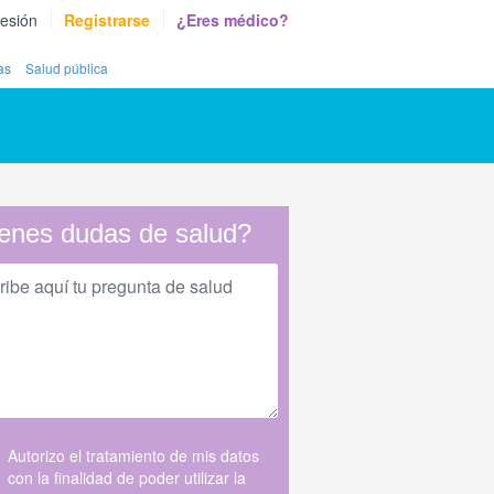
sesión
Registrarse
¿Eres médico?
as
Salud pública
enes dudas de salud?
Autorizo el tratamiento de mis datos
con la finalidad de poder utilizar la