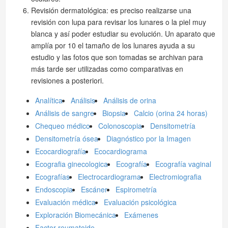
Revisión dermatológica: es preciso realizarse una
revisión con lupa para revisar los lunares o la piel muy
blanca y así poder estudiar su evolución. Un aparato que
amplía por 10 el tamaño de los lunares ayuda a su
estudio y las fotos que son tomadas se archivan para
más tarde ser utilizadas como comparativas en
revisiones a posteriori.
Analítica
Análisis
Análisis de orina
Análisis de sangre
Biopsia
Calcio (orina 24 horas)
Chequeo médico
Colonoscopia
Densitometría
Densitometría ósea
Diagnóstico por la Imagen
Ecocardiografía
Ecocardiograma
Ecografia ginecologica
Ecografía
Ecografía vaginal
Ecografías
Electrocardiograma
Electromiografia
Endoscopia
Escáner
Espirometría
Evaluación médica
Evaluación psicológica
Exploración Biomecánica
Exámenes
Factor reumatoide