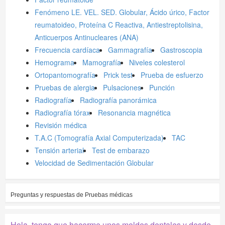
Fenómeno LE. VEL. SED. Globular, Ácido úrico, Factor
reumatoideo, Proteína C Reactiva, Antiestreptolisina,
Anticuerpos Antinucleares (ANA)
Frecuencia cardíaca
Gammagrafía
Gastroscopia
Hemograma
Mamografía
Niveles colesterol
Ortopantomografía
Prick test
Prueba de esfuerzo
Pruebas de alergia
Pulsaciones
Punción
Radiografía
Radiografía panorámica
Radiografía tórax
Resonancia magnética
Revisión médica
T.A.C (Tomografía Axial Computerizada)
TAC
Tensión arterial
Test de embarazo
Velocidad de Sedimentación Globular
Preguntas y respuestas de
Pruebas médicas
Hola, tengo que hacerme unos moldes dentales y desde