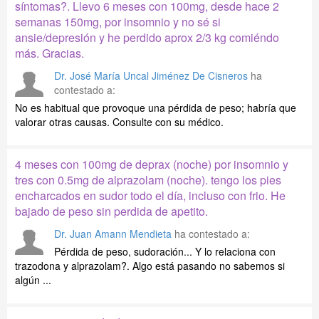
síntomas?. Llevo 6 meses con 100mg, desde hace 2
semanas 150mg, por insomnio y no sé si
ansie/depresión y he perdido aprox 2/3 kg comiéndo
más. Gracias.
Dr. José María Uncal Jiménez De Cisneros
ha
contestado a:
No es habitual que provoque una pérdida de peso; habría que
valorar otras causas. Consulte con su médico.
4 meses con 100mg de deprax (noche) por insomnio y
tres con 0.5mg de alprazolam (noche). tengo los pies
encharcados en sudor todo el día, incluso con frio. He
bajado de peso sin perdida de apetito.
Dr. Juan Amann Mendieta
ha contestado a:
Pérdida de peso, sudoración... Y lo relaciona con
trazodona y alprazolam?. Algo está pasando no sabemos si
algún ...