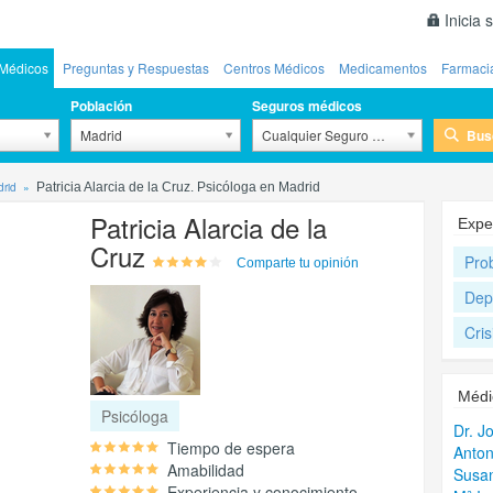
Inicia 
Médicos
Preguntas y Respuestas
Centros Médicos
Medicamentos
Farmaci
Población
Seguros médicos
Bus
Madrid
Cualquier Seguro Médico
drid
Patricia Alarcia de la Cruz. Psicóloga en Madrid
Patricia Alarcia de la
Expe
Cruz
Pro
Comparte tu opinión
Dep
Cris
Médi
Psicóloga
Dr. J
Tiempo de espera
Anto
Amabilidad
Susan
Experiencia y conocimiento