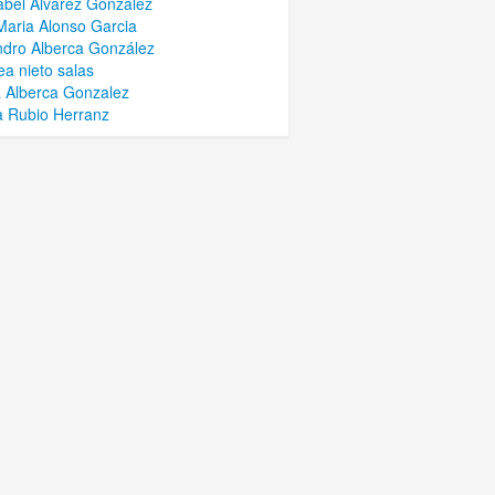
abel Álvarez González
Maria Alonso Garcia
ndro Alberca González
ea nieto salas
 Alberca Gonzalez
 Rubio Herranz