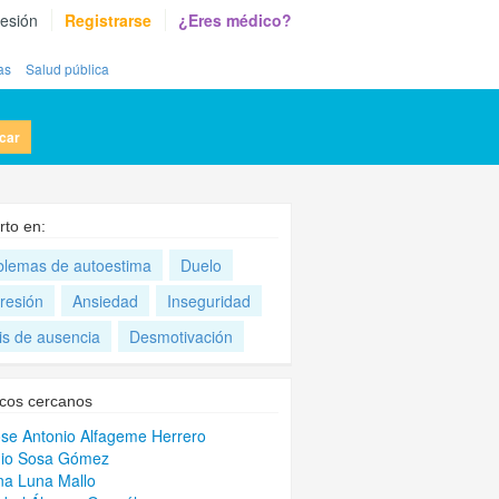
sesión
Registrarse
¿Eres médico?
as
Salud pública
car
rto en:
blemas de autoestima
Duelo
resión
Ansiedad
Inseguridad
is de ausencia
Desmotivación
cos cercanos
ose Antonio Alfageme Herrero
nio Sosa Gómez
a Luna Mallo