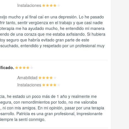
Instalaciones
xijo mucho y al final caí en una depresión. Lo he pasado
ir tanto, sentir vergüenza en el trabajo y que casi nadie
oterapia me ha ayudado mucho, he entendido mi manera
liendo de una coraza que me estaba axfisiando. Si hubiera
toy seguro que habría evitado gran parte de este
escuchado, entendido y respetado por un profesional muy
ificado.
Amabilidad
Instalaciones
icia, he estado un poco más de 1 año y realmente me
segura, con remordimientos por todo, no me valoraba
o, ni con mis amigos. En mi opinión, pasar por una terapia
sarrollo. Patricia es una gran profesional, impresionante
iempre la sentí conmigo.