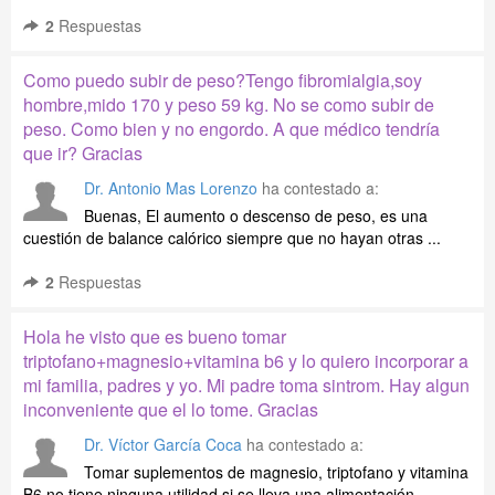
2
Respuestas
Como puedo subir de peso?Tengo fibromialgia,soy
hombre,mido 170 y peso 59 kg. No se como subir de
peso. Como bien y no engordo. A que médico tendría
que ir? Gracias
Dr. Antonio Mas Lorenzo
ha contestado a:
Buenas, El aumento o descenso de peso, es una
cuestión de balance calórico siempre que no hayan otras ...
2
Respuestas
Hola he visto que es bueno tomar
triptofano+magnesio+vitamina b6 y lo quiero incorporar a
mi familia, padres y yo. Mi padre toma sintrom. Hay algun
inconveniente que el lo tome. Gracias
Dr. Víctor García Coca
ha contestado a:
Tomar suplementos de magnesio, triptofano y vitamina
B6 no tiene ninguna utilidad si se lleva una alimentación