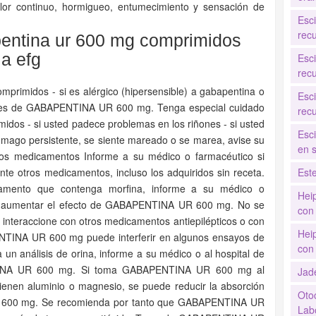
lor continuo, hormigueo, entumecimiento y sensación de
Esc
recu
entina ur 600 mg comprimidos
la efg
Esc
recu
rimidos - si es alérgico (hipersensible) a gabapentina o
Esc
tes de GABAPENTINA UR 600 mg. Tenga especial cuidado
recu
s - si usted padece problemas en los riñones - si usted
Esc
ómago persistente, se siente mareado o se marea, avise su
en 
s medicamentos Informe a su médico o farmacéutico si
e otros medicamentos, incluso los adquiridos sin receta.
Est
amento que contenga morfina, informe a su médico o
Hei
de aumentar el efecto de GABAPENTINA UR 600 mg. No se
con 
eraccione con otros medicamentos antiepilépticos o con
Hei
PENTINA UR 600 mg puede interferir en algunos ensayos de
con 
a un análisis de orina, informe a su médico o al hospital de
INA UR 600 mg. Si toma GABAPENTINA UR 600 mg al
Jad
ienen aluminio o magnesio, se puede reducir la absorción
Oto
600 mg. Se recomienda por tanto que GABAPENTINA UR
Labo