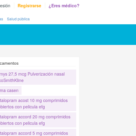
sesión
Registrarse
¿Eres médico?
as
Salud pública
camentos
mys 27,5 mcg Pulverización nasal
xoSmithKline
ma casen
italopram acost 10 mg comprimidos
biertos con pelicula efg
italopram accord 20 mg comprimidos
biertos con pelicula efg
italopram accord 5 mg comprimidos