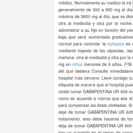
médico. Normalmente su medico le irá i
generalmente de 300 a 900 mg al día.
máxima de 3600 mg al día, que se divi
otra al mediodía y otra por la noche
administrar a su hijo en función del pe
baja que será aumentada gradualmen
normal para controlar la
epilepsia
es d
mediante ingesta de las cápsulas, re
mañana, otra al mediodía y otra por 
mg en
niños
menores de 6 años. Si
del que debiera Consulte inmediata
hospital más cercano. Lleve consigo cu
etiqueta de manera que el hospital pue
olvidó tomar GABAPENTINA UR 600 mg c
como se acuerde a menos que sea el 
para compensar las dosis olvidadas.
deje de tomar GABAPENTINA UR 600 m
tratamiento, esto debe hacerse de f
deja de tomar GABAPENTINA UR 600 m
hay un aumento en el riesgo de convul