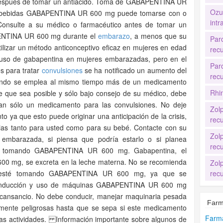
después de tomar un antiácido. Toma de GABAPENTINA UR
Ozu
bebidas GABAPENTINA UR 600 mg puede tomarse con o
intr
 Consulte a su médico o farmacéutico antes de tomar un
NTINA UR 600 mg durante el
embarazo
, a menos que su
Par
ilizar un método anticonceptivo eficaz en mujeres en edad
recu
el uso de gabapentina en mujeres embarazadas, pero en el
Par
s para tratar
convulsiones
se ha notificado un aumento del
recu
cuando se emplea al mismo tiempo más de un medicamento
Rhi
mpre que sea posible y sólo bajo consejo de su médico, debe
tan sólo un medicamento para las convulsiones. No deje
Zol
ya que esto puede originar una anticipación de la crisis,
recu
cias tanto para usted como para su bebé. Contacte con su
Zol
embarazada, si piensa que podría estarlo o si planea
recu
á tomando GABAPENTINA UR 600 mg. Gabapentina, el
00 mg, se excreta en la leche materna. No se recomienda
Zol
se esté tomando GABAPENTINA UR 600 mg, ya que se
recu
 Conducción y uso de máquinas GABAPENTINA UR 600 mg
cansancio. No debe conducir, manejar maquinaria pesada
Farm
ialmente peligrosas hasta que se sepa si este medicamento
Farma
stas actividades. Información importante sobre algunos de