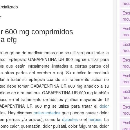
recu
rcializado
Esc
L.
recu
Esc
ur 600 mg comprimidos
recu
la efg
Esc
recu
un grupo de medicamentos que se utilizan para tratar la
férico. Epilepsia: GABAPENTINA UR 600 mg se utiliza para
Esc
isis que están inicialmente limitadas a ciertas partes del
recu
e a otras partes del cerebro o no). Su médico le recetará
Esc
a tratar su epilepsia cuando su tratamiento actual no
recu
 Usted debe tomar GABAPENTINA UR 600 mg añadido a su
Esc
 indique de otra manera. GABAPENTINA UR 600 mg también
recu
aco en el tratamiento de adultos y niños mayores de 12
 GABAPENTINA UR 600 mg se utiliza para tratar el
dolor
Esc
ios. Hay diversas
enfermedades
que pueden causar dolor
recu
e en piernas y/o brazos), como la
diabetes
o el
herpes
. La
Esc
omo calor, quemazón, dolor pulsátil, dolor fulgurante, dolor
oral