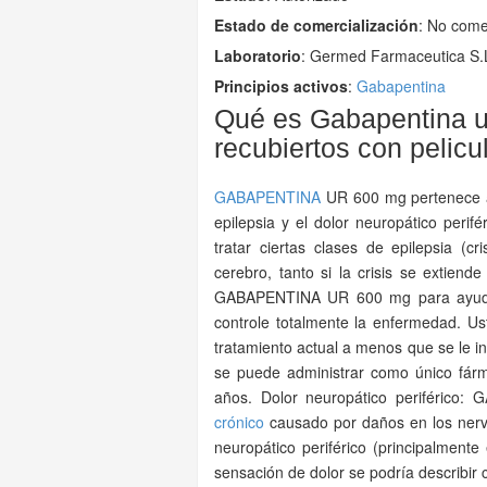
Estado de comercialización
: No come
Laboratorio
:
Germed Farmaceutica S.
Principios activos
:
Gabapentina
Qué es Gabapentina 
recubiertos con pelicu
GABAPENTINA
UR 600 mg pertenece a 
epilepsia y el dolor neuropático peri
tratar ciertas clases de epilepsia (cr
cerebro, tanto si la crisis se extiend
GABAPENTINA UR 600 mg para ayudar 
controle totalmente la enfermedad.
tratamiento actual a menos que se le
se puede administrar como único fárm
años. Dolor neuropático periférico:
crónico
causado por daños en los nerv
neuropático periférico (principalment
sensación de dolor se podría describir c