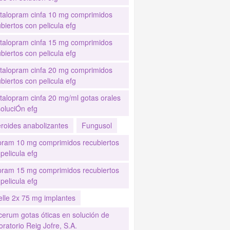
italopram cinfa 10 mg comprimidos
biertos con pelicula efg
italopram cinfa 15 mg comprimidos
biertos con pelicula efg
italopram cinfa 20 mg comprimidos
biertos con pelicula efg
italopram cinfa 20 mg/ml gotas orales
soluciÓn efg
eroides anabolizantes
Fungusol
pram 10 mg comprimidos recubiertos
pelicula efg
pram 15 mg comprimidos recubiertos
pelicula efg
elle 2x 75 mg implantes
cerum gotas óticas en solución de
ratorio Reig Jofre, S.A.