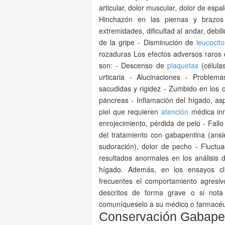
articular, dolor muscular, dolor de espa
Hinchazón en las piernas y brazos
extremidades, dificultad al andar, debil
de la gripe - Disminución de
leucocito
rozaduras Los efectos adversos raros
son: - Descenso de
plaquetas
(célula
urticaria - Alucinaciones - Proble
sacudidas y rigidez - Zumbido en los o
páncreas - Inflamación del hígado, asp
piel que requieren
atención
médica inm
enrojecimiento, pérdida de pelo - Fallo
del tratamiento con gabapentina (ansi
sudoración), dolor de pecho - Fluctu
resultados anormales en los análisis
hígado. Además, en los ensayos clí
frecuentes el comportamiento agresiv
descritos de forma grave o si nota
comuníqueselo a su médico o farmacéu
Conservación Gabapen