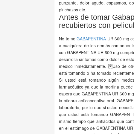
punzante, dolor agudo, espasmos, do
pinchazos etc.
Antes de tomar Gabap
recubiertos con pelicu
No tome
GABAPENTINA
UR 600 mg comp
a cualquiera de los demás componen
con GABAPENTINA UR 600 mg comprimido
desarrolla síntomas como dolor de est
médico inmediatamente. Uso de otro
está tomando o ha tomado recientement
Si usted está tomando algún medic
farmacéutico ya que la morfina pue
espera que GABAPENTINA UR 600 mg int
la píldora anticonceptiva oral. GABA
laboratorio, por lo que si usted necesit
que usted está tomando GABAPENT
mismo tiempo que antiácidos que cont
en el estómago de GABAPENTINA UR 