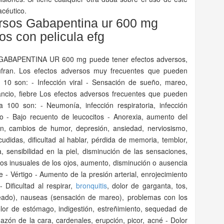
acéutico.
ersos Gabapentina ur 600 mg
os con pelicula efg
, GABAPENTINA UR 600 mg puede tener efectos adversos,
ufran. Los efectos adversos muy frecuentes que pueden
10 son: - Infección viral - Sensación de sueño, mareo,
ncio, fiebre Los efectos adversos frecuentes que pueden
100 son: - Neumonía, infección respiratoria, infección
ído - Bajo recuento de leucocitos - Anorexia, aumento del
ón, cambios de humor, depresión, ansiedad, nerviosismo,
cudidas, dificultad al hablar, pérdida de memoria, temblor,
a, sensibilidad en la piel, disminución de las sensaciones,
ntos inusuales de los ojos, aumento, disminución o ausencia
le - Vértigo - Aumento de la presión arterial, enrojecimiento
 Dificultad al respirar,
bronquitis
, dolor de garganta, tos,
eado), nauseas (sensación de mareo), problemas con los
olor de estómago, indigestión, estreñimiento, sequedad de
hazón de la cara, cardenales, erupción, picor, acné - Dolor