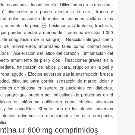
lda, espasmos - Incontinencia - Dificultades en la erección -
 ó hinchazón que puede afectar a la cara, tronco y
idad, dolor, sensación de malestar, síntomas similares a los
s
, aumento de peso - Lesiones accidentales, fracturas,
 que pueden afectar a menos de 1 persona de cada 1.000
s de coagulación de la sangre) - Reacción alérgica como
mas de movimientos anormales tales como contorsiones,
ídos - Aceleración del latido del corazón - Inflamación del
ecto amarillento de piel y ojos - Reacciones graves en la
ediata, hinchazón de labios y cara, erupción en la piel y
 renal agudo - Efectos adversos tras la interrupción brusca
edad, dificultad para dormir, sensación de mareo, dolor y
aciones de glucosa en sangre en pacientes con diabetes,
 de sangre que pueden ser indicativos de problemas en el
nicos en niños se notificaron como efectos adversos
o y las sacudidas. Si sufre uno de los efectos adversos
 efectos adversos no mencionados en este prospecto,
tico.
tina ur 600 mg comprimidos