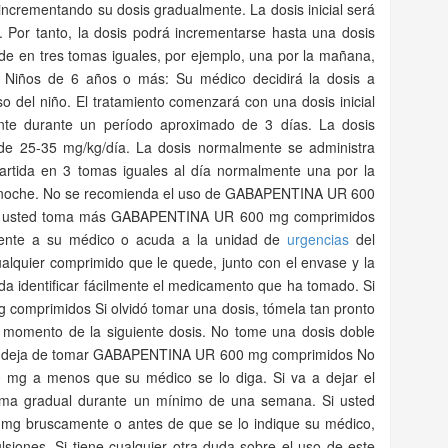
ncrementando su dosis gradualmente. La dosis inicial será
 Por tanto, la dosis podrá incrementarse hasta una dosis
de en tres tomas iguales, por ejemplo, una por la mañana,
. Niños de 6 años o más: Su médico decidirá la dosis a
so del niño. El tratamiento comenzará con una dosis inicial
te durante un período aproximado de 3 días. La dosis
e 25-35 mg/kg/día. La dosis normalmente se administra
partida en 3 tomas iguales al día normalmente una por la
la noche. No se recomienda el uso de GABAPENTINA UR 600
 usted toma más GABAPENTINA UR 600 mg comprimidos
mente a su médico o acuda a la unidad de
urgencias
del
alquier comprimido que le quede, junto con el envase y la
da identificar fácilmente el medicamento que ha tomado. Si
omprimidos Si olvidó tomar una dosis, tómela tan pronto
momento de la siguiente dosis. No tome una dosis doble
 Si deja de tomar GABAPENTINA UR 600 mg comprimidos No
g a menos que su médico se lo diga. Si va a dejar el
orma gradual durante un mínimo de una semana. Si usted
g bruscamente o antes de que se lo indique su médico,
siones. Si tiene cualquier otra duda sobre el uso de este