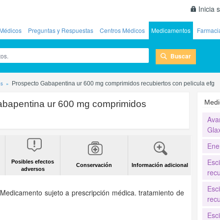
Inicia 
Médicos
Preguntas y Respuestas
Centros Médicos
Medicamentos
Farmaci
Buscar
os
Prospecto Gabapentina ur 600 mg comprimidos recubiertos con pelicula efg
Medi
abapentina ur 600 mg comprimidos
Ava
Gla
Ene
Esc
Posibles efectos
Conservación
Información adicional
adversos
recu
Esc
:
Medicamento sujeto a prescripción médica. tratamiento de
recu
Esc