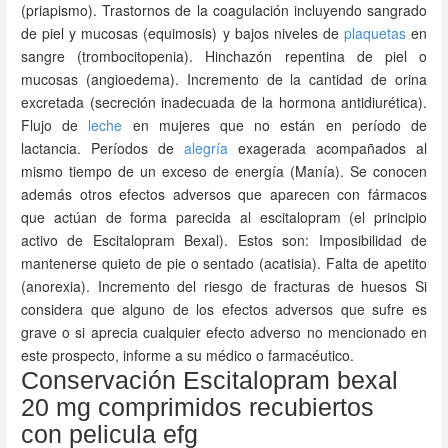
(priapismo). Trastornos de la coagulación incluyendo sangrado
de piel y mucosas (equimosis) y bajos niveles de
plaquetas
en
sangre (trombocitopenia). Hinchazón repentina de piel o
mucosas (angioedema). Incremento de la cantidad de orina
excretada (secreción inadecuada de la hormona antidiurética).
Flujo de
leche
en mujeres que no están en período de
lactancia. Períodos de
alegría
exagerada acompañados al
mismo tiempo de un exceso de energía (Manía). Se conocen
además otros efectos adversos que aparecen con fármacos
que actúan de forma parecida al escitalopram (el principio
activo de Escitalopram Bexal). Estos son: Imposibilidad de
mantenerse quieto de pie o sentado (acatisia). Falta de apetito
(anorexia). Incremento del riesgo de fracturas de huesos Si
considera que alguno de los efectos adversos que sufre es
grave o si aprecia cualquier efecto adverso no mencionado en
este prospecto, informe a su médico o farmacéutico.
Conservación Escitalopram bexal
20 mg comprimidos recubiertos
con pelicula efg