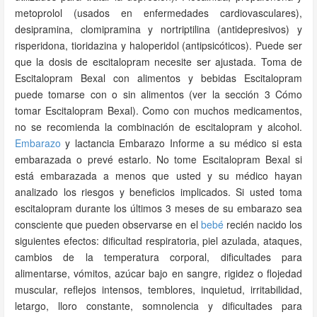
metoprolol (usados en enfermedades cardiovasculares),
desipramina, clomipramina y nortriptilina (antidepresivos) y
risperidona, tioridazina y haloperidol (antipsicóticos). Puede ser
que la dosis de escitalopram necesite ser ajustada. Toma de
Escitalopram Bexal con alimentos y bebidas Escitalopram
puede tomarse con o sin alimentos (ver la sección 3 Cómo
tomar Escitalopram Bexal). Como con muchos medicamentos,
no se recomienda la combinación de escitalopram y alcohol.
Embarazo
y lactancia Embarazo Informe a su médico si esta
embarazada o prevé estarlo. No tome Escitalopram Bexal si
está embarazada a menos que usted y su médico hayan
analizado los riesgos y beneficios implicados. Si usted toma
escitalopram durante los últimos 3 meses de su embarazo sea
consciente que pueden observarse en el
bebé
recién nacido los
siguientes efectos: dificultad respiratoria, piel azulada, ataques,
cambios de la temperatura corporal, dificultades para
alimentarse, vómitos, azúcar bajo en sangre, rigidez o flojedad
muscular, reflejos intensos, temblores, inquietud, irritabilidad,
letargo, lloro constante, somnolencia y dificultades para