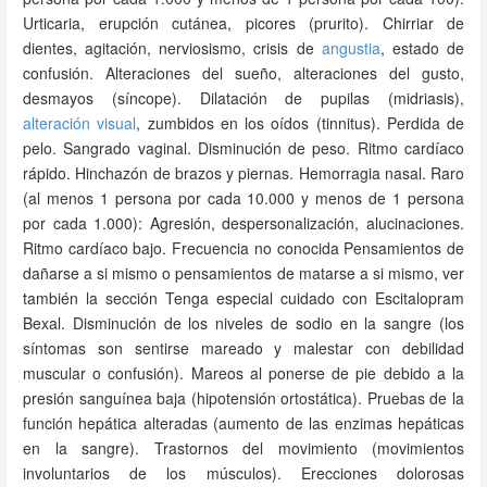
Urticaria, erupción cutánea, picores (prurito). Chirriar de
dientes, agitación, nerviosismo, crisis de
angustia
, estado de
confusión. Alteraciones del sueño, alteraciones del gusto,
desmayos (síncope). Dilatación de pupilas (midriasis),
alteración visual
, zumbidos en los oídos (tinnitus). Perdida de
pelo. Sangrado vaginal. Disminución de peso. Ritmo cardíaco
rápido. Hinchazón de brazos y piernas. Hemorragia nasal. Raro
(al menos 1 persona por cada 10.000 y menos de 1 persona
por cada 1.000): Agresión, despersonalización, alucinaciones.
Ritmo cardíaco bajo. Frecuencia no conocida Pensamientos de
dañarse a si mismo o pensamientos de matarse a si mismo, ver
también la sección Tenga especial cuidado con Escitalopram
Bexal. Disminución de los niveles de sodio en la sangre (los
síntomas son sentirse mareado y malestar con debilidad
muscular o confusión). Mareos al ponerse de pie debido a la
presión sanguínea baja (hipotensión ortostática). Pruebas de la
función hepática alteradas (aumento de las enzimas hepáticas
en la sangre). Trastornos del movimiento (movimientos
involuntarios de los músculos). Erecciones dolorosas