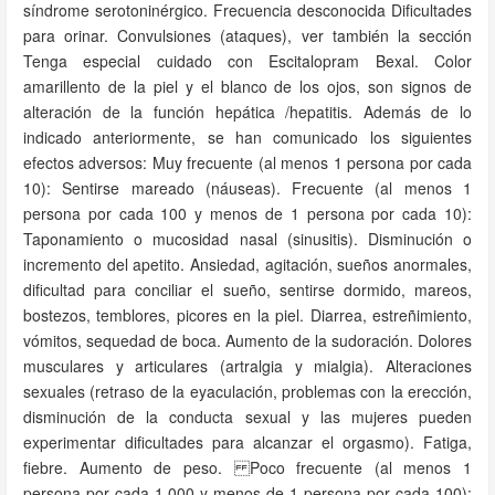
síndrome serotoninérgico. Frecuencia desconocida Dificultades
para orinar. Convulsiones (ataques), ver también la sección
Tenga especial cuidado con Escitalopram Bexal. Color
amarillento de la piel y el blanco de los ojos, son signos de
alteración de la función hepática /hepatitis. Además de lo
indicado anteriormente, se han comunicado los siguientes
efectos adversos: Muy frecuente (al menos 1 persona por cada
10): Sentirse mareado (náuseas). Frecuente (al menos 1
persona por cada 100 y menos de 1 persona por cada 10):
Taponamiento o mucosidad nasal (sinusitis). Disminución o
incremento del apetito. Ansiedad, agitación, sueños anormales,
dificultad para conciliar el sueño, sentirse dormido, mareos,
bostezos, temblores, picores en la piel. Diarrea, estreñimiento,
vómitos, sequedad de boca. Aumento de la sudoración. Dolores
musculares y articulares (artralgia y mialgia). Alteraciones
sexuales (retraso de la eyaculación, problemas con la erección,
disminución de la conducta sexual y las mujeres pueden
experimentar dificultades para alcanzar el orgasmo). Fatiga,
fiebre. Aumento de peso. Poco frecuente (al menos 1
persona por cada 1.000 y menos de 1 persona por cada 100):