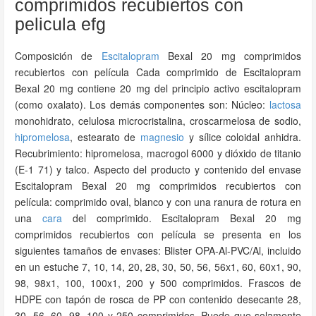
comprimidos recubiertos con
pelicula efg
Composición de
Escitalopram
Bexal 20 mg comprimidos
recubiertos con película Cada comprimido de Escitalopram
Bexal 20 mg contiene 20 mg del principio activo escitalopram
(como oxalato). Los demás componentes son: Núcleo:
lactosa
monohidrato, celulosa microcristalina, croscarmelosa de sodio,
hipromelosa
, estearato de
magnesio
y sílice coloidal anhidra.
Recubrimiento: hipromelosa, macrogol 6000 y dióxido de titanio
(E-1 71) y talco. Aspecto del producto y contenido del envase
Escitalopram Bexal 20 mg comprimidos recubiertos con
película: comprimido oval, blanco y con una ranura de rotura en
una
cara
del comprimido. Escitalopram Bexal 20 mg
comprimidos recubiertos con película se presenta en los
siguientes tamaños de envases: Blister OPA-Al-PVC/Al, incluido
en un estuche 7, 10, 14, 20, 28, 30, 50, 56, 56x1, 60, 60x1, 90,
98, 98x1, 100, 100x1, 200 y 500 comprimidos. Frascos de
HDPE con tapón de rosca de PP con contenido desecante 28,
30, 56, 60, 98, 100 y 250 comprimidos. Puede que solamente