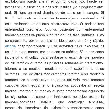
escitalopram puede alterar el control glucémico. Puede ser
necesario un ajuste de la dosis de insulina y/o hipoglucemiante
oral. Si tiene un nivel disminuido de sodio en la sangre. Si
tiende fácilmente a desarrollar hemorragias o cardenales. Si
está recibiendo tratamiento electroconvulsivo. Si padece una
enfermedad coronaria. Algunos pacientes con enfermedad
maníaco-depresiva pueden entrar en una fase maníaca. Esto
se caracteriza por un cambio de ideas poco común y rápido,
alegría
desproporcionada y una actividad física excesiva. Si
usted lo experimenta, contacte con su médico. Síntomas como
inquietud o dificultad para sentarse o estar de pie, pueden
ocurrir también durante las primeras semanas de tratamiento.
Informe a su médico inmediatamente si experimenta estos
síntomas. Uso de otros medicamentos Informe a su médico o
farmacéutico si está utilizando, o ha utilizado recientemente
cualquier otro medicamento, incluso los adquiridos sin receta
médica. Informe a su médico si usted está tomando alguno de
los siguientes medicamentos: Inhibidores no selectivos de la
monoaminooxidasa (IMAOs), que contengan fenelzina,
iproniazida, isocarboxazida, nialamida y tranilcipromina como