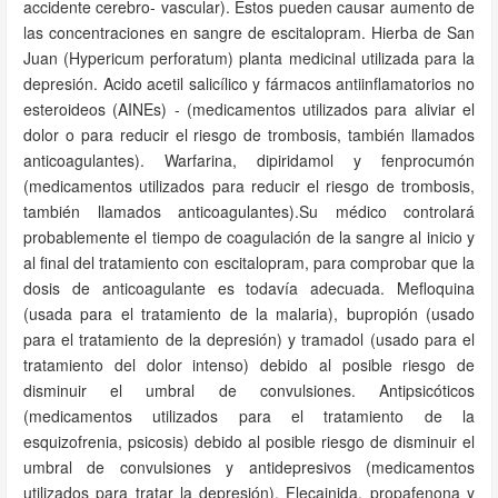
accidente cerebro- vascular). Estos pueden causar aumento de
las concentraciones en sangre de escitalopram. Hierba de San
Juan (Hypericum perforatum) planta medicinal utilizada para la
depresión. Acido acetil salicílico y fármacos antiinflamatorios no
esteroideos (AINEs) - (medicamentos utilizados para aliviar el
dolor o para reducir el riesgo de trombosis, también llamados
anticoagulantes). Warfarina, dipiridamol y fenprocumón
(medicamentos utilizados para reducir el riesgo de trombosis,
también llamados anticoagulantes).Su médico controlará
probablemente el tiempo de coagulación de la sangre al inicio y
al final del tratamiento con escitalopram, para comprobar que la
dosis de anticoagulante es todavía adecuada. Mefloquina
(usada para el tratamiento de la malaria), bupropión (usado
para el tratamiento de la depresión) y tramadol (usado para el
tratamiento del dolor intenso) debido al posible riesgo de
disminuir el umbral de convulsiones. Antipsicóticos
(medicamentos utilizados para el tratamiento de la
esquizofrenia, psicosis) debido al posible riesgo de disminuir el
umbral de convulsiones y antidepresivos (medicamentos
utilizados para tratar la depresión). Flecainida, propafenona y