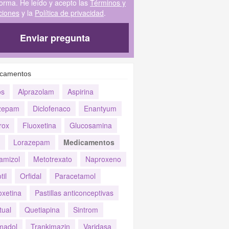
forma. He leído y acepto las
Términos y
ciones
y la
Política de privacidad
.
Enviar pregunta
camentos
os
Alprazolam
Aspirina
zepam
Diclofenaco
Enantyum
rox
Fluoxetina
Glucosamina
Lorazepam
Medicamentos
amizol
Metotrexato
Naproxeno
til
Orfidal
Paracetamol
oxetina
Pastillas anticonceptivas
tual
Quetiapina
Sintrom
madol
Trankimazin
Varidasa