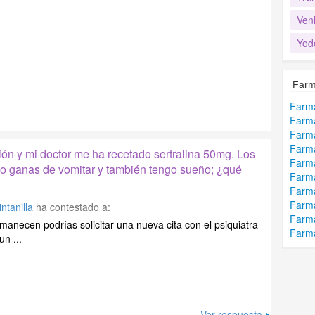
Ven
Yod
Farm
Farma
Farma
Farma
Farma
ión y mi doctor me ha recetado sertralina 50mg. Los
Farma
go ganas de vomitar y también tengo sueño; ¿qué
Farma
Farma
Farma
ntanilla
ha contestado a:
Farma
rmanecen podrías solicitar una nueva cita con el psiquiatra
Farma
un ...
Ver respuesta