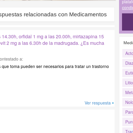
plata
condi
spuestas relacionadas con
Medicamentos
14.30h, orfidal 1 mg a las 20.00h, mirtazapina 15
vit 2 mg a las 6.30h de la madrugada. ¿Es mucha
Medi
Act
ontestado a:
Dia
 que toma pueden ser necesarios para tratar un trastorno
Euti
Litio
Met
Nolo
Ver respuesta
Par
Pun
Tra