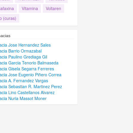
lafaxina
Vitamina
Voltaren
o (curas)
acias
cia Jose Hernandez Sales
cia Barrio Ormazabal
cia Paulino Grediaga Gil
cia Garcia Tenorio Balmaseda
cia Gisela Segarra Ferreres
cia Jose Eugenio Piñero Correa
cia A. Fernandez Vargas
cia Sebastian R. Martinez Perez
cia Lino Castellanos Alvarez
cia Nuria Massot Moner