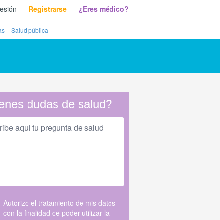
sesión
Registrarse
¿Eres médico?
as
Salud pública
enes dudas de salud?
Autorizo el tratamiento de mis datos
con la finalidad de poder utilizar la