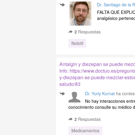
Dr. Santiago de la 
FALTA QUE EXPLI
analgésico pertene
2
Respuestas
Nolotil
Antalgin y diezepan se puede mez
Info: https://www.doctuo.es/pregun
y-diezepan-se-puede-mezclar-esto
saludo/83
Dr. Yuriy Kurnat
ha contes
No hay interacciones ent
conocimiento consulte su médico de
2
Respuestas
Medicamentos