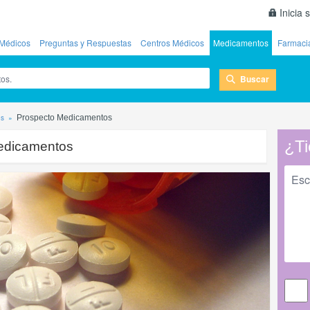
Inicia 
Médicos
Preguntas y Respuestas
Centros Médicos
Medicamentos
Farmaci
Buscar
os
Prospecto Medicamentos
¿Ti
edicamentos