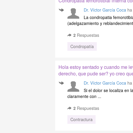
Condropatia femorotibial interna co
Dr. Víctor García Coca
ha 
La condropatia femorotibi
(adelgazamiento y reblandecimiento 
2
Respuestas
Condropatía
Hola estoy sentado y cuando me lev
derecho, que pude ser? yo creo que
Dr. Víctor García Coca
ha 
Si el dolor se localiza en l
claramente con ...
2
Respuestas
Contractura