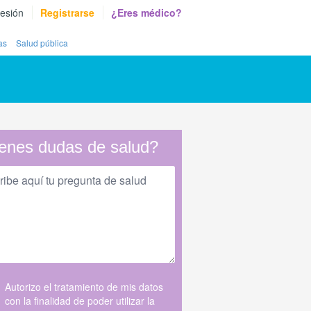
sesión
Registrarse
¿Eres médico?
as
Salud pública
enes dudas de salud?
Autorizo el tratamiento de mis datos
con la finalidad de poder utilizar la