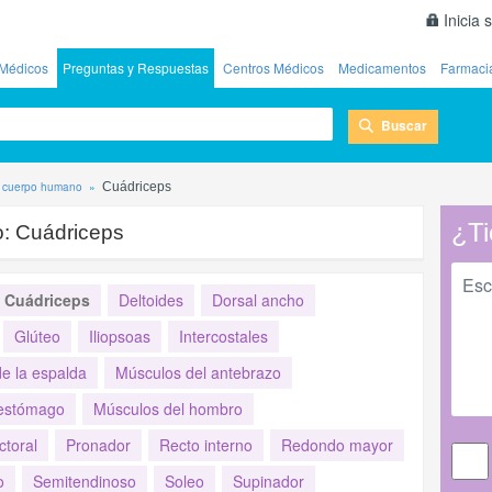
Inicia 
Médicos
Preguntas y Respuestas
Centros Médicos
Medicamentos
Farmaci
Buscar
l cuerpo humano
Cuádriceps
¿Ti
o:
Cuádriceps
Cuádriceps
Deltoides
Dorsal ancho
Glúteo
Iliopsoas
Intercostales
e la espalda
Músculos del antebrazo
 estómago
Músculos del hombro
ctoral
Pronador
Recto interno
Redondo mayor
o
Semitendinoso
Soleo
Supinador