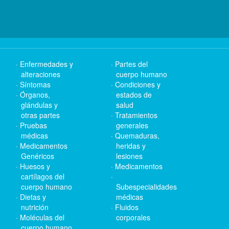
Enfermedades y
Partes del
alteraciones
cuerpo humano
Síntomas
Condiciones y
Órganos,
estados de
glándulas y
salud
otras partes
Tratamientos
Pruebas
generales
médicas
Quemaduras,
Medicamentos
heridas y
Genéricos
lesiones
Huesos y
Medicamentos
cartílagos del
cuerpo humano
Subespecialidades
Dietas y
médicas
nutrición
Fluidos
Moléculas del
corporales
cuerpo humano