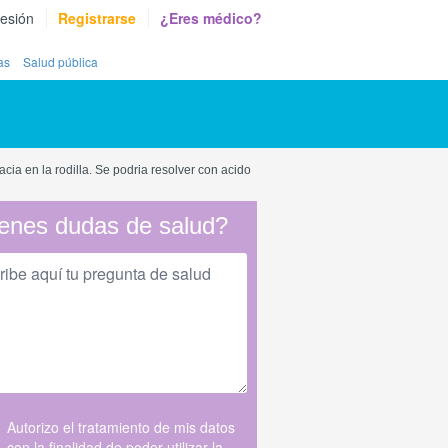
sesión
Registrarse
¿Eres médico?
as
Salud pública
a en la rodilla. Se podria resolver con acido
enes dudas de salud?
Autorizo el tratamiento de mis datos
con la finalidad de poder utilizar la