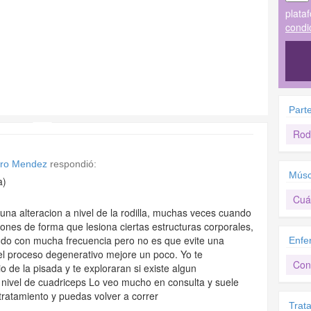
plata
condi
Part
Rodi
tro Mendez
respondió:
Músc
a)
Cuá
una alteracion a nivel de la rodilla, muchas veces cuando
iones de forma que lesiona ciertas estructuras corporales,
ndo con mucha frecuencia pero no es que evite una
Enfe
el proceso degenerativo mejore un poco. Yo te
Con
o de la pisada y te exploraran si existe algun
a nivel de cuadriceps Lo veo mucho en consulta y suele
tratamiento y puedas volver a correr
Trat