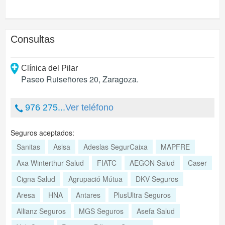
Consultas
Clínica del Pilar
Paseo Ruiseñores 20
,
Zaragoza
.
976 275...
Ver teléfono
Seguros aceptados:
Sanitas
Asisa
Adeslas SegurCaixa
MAPFRE
Axa Winterthur Salud
FIATC
AEGON Salud
Caser
Cigna Salud
Agrupació Mútua
DKV Seguros
Aresa
HNA
Antares
PlusUltra Seguros
Allianz Seguros
MGS Seguros
Asefa Salud