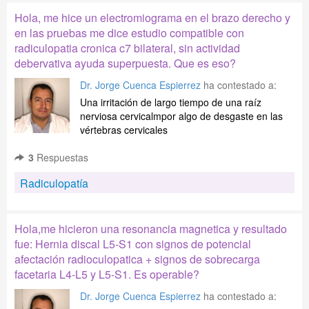
Hola, me hice un electromiograma en el brazo derecho y
en las pruebas me dice estudio compatible con
radiculopatia cronica c7 bilateral, sin actividad
debervativa ayuda superpuesta. Que es eso?
Dr. Jorge Cuenca Espierrez
ha contestado a:
Una irritación de largo tiempo de una raíz
nerviosa cervicalmpor algo de desgaste en las
vértebras cervicales
3
Respuestas
Radiculopatía
Hola,me hicieron una resonancia magnetica y resultado
fue: Hernia discal L5-S1 con signos de potencial
afectación radioculopatica + signos de sobrecarga
facetaria L4-L5 y L5-S1. Es operable?
Dr. Jorge Cuenca Espierrez
ha contestado a: