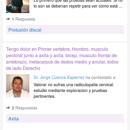
Lo primero que las pruebas sean actuales. Si no
lo son se deberían repetir para ver cómo está ...
1
Respuesta
Protusión discal
Tengo dolor en Primer vertebra, Hombro, musculo
pectoral junto a axila y axila, bicep, musculo frontal de
antebrazo, metacarpos de dedos medio y anular, todos
de lado Derecho
Dr. Jorge Cuenca Espierrez
ha contestado a:
Valorar no sufras una radiculopatia cervical.
estudio mediante exploracion y pruebas
pertinentes.
2
Respuestas
Axila