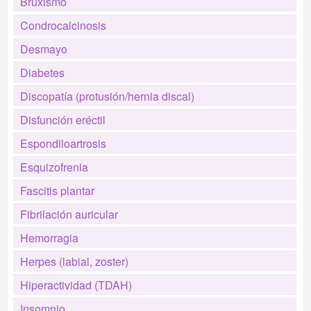
Bruxismo
Condrocalcinosis
Desmayo
Diabetes
Discopatía (protusión/hernia discal)
Disfunción eréctil
Espondiloartrosis
Esquizofrenia
Fascitis plantar
Fibrilación auricular
Hemorragia
Herpes (labial, zoster)
Hiperactividad (TDAH)
Insomnio