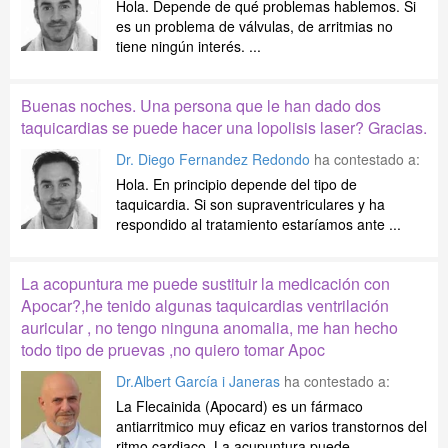
Hola. Depende de qué problemas hablemos. Si
es un problema de válvulas, de arritmias no
tiene ningún interés. ...
Buenas noches. Una persona que le han dado dos
taquicardias se puede hacer una lopolisis laser? Gracias.
Dr. Diego Fernandez Redondo
ha contestado a:
Hola. En principio depende del tipo de
taquicardia. Si son supraventriculares y ha
respondido al tratamiento estaríamos ante ...
La acopuntura me puede sustituir la medicación con
Apocar?,he tenido algunas taquicardias ventrilación
auricular , no tengo ninguna anomalia, me han hecho
todo tipo de pruevas ,no quiero tomar Apoc
Dr.Albert García i Janeras
ha contestado a:
La Flecainida (Apocard) es un fármaco
antiarritmico muy eficaz en varios transtornos del
ritmo cardiaco. La acupuntura puede ...