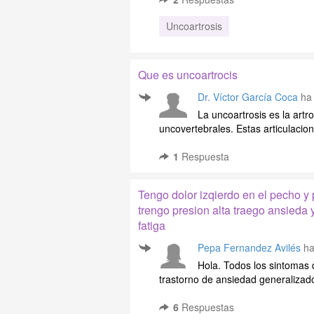
Uncoartrosis
Que es uncoartrocis
Dr. Víctor García Coca
ha 
La uncoartrosis es la artr
uncovertebrales. Estas articulacio
1
Respuesta
Tengo dolor izqierdo en el pecho y 
trengo presion alta traego ansieda
fatiga
Pepa Fernandez Avilés
ha
Hola. Todos los sintomas
trastorno de ansiedad generalizado
6
Respuestas