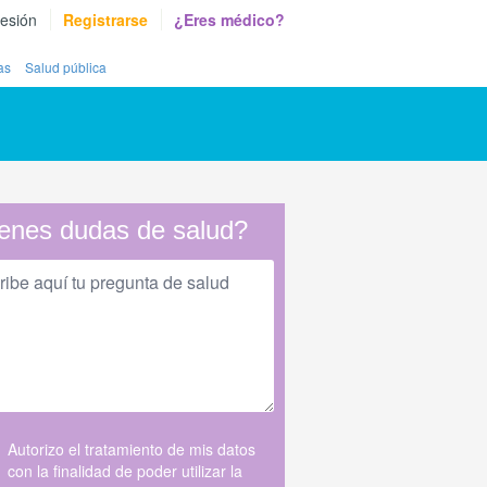
sesión
Registrarse
¿Eres médico?
as
Salud pública
enes dudas de salud?
Autorizo el tratamiento de mis datos
con la finalidad de poder utilizar la