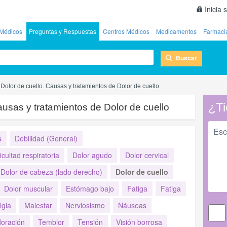
Inicia 
Médicos
Preguntas y Respuestas
Centros Médicos
Medicamentos
Farmaci
Buscar
Dolor de cuello. Causas y tratamientos de Dolor de cuello
¿Ti
ausas y tratamientos de Dolor de cuello
s
Debilidad (General)
ficultad respiratoria
Dolor agudo
Dolor cervical
Dolor de cabeza (lado derecho)
Dolor de cuello
Dolor muscular
Estómago bajo
Fatiga
Fatiga
gia
Malestar
Nerviosismo
Náuseas
oración
Temblor
Tensión
Visión borrosa