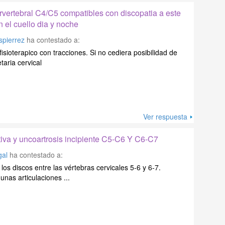
rvertebral C4/C5 compatibles con discopatia a este
n el cuello dia y noche
spierrez
ha contestado a:
fisioterapico con tracciones. Si no cediera posibilidad de
taria cervical
Ver respuesta
iva y uncoartrosis incipiente C5-C6 Y C6-C7
gal
ha contestado a:
los discos entre las vértebras cervicales 5-6 y 6-7.
unas articulaciones ...