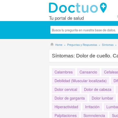
Tu portal de salud
Home
Preguntas y Respuestas
Síntomas
Síntomas:
Dolor de cuello. C
Calambres
Cansancio
Cefalea
Debilidad (Muscular localizada)
Di
Dolor cervical
Dolor de cabeza
Dolor de garganta
Dolor lumbar
Hiperactividad
Irritación
Lumbal
Palpitaciones
Somnolencia
Sud