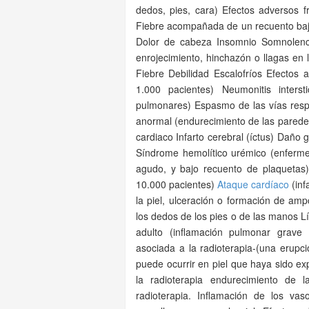
dedos, pies, cara) Efectos adversos 
Fiebre acompañada de un recuento bajo 
Dolor de cabeza Insomnio Somnolenci
enrojecimiento, hinchazón o llagas en
Fiebre Debilidad Escalofríos Efectos
1.000 pacientes) Neumonitis inters
pulmonares) Espasmo de las vías respir
anormal (endurecimiento de las paredes
cardiaco Infarto cerebral (íctus) Daño g
Síndrome hemolítico urémico (enferm
agudo, y bajo recuento de plaquetas)
10.000 pacientes)
Ataque cardíaco
(inf
la piel, ulceración o formación de amp
los dedos de los pies o de las manos L
adulto (inflamación pulmonar grave q
asociada a la radioterapia-(una erup
puede ocurrir en piel que haya sido ex
la radioterapia endurecimiento de 
radioterapia. Inflamación de los va