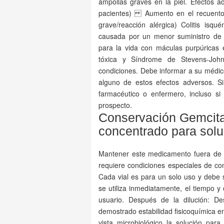
ampollas graves en la piel. Efectos 
pacientes) Aumento en el recuento de
grave/reacción alérgica) Colitis isq
causada por un menor suministro de 
para la vida con máculas purpúricas 
tóxica y Síndrome de Stevens-John
condiciones. Debe informar a su médic
alguno de estos efectos adversos. S
farmacéutico o enfermero, incluso s
prospecto.
Conservación Gemcit
concentrado para solu
Mantener este medicamento fuera de l
requiere condiciones especiales de con
Cada vial es para un solo uso y debe 
se utiliza inmediatamente, el tiempo 
usuario. Después de la dilución: D
demostrado estabilidad fisicoquímica e
vista microbiológico la solución par