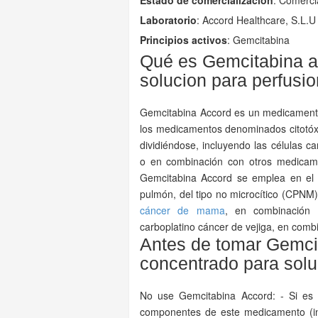
Estado de comercialización
: Comerci
Laboratorio
:
Accord Healthcare, S.L.U
Principios activos
: Gemcitabina
Qué es Gemcitabina a
solucion para perfusio
Gemcitabina Accord es un medicamento 
los medicamentos denominados citotóx
dividiéndose, incluyendo las células 
o en combinación con otros medicame
Gemcitabina Accord se emplea en el t
pulmón, del tipo no microcítico (CPNM
cáncer de mama
, en combinació
carboplatino cáncer de vejiga, en combi
Antes de tomar Gemci
concentrado para solu
No use Gemcitabina Accord: - Si es a
componentes de este medicamento (inc