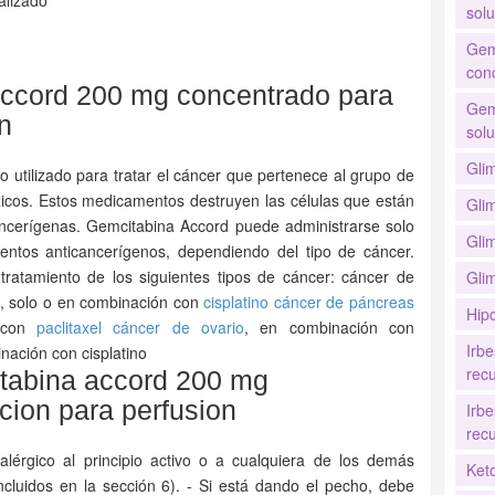
alizado
solu
Gem
con
ccord 200 mg concentrado para
Gem
n
solu
Gli
utilizado para tratar el cáncer que pertenece al grupo de
icos. Estos medicamentos destruyen las células que están
Gli
cancerígenas. Gemcitabina Accord puede administrarse solo
Gli
ntos anticancerígenos, dependiendo del tipo de cáncer.
ratamiento de los siguientes tipos de cáncer: cáncer de
Gli
), solo o en combinación con
cisplatino
cáncer de páncreas
Hip
n con
paclitaxel
cáncer de ovario
, en combinación con
Irb
nación con cisplatino
recu
tabina accord 200 mg
cion para perfusion
Irb
recu
lérgico al principio activo o a cualquiera de los demás
Ket
luidos en la sección 6). - Si está dando el pecho, debe