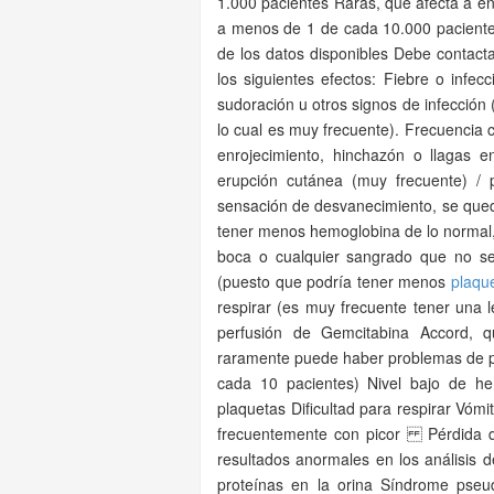
1.000 pacientes Raras, que afecta a en
a menos de 1 de cada 10.000 paciente
de los datos disponibles Debe contact
los siguientes efectos: Fiebre o infec
sudoración u otros signos de infecció
lo cual es muy frecuente). Frecuencia ca
enrojecimiento, hinchazón o llagas e
erupción cutánea (muy frecuente) / p
sensación de desvanecimiento, se queda
tener menos hemoglobina de lo normal, 
boca o cualquier sangrado que no se
(puesto que podría tener menos
plaqu
respirar (es muy frecuente tener una l
perfusión de Gemcitabina Accord, 
raramente puede haber problemas de p
cada 10 pacientes) Nivel bajo de h
plaquetas Dificultad para respirar Vóm
frecuentemente con picor Pérdida de 
resultados anormales en los análisis 
proteínas en la orina Síndrome pseud