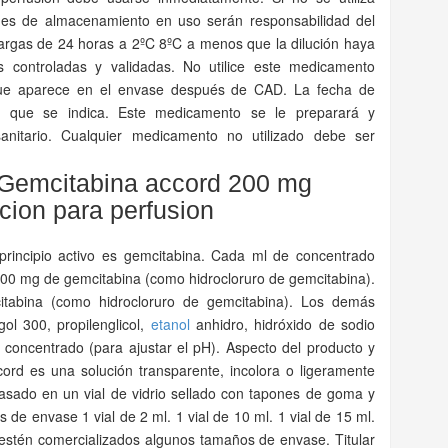
nes de almacenamiento en uso serán responsabilidad del
argas de 24 horas a 2ºC 8ºC a menos que la dilución haya
s controladas y validadas. No utilice este medicamento
ue aparece en el envase después de CAD. La fecha de
s que se indica. Este medicamento se le preparará y
anitario. Cualquier medicamento no utilizado debe ser
l Gemcitabina accord 200 mg
cion para perfusion
rincipio activo es gemcitabina. Cada ml de concentrado
100 mg de gemcitabina (como hidrocloruro de gemcitabina).
tabina (como hidrocloruro de gemcitabina). Los demás
ol 300, propilenglicol,
etanol
anhidro, hidróxido de sodio
co concentrado (para ajustar el pH). Aspecto del producto y
ord es una solución transparente, incolora o ligeramente
asado en un vial de vidrio sellado con tapones de goma y
 de envase 1 vial de 2 ml. 1 vial de 10 ml. 1 vial de 15 ml.
estén comercializados algunos tamaños de envase. Titular