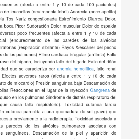
frecuentes (afecta a entre 1 y 10 de cada 100 pacientes)
de leucocitos (neutropenia febril) Anorexia (poco apetito)
a Tos Nariz congestionada Estreñimiento Diarrea Dolor,
 la boca Picor Sudoración Dolor muscular Dolor de espalda
 adversos poco frecuentes (afecta a entre 1 y 10 de cada
ticial (endurecimiento de las paredes de los alvéolos
atorias (respiración sibilante) Rayos X/escáner del pecho
 de los pulmones) Ritmo cardíaco irregular (arritmia) Fallo
rave del hígado, incluyendo fallo del hígado Fallo del riñón
edad que se caracteriza por
anemia hemolítica
, fallo renal
 Efectos adversos raros (afecta a entre 1 y 10 de cada
arto de miocardio) Presión sanguínea baja Descamación de
ollas Reacciones en el lugar de la inyección
Gangrena
de
íquido en los pulmones Síndrome de distrés respiratorio del
ue causa fallo respiratorio). Toxicidad cutánea tardía
ción cutánea parecida a una quemadura de sol grave) que
puesta previamente a la radioterapia. Toxicidad asociada a
las paredes de los alvéolos pulmonares asociada con
sos sanguíneos. Descamación de la piel y aparición de