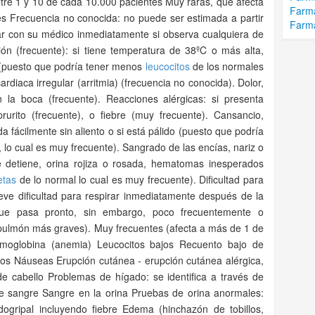
tre 1 y 10 de cada 10.000 pacientes Muy raras, que afecta
Farma
s Frecuencia no conocida: no puede ser estimada a partir
Farma
ar con su médico inmediatamente si observa cualquiera de
ción (frecuente): si tiene temperatura de 38ºC o más alta,
n (puesto que podría tener menos
leucocitos
de los normales
rdiaca irregular (arritmia) (frecuencia no conocida). Dolor,
n la boca (frecuente). Reacciones alérgicas: si presenta
rurito (frecuente), o fiebre (muy frecuente). Cansancio,
 fácilmente sin aliento o si está pálido (puesto que podría
lo cual es muy frecuente). Sangrado de las encías, nariz o
 detiene, orina rojiza o rosada, hematomas inesperados
etas
de lo normal lo cual es muy frecuente). Dificultad para
eve dificultad para respirar inmediatamente después de la
que pasa pronto, sin embargo, poco frecuentemente o
ulmón más graves). Muy frecuentes (afecta a más de 1 de
emoglobina (anemia) Leucocitos bajos Recuento bajo de
itos Náuseas Erupción cutánea - erupción cutánea alérgica,
cabello Problemas de hígado: se identifica a través de
de sangre Sangre en la orina Pruebas de orina anormales:
ogripal incluyendo fiebre Edema (hinchazón de tobillos,