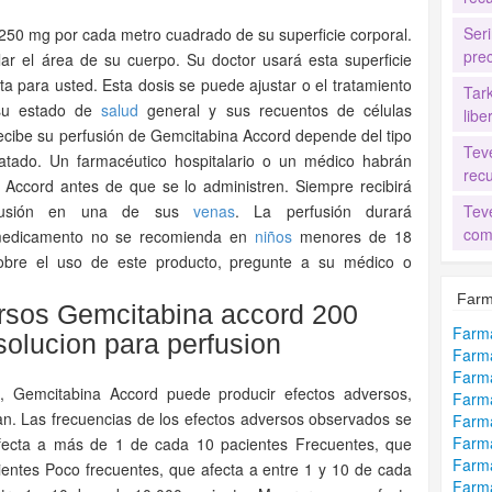
Seri
250 mg por cada metro cuadrado de su superficie corporal.
pre
ar el área de su cuerpo. Su doctor usará esta superficie
ta para usted. Esta dosis se puede ajustar o el tratamiento
Tar
 su estado de
salud
general y sus recuentos de células
libe
ecibe su perfusión de Gemcitabina Accord depende del tipo
Tev
atado. Un farmacéutico hospitalario o un médico habrán
recu
 Accord antes de que se lo administren. Siempre recibirá
erfusión en una de sus
venas
. La perfusión durará
Tev
com
medicamento no se recomienda en
niños
menores de 18
sobre el uso de este producto, pregunte a su médico o
Farm
ersos Gemcitabina accord 200
Farma
olucion para perfusion
Farma
Farma
, Gemcitabina Accord puede producir efectos adversos,
Farma
an. Las frecuencias de los efectos adversos observados se
Farma
Farma
fecta a más de 1 de cada 10 pacientes Frecuentes, que
Farma
ientes Poco frecuentes, que afecta a entre 1 y 10 de cada
Farma