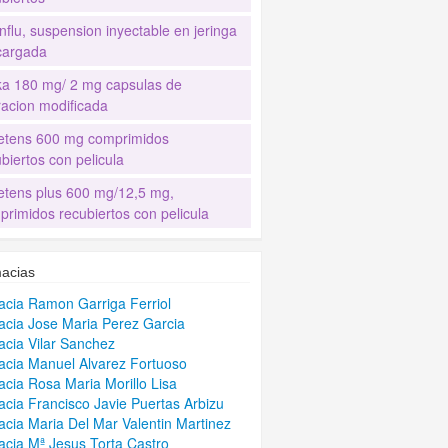
nflu, suspension inyectable en jeringa
cargada
ka 180 mg/ 2 mg capsulas de
racion modificada
etens 600 mg comprimidos
biertos con pelicula
etens plus 600 mg/12,5 mg,
primidos recubiertos con pelicula
acias
cia Ramon Garriga Ferriol
cia Jose Maria Perez Garcia
cia Vilar Sanchez
cia Manuel Alvarez Fortuoso
cia Rosa Maria Morillo Lisa
cia Francisco Javie Puertas Arbizu
cia Maria Del Mar Valentin Martinez
cia Mª Jesus Torta Castro