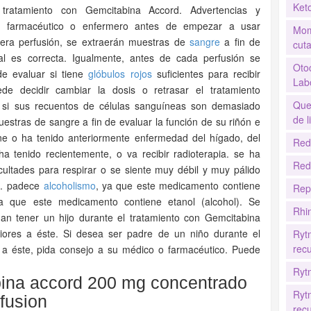
Ket
tratamiento con Gemcitabina Accord. Advertencias y
, farmacéutico o enfermero antes de empezar a usar
Mom
mera perfusión, se extraerán muestras de
sangre
a fin de
cut
al es correcta. Igualmente, antes de cada perfusión se
Oto
de evaluar si tiene
glóbulos rojos
suficientes para recibir
Labo
e decidir cambiar la dosis o retrasar el tratamiento
Que
 si sus recuentos de células sanguíneas son demasiado
de l
estras de sangre a fin de evaluar la función de su riñón e
e o ha tenido anteriormente enfermedad del hígado, del
Red
a tenido recientemente, o va recibir radioterapia. se ha
Red
cultades para respirar o se siente muy débil y muy pálido
n). padece
alcoholismo
, ya que este medicamento contiene
Rep
ya que este medicamento contiene etanol (alcohol). Se
Rhi
n tener un hijo durante el tratamiento con Gemcitabina
iores a éste. Si desea ser padre de un niño durante el
Ryt
recu
s a éste, pida consejo a su médico o farmacéutico. Puede
Ryt
ina accord 200 mg concentrado
Ryt
fusion
recu