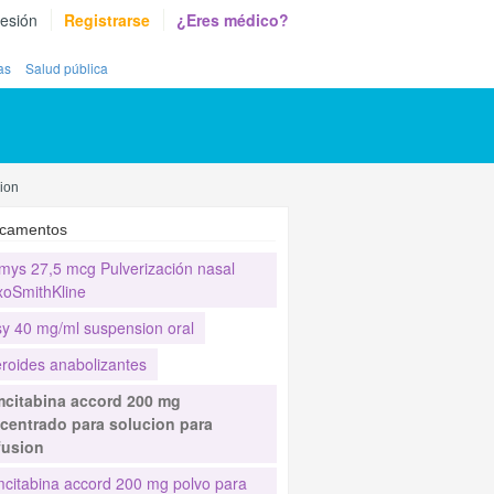
sesión
Registrarse
¿Eres médico?
as
Salud pública
ion
camentos
mys 27,5 mcg Pulverización nasal
xoSmithKline
sy 40 mg/ml suspension oral
eroides anabolizantes
citabina accord 200 mg
centrado para solucion para
fusion
citabina accord 200 mg polvo para