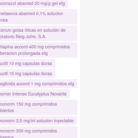
oconazol abamed 20 mg/g gel efg
etasona abamed 0,1% solucion
anea
cerum gotas óticas en solución de
ratorio Reig Jofre, S.A.
tiapina accord 400 mg comprimidos
iberacion prolongada efg
uctil 10 mg capsulas duras
uctil 15 mg capsulas duras
aglinida accord 1 mg comprimidos efg
nomer Intense Eucalyptus Novartis
monorm 150 mg comprimidos
biertos
monorm 3,5 mg/ml solucion inyectable
monorm 300 mg comprimidos
biertos