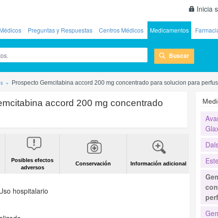
Inicia 
Médicos
Preguntas y Respuestas
Centros Médicos
Medicamentos
Farmaci
Buscar
os
Prospecto Gemcitabina accord 200 mg concentrado para solucion para perfus
Medi
emcitabina accord 200 mg concentrado
Ava
Gla
Dal
Est
Posibles efectos
Conservación
Información adicional
adversos
Gem
con
Uso hospitalario
per
Gem