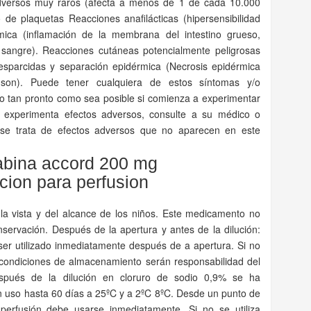
adversos muy raros (afecta a menos de 1 de cada 10.000
 plaquetas Reacciones anafilácticas (hipersensibilidad
uémica (inflamación de la membrana del intestino grueso,
sangre). Reacciones cutáneas potencialmente peligrosas
esparcidas y separación epidérmica (Necrosis epidérmica
son). Puede tener cualquiera de estos síntomas y/o
o tan pronto como sea posible si comienza a experimentar
i experimenta efectos adversos, consulte a su médico o
i se trata de efectos adversos que no aparecen en este
abina accord 200 mg
cion para perfusion
a vista y del alcance de los niños. Este medicamento no
servación. Después de la apertura y antes de la dilución:
ser utilizado inmediatamente después de a apertura. Si no
y condiciones de almacenamiento serán responsabilidad del
espués de la dilución en cloruro de sodio 0,9% se ha
n uso hasta 60 días a 25ºC y a 2ºC 8ºC. Desde un punto de
a perfusión debe usarse inmediatamente. Si no se utiliza