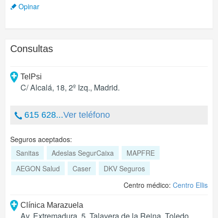
Opinar
Consultas
TelPsi
C/ Alcalá, 18, 2º Izq.
,
Madrid
.
615 628...
Ver teléfono
Seguros aceptados:
Sanitas
Adeslas SegurCaixa
MAPFRE
AEGON Salud
Caser
DKV Seguros
Centro médico:
Centro Ellis
Clínica Marazuela
Av. Extremadura, 5
,
Talavera de la Reina
,
Toledo
.