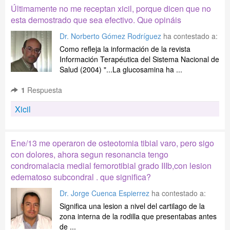
Últimamente no me receptan xicil, porque dicen que no
esta demostrado que sea efectivo. Que opináis
Dr. Norberto Gómez Rodríguez
ha contestado a:
Como refleja la información de la revista
Información Terapéutica del Sistema Nacional de
Salud (2004) "...La glucosamina ha ...
1
Respuesta
Xicil
Ene/13 me operaron de osteotomia tibial varo, pero sigo
con dolores, ahora segun resonancia tengo
condromalacia medial femorotibial grado IIIb,con lesion
edematoso subcondral . que significa?
Dr. Jorge Cuenca Espierrez
ha contestado a:
Significa una lesion a nivel del cartilago de la
zona interna de la rodilla que presentabas antes
de ...