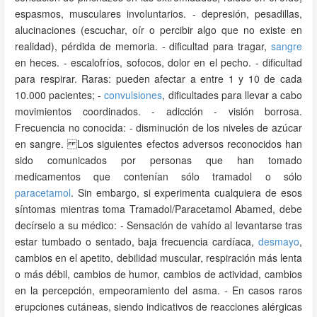
espasmos, musculares involuntarios. - depresión, pesadillas,
alucinaciones (escuchar, oír o percibir algo que no existe en
realidad), pérdida de memoria. - dificultad para tragar,
sangre
en heces. - escalofríos, sofocos, dolor en el pecho. - dificultad
para respirar. Raras: pueden afectar a entre 1 y 10 de cada
10.000 pacientes; -
convulsiones
, dificultades para llevar a cabo
movimientos coordinados. - adicción - visión borrosa.
Frecuencia no conocida: - disminución de los niveles de azúcar
en sangre. Los siguientes efectos adversos reconocidos han
sido comunicados por personas que han tomado
medicamentos que contenían sólo tramadol o sólo
paracetamol
. Sin embargo, si experimenta cualquiera de esos
síntomas mientras toma Tramadol/Paracetamol Abamed, debe
decírselo a su médico: - Sensación de vahído al levantarse tras
estar tumbado o sentado, baja frecuencia cardíaca,
desmayo
,
cambios en el apetito, debilidad muscular, respiración más lenta
o más débil, cambios de humor, cambios de actividad, cambios
en la percepción, empeoramiento del asma. - En casos raros
erupciones cutáneas, siendo indicativos de reacciones alérgicas