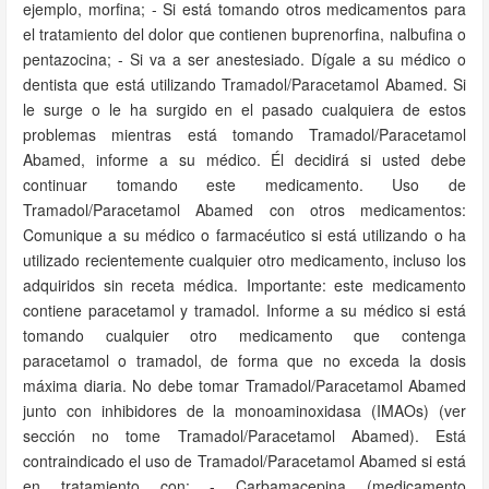
ejemplo, morfina; - Si está tomando otros medicamentos para
el tratamiento del dolor que contienen buprenorfina, nalbufina o
pentazocina; - Si va a ser anestesiado. Dígale a su médico o
dentista que está utilizando Tramadol/Paracetamol Abamed. Si
le surge o le ha surgido en el pasado cualquiera de estos
problemas mientras está tomando Tramadol/Paracetamol
Abamed, informe a su médico. Él decidirá si usted debe
continuar tomando este medicamento. Uso de
Tramadol/Paracetamol Abamed con otros medicamentos:
Comunique a su médico o farmacéutico si está utilizando o ha
utilizado recientemente cualquier otro medicamento, incluso los
adquiridos sin receta médica. Importante: este medicamento
contiene paracetamol y tramadol. Informe a su médico si está
tomando cualquier otro medicamento que contenga
paracetamol o tramadol, de forma que no exceda la dosis
máxima diaria. No debe tomar Tramadol/Paracetamol Abamed
junto con inhibidores de la monoaminoxidasa (IMAOs) (ver
sección no tome Tramadol/Paracetamol Abamed). Está
contraindicado el uso de Tramadol/Paracetamol Abamed si está
en tratamiento con: - Carbamacepina (medicamento