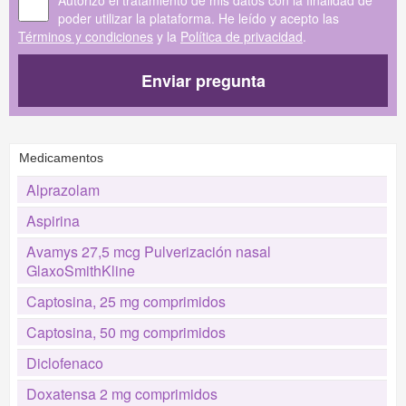
Autorizo el tratamiento de mis datos con la finalidad de
poder utilizar la plataforma. He leído y acepto las
Términos y condiciones
y la
Política de privacidad
.
Enviar pregunta
Medicamentos
Alprazolam
Aspirina
Avamys 27,5 mcg Pulverización nasal
GlaxoSmithKline
Captosina, 25 mg comprimidos
Captosina, 50 mg comprimidos
Diclofenaco
Doxatensa 2 mg comprimidos