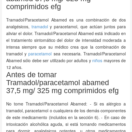
comprimidos efg
Tramadol/Paracetamol Abamed es una combinación de dos
analgésicos,
tramadol
y paracetamol, que actúan juntos para
aliviar el dolor. Tramadol/Paracetamol Abamed está indicado en
el tratamiento sintomático del dolor de intensidad moderada a
intensa siempre que su médico crea que la combinación de
tramadol y
paracetamol
sea necesaria. Tramadol/Paracetamol
Abamed sólo debe ser utilizado por adultos y
niños
mayores de
12 años.
Antes de tomar
Tramadol/paracetamol abamed
37,5 mg/ 325 mg comprimidos efg
No tome Tramadol/Paracetamol Abamed: - Si es alérgico a
tramadol, paracetamol o cualquiera de los demás componentes
de este medicamento (incluidos en la sección 6). - En caso de
intoxicación alcohólica aguda, si está tomando medicamentos
para dormir, analgésicos potentes, u otros medicamentos