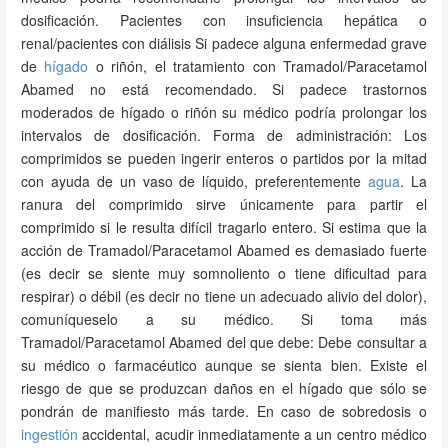
dosificación. Pacientes con insuficiencia hepática o
renal/pacientes con diálisis Si padece alguna enfermedad grave
de
hígado
o riñón, el tratamiento con Tramadol/Paracetamol
Abamed no está recomendado. Si padece trastornos
moderados de hígado o riñón su médico podría prolongar los
intervalos de dosificación. Forma de administración: Los
comprimidos se pueden ingerir enteros o partidos por la mitad
con ayuda de un vaso de líquido, preferentemente
agua
. La
ranura del comprimido sirve únicamente para partir el
comprimido si le resulta difícil tragarlo entero. Si estima que la
acción de Tramadol/Paracetamol Abamed es demasiado fuerte
(es decir se siente muy somnoliento o tiene dificultad para
respirar) o débil (es decir no tiene un adecuado alivio del dolor),
comuníqueselo a su médico. Si toma más
Tramadol/Paracetamol Abamed del que debe: Debe consultar a
su médico o farmacéutico aunque se sienta bien. Existe el
riesgo de que se produzcan daños en el hígado que sólo se
pondrán de manifiesto más tarde. En caso de sobredosis o
ingestión
accidental, acudir inmediatamente a un centro médico