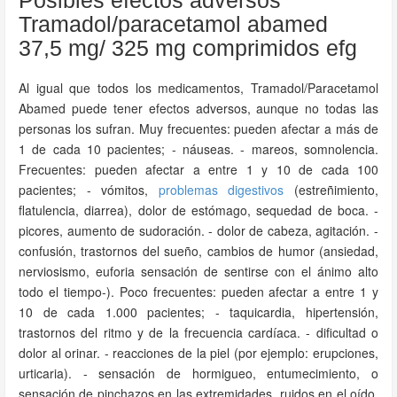
Posibles efectos adversos
Tramadol/paracetamol abamed
37,5 mg/ 325 mg comprimidos efg
Al igual que todos los medicamentos, Tramadol/Paracetamol
Abamed puede tener efectos adversos, aunque no todas las
personas los sufran. Muy frecuentes: pueden afectar a más de
1 de cada 10 pacientes; - náuseas. - mareos, somnolencia.
Frecuentes: pueden afectar a entre 1 y 10 de cada 100
pacientes; - vómitos,
problemas digestivos
(estreñimiento,
flatulencia, diarrea), dolor de estómago, sequedad de boca. -
picores, aumento de sudoración. - dolor de cabeza, agitación. -
confusión, trastornos del sueño, cambios de humor (ansiedad,
nerviosismo, euforia sensación de sentirse con el ánimo alto
todo el tiempo-). Poco frecuentes: pueden afectar a entre 1 y
10 de cada 1.000 pacientes; - taquicardia, hipertensión,
trastornos del ritmo y de la frecuencia cardíaca. - dificultad o
dolor al orinar. - reacciones de la piel (por ejemplo: erupciones,
urticaria). - sensación de hormigueo, entumecimiento, o
sensación de pinchazos en las extremidades, ruidos en el oído,