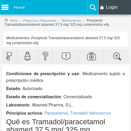
Login
Home
Home
Preguntas y Respuestas
Medicamentos
Prospecto
Tramadol/paracetamol abamed 37,5 mg/ 325 mg comprimidos efg
Medicamentos:
Prospecto Tramadol/paracetamol abamed 37,5 mg/ 325
mg comprimidos efg
Condiciones de prescripción y uso
:
Medicamento sujeto a
prescripción médica
Estado
: Autorizado
Estado de comercialización
: Comercializado
Laboratorio
:
Abamed Pharma, S.L.
Principios activos
:
Paracetamol
,
Tramadol hidrocloruro
Qué es Tramadol/paracetamol
abamed 37,5 mg/ 325 mg