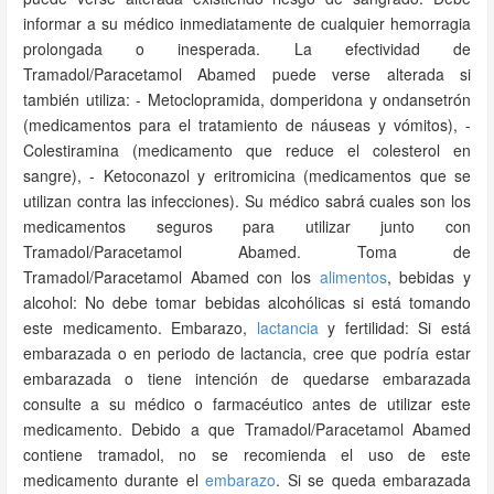
informar a su médico inmediatamente de cualquier hemorragia
prolongada o inesperada. La efectividad de
Tramadol/Paracetamol Abamed puede verse alterada si
también utiliza: - Metoclopramida, domperidona y ondansetrón
(medicamentos para el tratamiento de náuseas y vómitos), -
Colestiramina (medicamento que reduce el colesterol en
sangre), - Ketoconazol y eritromicina (medicamentos que se
utilizan contra las infecciones). Su médico sabrá cuales son los
medicamentos seguros para utilizar junto con
Tramadol/Paracetamol Abamed. Toma de
Tramadol/Paracetamol Abamed con los
alimentos
, bebidas y
alcohol: No debe tomar bebidas alcohólicas si está tomando
este medicamento. Embarazo,
lactancia
y fertilidad: Si está
embarazada o en periodo de lactancia, cree que podría estar
embarazada o tiene intención de quedarse embarazada
consulte a su médico o farmacéutico antes de utilizar este
medicamento. Debido a que Tramadol/Paracetamol Abamed
contiene tramadol, no se recomienda el uso de este
medicamento durante el
embarazo
. Si se queda embarazada