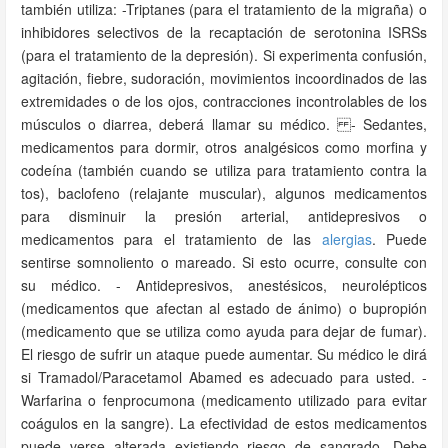
también utiliza: -Triptanes (para el tratamiento de la migraña) o
inhibidores selectivos de la recaptación de serotonina ISRSs
(para el tratamiento de la depresión). Si experimenta confusión,
agitación, fiebre, sudoración, movimientos incoordinados de las
extremidades o de los ojos, contracciones incontrolables de los
músculos o diarrea, deberá llamar su médico. - Sedantes,
medicamentos para dormir, otros analgésicos como morfina y
codeína (también cuando se utiliza para tratamiento contra la
tos), baclofeno (relajante muscular), algunos medicamentos
para disminuir la presión arterial, antidepresivos o
medicamentos para el tratamiento de las
alergias
. Puede
sentirse somnoliento o mareado. Si esto ocurre, consulte con
su médico. - Antidepresivos, anestésicos, neurolépticos
(medicamentos que afectan al estado de ánimo) o bupropión
(medicamento que se utiliza como ayuda para dejar de fumar).
El riesgo de sufrir un ataque puede aumentar. Su médico le dirá
si Tramadol/Paracetamol Abamed es adecuado para usted. -
Warfarina o fenprocumona (medicamento utilizado para evitar
coágulos en la sangre). La efectividad de estos medicamentos
puede verse alterada existiendo riesgo de sangrado. Debe