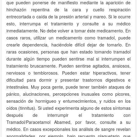
que pueden ponerse de manifiesto mediante la aparición de
hinchazón repentina de la cara y cuello respiración
entrecortada o caída de la presión arterial y mareo. Si le ocurre
esto, interrumpa el tratamiento y consulte a su médico
inmediatamente. No debe volver a tomar éste medicamento. En
casos raros, utilizar un medicamento como tramadol, puede
crearle dependencia, haciéndole difícil dejar de tomarlo. En
raras ocasiones, personas que han estado tomando tramadol
durante algún tiempo pueden sentirse mal si interrumpen el
tratamiento bruscamente. Pueden sentirse agitados, ansiosos,
nerviosos o temblorosos. Pueden estar hiperactivos, tener
dificultad para dormir y presentar trastornos digestivos e
intestinales. Muy poca gente, puede tener también ataques de
pánico, alucinaciones, percepciones inusuales como picores,
sensación de hormigueo y entumecimientos, y ruidos en los
oídos (tinnitus). Si usted experimenta alguno de estos síntomas
después de interrumpir el tratamiento con
Tramadol/Paracetamol Abamed, por favor, consulte a su
médico. En casos excepcionales los análisis de sangre revelan
anormalidades, por ejemplo, bajo recuento plaquetario, que