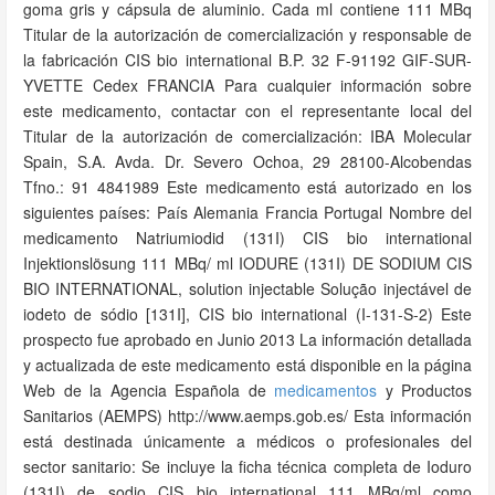
goma gris y cápsula de aluminio. Cada ml contiene 111 MBq
Titular de la autorización de comercialización y responsable de
la fabricación CIS bio international B.P. 32 F-91192 GIF-SUR-
YVETTE Cedex FRANCIA Para cualquier información sobre
este medicamento, contactar con el representante local del
Titular de la autorización de comercialización: IBA Molecular
Spain, S.A. Avda. Dr. Severo Ochoa, 29 28100-Alcobendas
Tfno.: 91 4841989 Este medicamento está autorizado en los
siguientes países: País Alemania Francia Portugal Nombre del
medicamento Natriumiodid (131I) CIS bio international
Injektionslösung 111 MBq/ ml IODURE (131I) DE SODIUM CIS
BIO INTERNATIONAL, solution injectable Solução injectável de
iodeto de sódio [131I], CIS bio international (I-131-S-2) Este
prospecto fue aprobado en Junio 2013 La información detallada
y actualizada de este medicamento está disponible en la página
Web de la Agencia Española de
medicamentos
y Productos
Sanitarios (AEMPS) http://www.aemps.gob.es/ Esta información
está destinada únicamente a médicos o profesionales del
sector sanitario: Se incluye la ficha técnica completa de Ioduro
(131I) de sodio CIS bio international 111 MBq/ml como