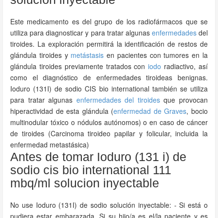
Este medicamento es del grupo de los radiofármacos que se
utiliza para diagnosticar y para tratar algunas
enfermedades
del
tiroides. La exploración permitirá la identificación de restos de
glándula tiroides y
metástasis
en pacientes con tumores en la
glándula tiroides previamente tratados con
iodo
radiactivo, así
como el diagnóstico de enfermedades tiroideas benignas.
Ioduro (131I) de sodio CIS bio international también se utiliza
para tratar algunas
enfermedades del tiroides
que provocan
hiperactividad de esta glándula (
enfermedad de Graves
, bocio
multinodular tóxico o nódulos autónomos) o en caso de cáncer
de tiroides (Carcinoma tiroideo papilar y folicular, incluida la
enfermedad metastásica)
Antes de tomar Ioduro (131 i) de
sodio cis bio international 111
mbq/ml solucion inyectable
No use Ioduro (131I) de sodio solución inyectable: - Si está o
pudiera estar embarazada. Si su hijo/a es el/la paciente y es