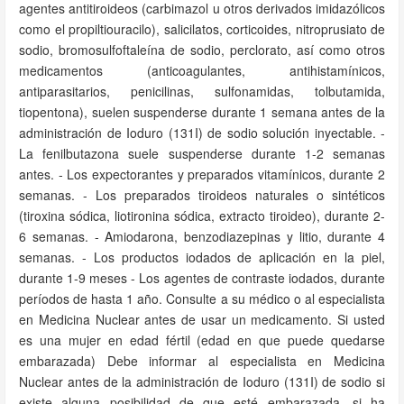
agentes antitiroideos (carbimazol u otros derivados imidazólicos
como el propiltiouracilo), salicilatos, corticoides, nitroprusiato de
sodio, bromosulfoftaleína de sodio, perclorato, así como otros
medicamentos (anticoagulantes, antihistamínicos,
antiparasitarios, penicilinas, sulfonamidas, tolbutamida,
tiopentona), suelen suspenderse durante 1 semana antes de la
administración de Ioduro (131I) de sodio solución inyectable. -
La fenilbutazona suele suspenderse durante 1-2 semanas
antes. - Los expectorantes y preparados vitamínicos, durante 2
semanas. - Los preparados tiroideos naturales o sintéticos
(tiroxina sódica, liotironina sódica, extracto tiroideo), durante 2-
6 semanas. - Amiodarona, benzodiazepinas y litio, durante 4
semanas. - Los productos iodados de aplicación en la piel,
durante 1-9 meses - Los agentes de contraste iodados, durante
períodos de hasta 1 año. Consulte a su médico o al especialista
en Medicina Nuclear antes de usar un medicamento. Si usted
es una mujer en edad fértil (edad en que puede quedarse
embarazada) Debe informar al especialista en Medicina
Nuclear antes de la administración de Ioduro (131I) de sodio si
existe alguna posibilidad de que esté embarazada, si ha