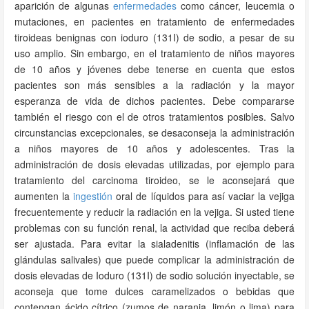
aparición de algunas
enfermedades
como cáncer, leucemia o
mutaciones, en pacientes en tratamiento de enfermedades
tiroideas benignas con ioduro (131I) de sodio, a pesar de su
uso amplio. Sin embargo, en el tratamiento de niños mayores
de 10 años y jóvenes debe tenerse en cuenta que estos
pacientes son más sensibles a la radiación y la mayor
esperanza de vida de dichos pacientes. Debe compararse
también el riesgo con el de otros tratamientos posibles. Salvo
circunstancias excepcionales, se desaconseja la administración
a niños mayores de 10 años y adolescentes. Tras la
administración de dosis elevadas utilizadas, por ejemplo para
tratamiento del carcinoma tiroideo, se le aconsejará que
aumenten la
ingestión
oral de líquidos para así vaciar la vejiga
frecuentemente y reducir la radiación en la vejiga. Si usted tiene
problemas con su función renal, la actividad que reciba deberá
ser ajustada. Para evitar la sialadenitis (inflamación de las
glándulas salivales) que puede complicar la administración de
dosis elevadas de Ioduro (131I) de sodio solución inyectable, se
aconseja que tome dulces caramelizados o bebidas que
contengan ácido cítrico (zumos de naranja, limón o lima) para