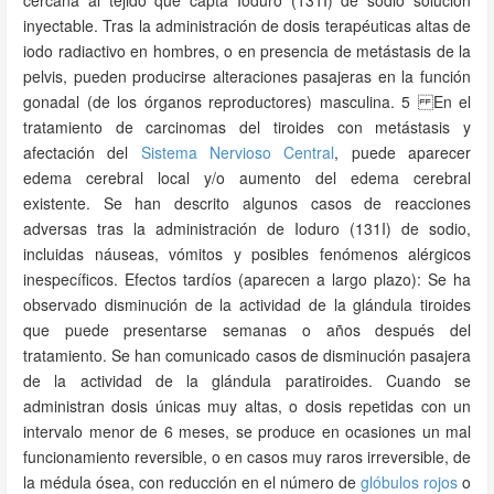
cercana al tejido que capta Ioduro (131I) de sodio solución
inyectable. Tras la administración de dosis terapéuticas altas de
iodo radiactivo en hombres, o en presencia de metástasis de la
pelvis, pueden producirse alteraciones pasajeras en la función
gonadal (de los órganos reproductores) masculina. 5 En el
tratamiento de carcinomas del tiroides con metástasis y
afectación del
Sistema Nervioso Central
, puede aparecer
edema cerebral local y/o aumento del edema cerebral
existente. Se han descrito algunos casos de reacciones
adversas tras la administración de Ioduro (131I) de sodio,
incluidas náuseas, vómitos y posibles fenómenos alérgicos
inespecíficos. Efectos tardíos (aparecen a largo plazo): Se ha
observado disminución de la actividad de la glándula tiroides
que puede presentarse semanas o años después del
tratamiento. Se han comunicado casos de disminución pasajera
de la actividad de la glándula paratiroides. Cuando se
administran dosis únicas muy altas, o dosis repetidas con un
intervalo menor de 6 meses, se produce en ocasiones un mal
funcionamiento reversible, o en casos muy raros irreversible, de
la médula ósea, con reducción en el número de
glóbulos rojos
o