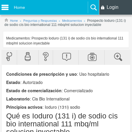
Login
Home
Home
Preguntas y Respuestas
Medicamentos
Prospecto Ioduro (131 i)
de sodio cis bio international 111 mbq/ml solucion inyectable
Medicamentos:
Prospecto Ioduro (131 i) de sodio cis bio international 111
mbq/ml solucion inyectable
Condiciones de prescripción y uso
:
Uso hospitalario
Estado
: Autorizado
Estado de comercialización
: Comercializado
Laboratorio
:
Cis Bio International
Principios activos
: Ioduro (131i) sodio
Qué es Ioduro (131 i) de sodio cis
bio international 111 mbq/ml
solucion inyectable