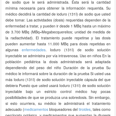
de sodio que le será administrada. Ésta será la cantidad
mínima necesaria para obtener la información requerida. Su
médico decidirá la cantidad de ioduro (131I) de sodio que usted
debe tomar. Las actividades (dosis) requeridas dependen de la
enfermedad a tratar, y pueden ir desde 1 MBq hasta un máximo
de 3.700 MBq (MBq=Megabecquerelios; unidad de medida de
la radiactividad). El tratamiento puede repetirse y las dosis
pueden aumentar hasta 11.000 MBq para dosis repetidas en
algunas
enfermedades
. Ioduro (131I) de sodio solución
inyectable se administra por vía intravenosa. Uso en niños En la
población pediátrica la dosis administrada será adaptada
dependiendo del peso del niño Duración de la prueba Su
médico le informará sobre la duración de la prueba Si usted usa
más Ioduro (131I) de sodio solución inyectable cápsula del que
debiera Puesto que usted usará Ioduro (131I) de sodio solución
inyectable bajo un estricto control médico hay pocas
posibilidades de que se produzca una sobredosis. Sin embargo,
si esto ocurriera, su médico le administrará el tratamiento
adecuado (
medicamentos
bloqueadores del
tiroides
, tales como
perclorato potásico, y medicamentos que aumentan la diuresis