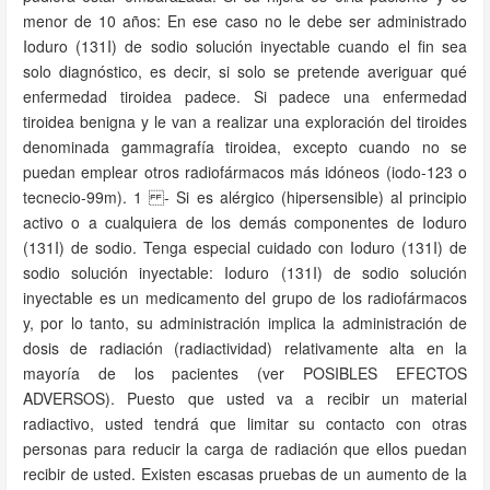
menor de 10 años: En ese caso no le debe ser administrado
Ioduro (131I) de sodio solución inyectable cuando el fin sea
solo diagnóstico, es decir, si solo se pretende averiguar qué
enfermedad tiroidea padece. Si padece una enfermedad
tiroidea benigna y le van a realizar una exploración del tiroides
denominada gammagrafía tiroidea, excepto cuando no se
puedan emplear otros radiofármacos más idóneos (iodo-123 o
tecnecio-99m). 1 - Si es alérgico (hipersensible) al principio
activo o a cualquiera de los demás componentes de Ioduro
(131I) de sodio. Tenga especial cuidado con Ioduro (131I) de
sodio solución inyectable: Ioduro (131I) de sodio solución
inyectable es un medicamento del grupo de los radiofármacos
y, por lo tanto, su administración implica la administración de
dosis de radiación (radiactividad) relativamente alta en la
mayoría de los pacientes (ver POSIBLES EFECTOS
ADVERSOS). Puesto que usted va a recibir un material
radiactivo, usted tendrá que limitar su contacto con otras
personas para reducir la carga de radiación que ellos puedan
recibir de usted. Existen escasas pruebas de un aumento de la