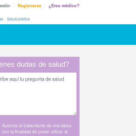
sesión
Registrarse
¿Eres médico?
as
Salud pública
enes dudas de salud?
Autorizo el tratamiento de mis datos
con la finalidad de poder utilizar la