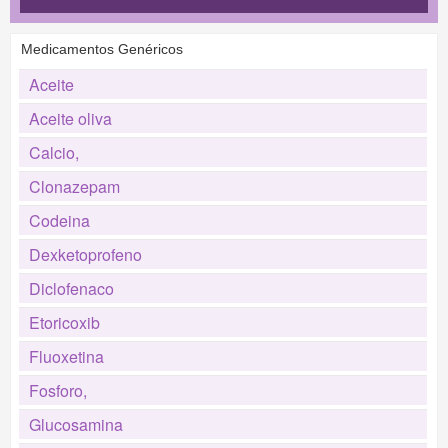
Medicamentos Genéricos
Aceite
Aceite oliva
Calcio,
Clonazepam
Codeina
Dexketoprofeno
Diclofenaco
Etoricoxib
Fluoxetina
Fosforo,
Glucosamina