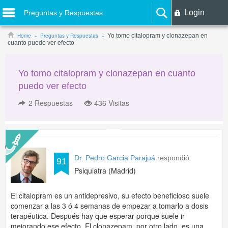
Login
Preguntas y Respuestas
Home
Preguntas y Respuestas
Yo tomo citalopram y clonazepan en
cuanto puedo ver efecto
Yo tomo citalopram y clonazepan en cuanto
puedo ver efecto
2
Respuestas
436 Visitas
Dr. Pedro Garcia Parajuá
respondió:
91
Psiquiatra (Madrid)
El citalopram es un antidepresivo, su efecto beneficioso suele
comenzar a las 3 ó 4 semanas de empezar a tomarlo a dosis
terapéutica. Después hay que esperar porque suele ir
mejorando ese efecto. El clonazepam, por otro lado, es una