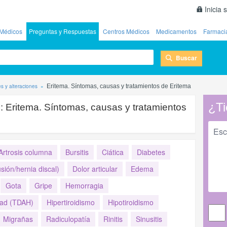
Inicia 
Médicos
Preguntas y Respuestas
Centros Médicos
Medicamentos
Farmaci
Buscar
 y alteraciones
Eritema. Síntomas, causas y tratamientos de Eritema
¿Ti
s:
Eritema. Síntomas, causas y tratamientos
Artrosis columna
Bursitis
Ciática
Diabetes
sión/hernia discal)
Dolor articular
Edema
Gota
Gripe
Hemorragia
dad (TDAH)
Hipertiroidismo
Hipotiroidismo
Migrañas
Radiculopatía
Rinitis
Sinusitis