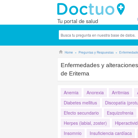
Tu portal de salud
Home
Preguntas y Respuestas
Enfermedades
Enfermedades y alteracione
de Eritema
Anemia
Anorexia
Arritmias
Diabetes mellitus
Discopatía (protu
Efecto secundario
Esquizofrenia
Herpes (labial, zoster)
Hiperactivi
Insomnio
Insuficiencia cardíaca