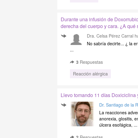
Durante una infusión de Doxorrubic
derecha del cuerpo y cara. ¿A qué 
Dra. Celsa Pérez Carral
ha
No sabría decirte... ¿ la e
...
3
Respuestas
Reacción alérgica
Llevo tomando 11 días Doxiciclina 
Dr. Santiago de la 
La reacciones adver
anorexia, glositis, e
úlcera esofágica, ...
2
Respuestas