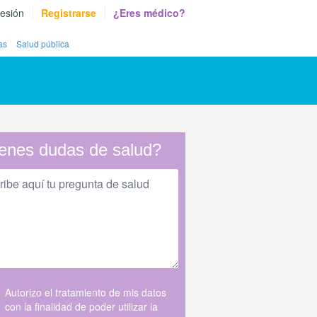
sesión
Registrarse
¿Eres médico?
as
Salud pública
enes dudas de salud?
Autorizo el tratamiento de mis datos
con la finalidad de poder utilizar la