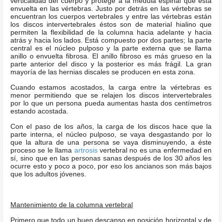
verticalidad del cuerpo y protege a la médula espinal que está
envuelta en las vértebras. Justo por detrás en las vértebras se
encuentran los cuerpos vertebrales y entre las vértebras están
los discos intervertebrales éstos son de material hialino que
permiten la flexibilidad de la columna hacia adelante y hacia
atrás y hacia los lados. Está compuesto por dos partes; la parte
central es el núcleo pulposo y la parte externa que se llama
anillo o envuelta fibrosa. El anillo fibroso es más grueso en la
parte anterior del disco y la posterior es más frágil. La gran
mayoría de las hernias discales se producen en esta zona.
Cuando estamos acostados, la carga entre la vértebras es
menor permitiendo que se relajen los discos intervertebrales
por lo que un persona pueda aumentas hasta dos centímetros
estando acostada.
Con el paso de los años, la carga de los discos hace que la
parte interna, el núcleo pulposo, se vaya desgastando por lo
que la altura de una persona se vaya disminuyendo, a éste
proceso se le llama
artrosis
vertebral no es una enfermedad en
sí, sino que en las personas sanas después de los 30 años les
ocurre esto y poco a poco, por eso los ancianos son más bajos
que los adultos jóvenes.
Mantenimiento de la columna vertebral
Primero que todo un buen descanso en posición horizontal y de