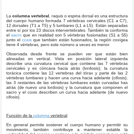
La
columna vertebral
, raquis o espina dorsal es una estructura
del cuerpo humano formada 7 vértebras cervicales (C1 a C7),
12 dorsales (T1 a T5) y 5 lumbares (L1 a L5). Están separadas
entre sí por los 23 discos intervertebrales. También la conforma
el
sacro
que en realidad son 5 vértebras fusionadas (S1 a S5)
junto el
coxis
que también están fusionados, la región coxígea
tiene 4 vértebras, pero este número a veces es menor.
Observada desde frente se pueden ver que están bien
alineadas en vertical. Vista en posición lateral izquierda
describe una curvatura cervical que contiene las 7 vértebras
cervicales y es cóncava hacia atrás (lordosis); la curvatura
torácica contiene las 12 vertebras del tórax y parte de las 2
vértebras lumbares y hacen una curva hacia adelante (cifosis);
las 3 restantes de las vértebras lumbares están curvadas has
atrás (de nuevo una lordosis) y la curvatura que componen el
sacro y el coxis describen un curva hacia adelante (de nuevo
cifosis).
Función de la
columna
vertebral
En general permite sostener el cuerpo humano y permitir su
movimiento, también contribuye a mantener estable la