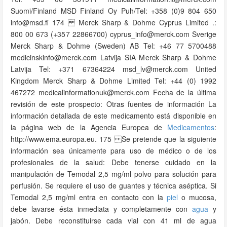
Suomi/Finland MSD Finland Oy Puh/Tel: +358 (0)9 804 650
info@msd.fi 174 Merck Sharp & Dohme Cyprus Limited .:
800 00 673 (+357 22866700) cyprus_info@merck.com Sverige
Merck Sharp & Dohme (Sweden) AB Tel: +46 77 5700488
medicinskinfo@merck.com Latvija SIA Merck Sharp & Dohme
Latvija Tel: +371 67364224 msd_lv@merck.com United
Kingdom Merck Sharp & Dohme Limited Tel: +44 (0) 1992
467272 medicalinformationuk@merck.com Fecha de la última
revisión de este prospecto: Otras fuentes de información La
información detallada de este medicamento está disponible en
la página web de la Agencia Europea de
Medicamentos
:
http://www.ema.europa.eu. 175 Se pretende que la siguiente
información sea únicamente para uso de médico o de los
profesionales de la salud: Debe tenerse cuidado en la
manipulación de Temodal 2,5 mg/ml polvo para solución para
perfusión. Se requiere el uso de guantes y técnica aséptica. Si
Temodal 2,5 mg/ml entra en contacto con la
piel
o mucosa,
debe lavarse ésta inmediata y completamente con
agua
y
jabón. Debe reconstituirse cada vial con 41 ml de agua