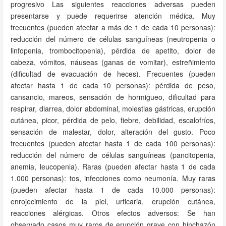
progresivo Las siguientes reacciones adversas pueden
presentarse y puede requerirse atención médica. Muy
frecuentes (pueden afectar a más de 1 de cada 10 personas):
reducción del número de células sanguíneas (neutropenia o
linfopenia, trombocitopenia), pérdida de apetito, dolor de
cabeza, vómitos, náuseas (ganas de vomitar), estreñimiento
(dificultad de evacuación de heces). Frecuentes (pueden
afectar hasta 1 de cada 10 personas): pérdida de peso,
cansancio, mareos, sensación de hormigueo, dificultad para
respirar, diarrea, dolor abdominal, molestias gástricas, erupción
cutánea, picor, pérdida de pelo, fiebre, debilidad, escalofríos,
sensación de malestar, dolor, alteración del gusto. Poco
frecuentes (pueden afectar hasta 1 de cada 100 personas):
reducción del número de células sanguíneas (pancitopenia,
anemia, leucopenia). Raras (pueden afectar hasta 1 de cada
1.000 personas): tos, infecciones como neumonía. Muy raras
(pueden afectar hasta 1 de cada 10.000 personas):
enrojecimiento de la piel, urticaria, erupción cutánea,
reacciones alérgicas. Otros efectos adversos: Se han
observado casos muy raros de erupción grave con hinchazón