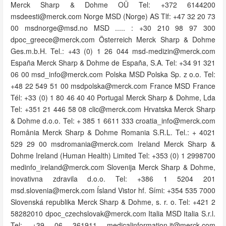
Merck Sharp & Dohme OÜ Tel: +372 6144200
msdeesti@merck.com Norge MSD (Norge) AS Tlf: +47 32 20 73
00 msdnorge@msd.no MSD ..... : +30 210 98 97 300
dpoc_greece@merck.com Österreich Merck Sharp & Dohme
Ges.m.b.H. Tel.: +43 (0) 1 26 044 msd-medizin@merck.com
España Merck Sharp & Dohme de España, S.A. Tel: +34 91 321
06 00 msd_info@merck.com Polska MSD Polska Sp. z o.o. Tel:
+48 22 549 51 00 msdpolska@merck.com France MSD France
Tél: +33 (0) 1 80 46 40 40 Portugal Merck Sharp & Dohme, Lda
Tel: +351 21 446 58 08 clic@merck.com Hrvatska Merck Sharp
& Dohme d.o.o. Tel: + 385 1 6611 333 croatia_info@merck.com
România Merck Sharp & Dohme Romania S.R.L. Tel.: + 4021
529 29 00 msdromania@merck.com Ireland Merck Sharp &
Dohme Ireland (Human Health) Limited Tel: +353 (0) 1 2998700
medinfo_ireland@merck.com Slovenija Merck Sharp & Dohme,
inovativna zdravila d.o.o. Tel: +386 1 5204 201
msd.slovenia@merck.com Ísland Vistor hf. Sími: +354 535 7000
Slovenská republika Merck Sharp & Dohme, s. r. o. Tel: +421 2
58282010 dpoc_czechslovak@merck.com Italia MSD Italia S.r.l.
Tel: +39 06 361911 medicalinformation.it@merck.com