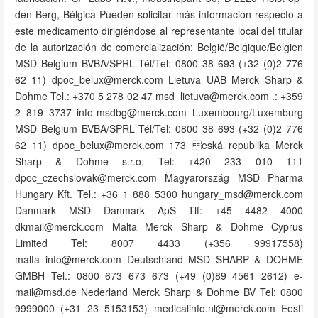
den-Berg, Bélgica Pueden solicitar más información respecto a
este medicamento dirigiéndose al representante local del titular
de la autorización de comercialización: België/Belgique/Belgien
MSD Belgium BVBA/SPRL Tél/Tel: 0800 38 693 (+32 (0)2 776
62 11) dpoc_belux@merck.com Lietuva UAB Merck Sharp &
Dohme Tel.: +370 5 278 02 47 msd_lietuva@merck.com .: +359
2 819 3737 info-msdbg@merck.com Luxembourg/Luxemburg
MSD Belgium BVBA/SPRL Tél/Tel: 0800 38 693 (+32 (0)2 776
62 11) dpoc_belux@merck.com 173 eská republika Merck
Sharp & Dohme s.r.o. Tel: +420 233 010 111
dpoc_czechslovak@merck.com Magyarország MSD Pharma
Hungary Kft. Tel.: +36 1 888 5300 hungary_msd@merck.com
Danmark MSD Danmark ApS Tlf: +45 4482 4000
dkmail@merck.com Malta Merck Sharp & Dohme Cyprus
Limited Tel: 8007 4433 (+356 99917558)
malta_info@merck.com Deutschland MSD SHARP & DOHME
GMBH Tel.: 0800 673 673 673 (+49 (0)89 4561 2612) e-
mail@msd.de Nederland Merck Sharp & Dohme BV Tel: 0800
9999000 (+31 23 5153153) medicalinfo.nl@merck.com Eesti