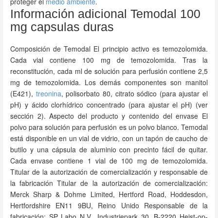
proteger el
medio ambiente
.
Información adicional Temodal 100
mg capsulas duras
Composición de Temodal El principio activo es temozolomida.
Cada vial contiene 100 mg de temozolomida. Tras la
reconstitución, cada ml de solución para perfusión contiene 2,5
mg de temozolomida. Los demás componentes son manitol
(E421),
treonina
, polisorbato 80, citrato sódico (para ajustar el
pH) y ácido clorhídrico concentrado (para ajustar el pH) (ver
sección 2). Aspecto del producto y contenido del envase El
polvo para solución para perfusión es un polvo blanco. Temodal
está disponible en un vial de vidrio, con un tapón de caucho de
butilo y una cápsula de aluminio con precinto fácil de quitar.
Cada envase contiene 1 vial de 100 mg de temozolomida.
Titular de la autorización de comercialización y responsable de
la fabricación Titular de la autorización de comercialización:
Merck Sharp & Dohme Limited, Hertford Road, Hoddesdon,
Hertfordshire EN11 9BU, Reino Unido Responsable de la
fabricación: SP Labo N.V., Industriepark 30, B-2220 Heist-op-