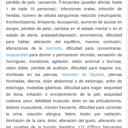
pérdida de pelo, cansancio. Frecuentes (pueden afectar hasta
1 de cada 10 personas):: infecciones orales, infección de
heridas, número de células sanguíneas reducido (neutropenia,
trombocitopenia, linfopenia, leucopenia), aumento de azúcar en
sangre, pérdida de peso, cambios en el estado mental o en el
estado de alerta, ansiedad/depresión, somnolencia, dificultad
para hablar, alteración del equilibrio, mareos, confusión,
alteraciones de la
memoria
, dificultad para concentrarse,
incapacidad
para dormir o permanecer dormido, sensación de
hormigueo, moratones, agitación, visión anormal o borrosa,
visión doble, pérdida de audición, dificultad para respirar, tos,
trombosis en las piernas,
retención de líquidos
, piernas
hinchadas, diarrea, dolor abdominal o de estómago, ardor de
estómago, molestias gástricas, dificultad para tragar, sequedad
de boca, irritación o enrojecimiento de la piel, sequedad
cutánea, picor, debilidad muscular, dolor en las articulaciones,
dolores musculares, micción frecuente, dificultad para controlar
la orina, reacción alérgica, fiebre, lesión por radiación,
hinchazón de la cara, dolor, alteración del gusto, alteración en
las pruebas de la función hepática. 171 Poco frecuentes