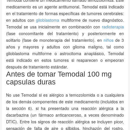
Temodal contiene un medicamento llamado temozolomida. Este
medicamento es un agente antitumoral. Temodal está indicado
en el tratamiento de formas específicas de tumores cerebrales:
en adultos con
glioblastoma
multiforme de nuevo diagnóstico.
Temodal se usa inicialmente en combinación con
radioterapia
(fase concomitante del tratamiento) y posteriormente en
solitario (fase de monoterapia del tratamiento). en
niños
de 3
años y mayores y adultos con glioma maligno, tal como
glioblastoma multiforme o astrocitoma anaplásico, Temodal
está indicado en estos tumores si reaparecen o empeoran
después de tratamiento estándar.
Antes de tomar Temodal 100 mg
capsulas duras
No use Temodal si es alérgico a temozolomida o a cualquiera
de los demás componentes de este medicamento (incluidos en
la sección 6). si ha presentado una reacción alérgica a la
dacarbazina (un fármaco anticanceroso, a veces denominado
DTIC). Entre los signos de reacción alérgica se incluyen picor,
sensación de falta de aire o silbidos, hinchazón del rostro,