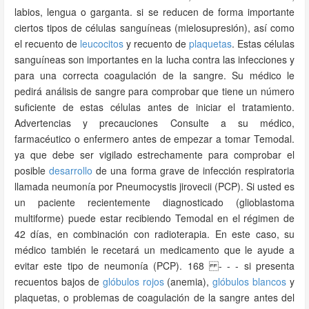
labios, lengua o garganta. si se reducen de forma importante
ciertos tipos de células sanguíneas (mielosupresión), así como
el recuento de
leucocitos
y recuento de
plaquetas
. Estas células
sanguíneas son importantes en la lucha contra las infecciones y
para una correcta coagulación de la sangre. Su médico le
pedirá análisis de sangre para comprobar que tiene un número
suficiente de estas células antes de iniciar el tratamiento.
Advertencias y precauciones Consulte a su médico,
farmacéutico o enfermero antes de empezar a tomar Temodal.
ya que debe ser vigilado estrechamente para comprobar el
posible
desarrollo
de una forma grave de infección respiratoria
llamada neumonía por Pneumocystis jirovecii (PCP). Si usted es
un paciente recientemente diagnosticado (glioblastoma
multiforme) puede estar recibiendo Temodal en el régimen de
42 días, en combinación con radioterapia. En este caso, su
médico también le recetará un medicamento que le ayude a
evitar este tipo de neumonía (PCP). 168 - - - si presenta
recuentos bajos de
glóbulos rojos
(anemia),
glóbulos blancos
y
plaquetas, o problemas de coagulación de la sangre antes del