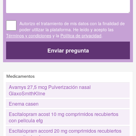
Autorizo el tratamiento de mis datos con la finalidad de
poder utilizar la plataforma. He leído y acepto las
Términos y condiciones
y la
Política de privacidad
.
Enviar pregunta
Medicamentos
Avamys 27,5 mcg Pulverización nasal
GlaxoSmithKline
Enema casen
Escitalopram acost 10 mg comprimidos recubiertos
con pelicula efg
Escitalopram accord 20 mg comprimidos recubiertos