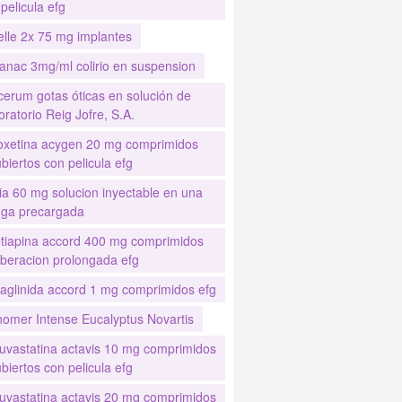
pelicula efg
elle 2x 75 mg implantes
anac 3mg/ml colirio en suspension
cerum gotas óticas en solución de
ratorio Reig Jofre, S.A.
oxetina acygen 20 mg comprimidos
biertos con pelicula efg
ia 60 mg solucion inyectable en una
inga precargada
tiapina accord 400 mg comprimidos
iberacion prolongada efg
aglinida accord 1 mg comprimidos efg
nomer Intense Eucalyptus Novartis
uvastatina actavis 10 mg comprimidos
biertos con pelicula efg
uvastatina actavis 20 mg comprimidos