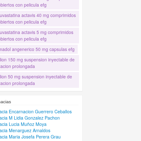
biertos con pelicula efg
uvastatina actavis 40 mg comprimidos
biertos con pelicula efg
uvastatina actavis 5 mg comprimidos
biertos con pelicula efg
madol angenerico 50 mg capsulas efg
lion 150 mg suspension inyectable de
eracion prolongada
lion 50 mg suspension inyectable de
eracion prolongada
acias
cia Encarnacion Guerrero Ceballos
cia M Lidia Gonzalez Pachon
acia Lucia Muñoz Moya
acia Menarguez Arnaldos
cia Maria Josefa Perera Grau