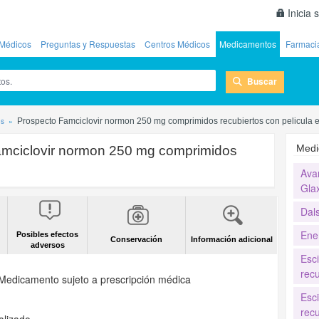
Inicia 
Médicos
Preguntas y Respuestas
Centros Médicos
Medicamentos
Farmaci
Buscar
os
Prospecto Famciclovir normon 250 mg comprimidos recubiertos con pelicula e
Medi
amciclovir normon 250 mg comprimidos
Ava
Gla
Dal
Ene
Posibles efectos
Conservación
Información adicional
adversos
Esc
recu
Medicamento sujeto a prescripción médica
Esc
recu