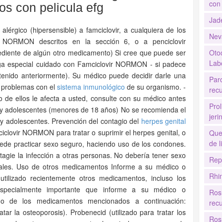
con 
os con pelicula efg
Jad
érgico (hipersensible) a famciclovir, a cualquiera de los
Nev
 NORMON descritos en la sección 6, o a penciclovir
grediente de algún otro medicamento) Si cree que puede ser
Oto
Labo
nga especial cuidado con Famciclovir NORMON - si padece
tenido anteriormente). Su médico puede decidir darle una
Par
ne problemas con el
sistema inmunológico
de su organismo. -
recu
 de ellos le afecta a usted, consulte con su médico antes
Prol
 adolescentes (menores de 18 años) No se recomienda el
jer
 adolescentes. Prevención del contagio del
herpes genital
clovir NORMON para tratar o suprimir el herpes genital, o
Que
de l
uede practicar sexo seguro, haciendo uso de los condones.
tagie la infección a otras personas. No debería tener sexo
Rep
itales. Uso de otros medicamentos Informe a su médico o
Rhi
 utilizado recientemente otros medicamentos, incluso los
especialmente importante que informe a su médico o
Ros
no de los medicamentos mencionados a continuación:
recu
atar la osteoporosis). Probenecid (utilizado para tratar los
Ros