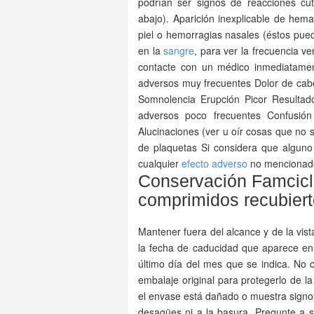
podrían ser signos de reacciones cut
abajo). Aparición inexplicable de hem
piel o hemorragias nasales (éstos pu
en la
sangre
, para ver la frecuencia v
contacte con un médico inmediatamen
adversos muy frecuentes Dolor de cab
Somnolencia Erupción Picor Resultado
adversos poco frecuentes Confusión
Alucinaciones (ver u oír cosas que no s
de plaquetas Si considera que alguno
cualquier
efecto adverso
no mencionado 
Conservación Famcicl
comprimidos recubiert
Mantener fuera del alcance y de la vista
la fecha de caducidad que aparece en
último día del mes que se indica. No 
embalaje original para protegerlo de 
el envase está dañado o muestra signo
desagües ni a la basura. Pregunte a 