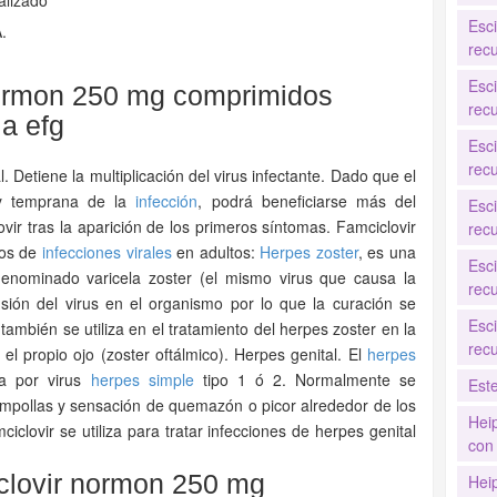
alizado
Esc
.
recu
Esc
ormon 250 mg comprimidos
recu
la efg
Esc
recu
 Detiene la multiplicación del virus infectante. Dado que el
uy temprana de la
infección
, podrá beneficiarse más del
Esc
vir tras la aparición de los primeros síntomas. Famciclovir
recu
ipos de
infecciones virales
en adultos:
Herpes zoster
, es una
Esc
 denominado varicela zoster (el mismo virus que causa la
recu
nsión del virus en el organismo por lo que la curación se
Esc
ambién se utiliza en el tratamiento del herpes zoster en la
recu
el propio ojo (zoster oftálmico). Herpes genital. El
herpes
da por virus
herpes simple
tipo 1 ó 2. Normalmente se
Est
ampollas y sensación de quemazón o picor alrededor de los
Hei
iclovir se utiliza para tratar infecciones de herpes genital
con 
clovir normon 250 mg
Hei