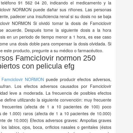
, teléfono 91 562 04 20, indicando el medicamento y la
clovir NORMON puede dañar sus riñones. Las personas
te, padecer una insuficiencia renal si su dosis no se baja
iclovir NORMON Si olvidó tomar la dosis de Famciclovir
 acuerde. Después tome la siguiente dosis a la hora
osis en un periodo de tiempo menor a 1 hora, es ese caso
tome una dosis doble para compensar la dosis olvidada. Si
 de este producto, pregunte a su médico o farmacéutico.
rsos Famciclovir normon 250
ertos con pelicula efg
,
Famciclovir
NORMON
puede producir efectos adversos,
ufran. Los efectos adversos causados por Famciclovir
ad leve a moderada. La frecuencia de posibles efectos
 define utilizando la siguiente convención: muy frecuente
 frecuentes (afecta de 1 a 10 pacientes de 100) poco
s de 1.000) raros (afecta de 1 a 10 pacientes de 10.000)
nte de 10.000) Efectos adversos graves: Ampollas graves
s labios, ojos, boca, orificios nasales o genitales (éstos