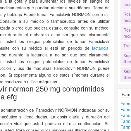
dos a la gota y para aumentar los niveles en sangre de
recu
ros medicamentos que puedan afectar a sus riñones. Toma de
Ros
os
y bebidas Puede tomar Famciclovir NORMON con o sin
recu
Consulte a su médico o farmacéutico antes de utilizar
zada o cree que pudiera estarlo, consulte con su médico.
Ros
rse durante el embarazo a no ser que sea claramente
recu
 usted los riesgos potenciales de tomar Famciclovir
Tra
sulte con su médico si está en periodo de
lactancia
.
rse durante la lactancia a no ser que sea claramente
Xep
 usted los riesgos potenciales de tomar Famciclovir
lib
ducción y uso de máquinas Famciclovir NORMON puede
Xep
ón. Si experimenta alguno de estos síntomas durante el
lib
o conduzca o utilice máquinas.
vir normon 250 mg comprimidos
Farm
la efg
Farma
Farma
e administración de Famciclovir NORMON indicadas por su
Farm
céutico si tiene dudas. La dosis diaria y duración del
Farm
fección viral que usted padezca mire a continuación. Su
Farma
ara usted. Para conseguir los mejores resultados comience a