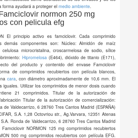
a forma ayudará a proteger el
medio ambiente
.
 Famciclovir normon 250 mg
os con pelicula efg
l principio activo es famciclovir. Cada comprimido
Los demás componentes son: Núcleo: Almidón de maíz
o, celulosa microcristalina, croscarmelosa de sodio, sílice
ubrimiento:
Hipromelosa
(E464), dióxido de titanio (E171),
ecto del producto y contenido del envase Famciclovir
ma de comprimidos recubiertos con película blancos,
 una
cara
, con diámetro aproximadamente de 10,6 mm. El
s iguales. Utilizar los comprimidos de menor dosis cuando
tiene 21 comprimidos. Titular de la autorización de
abricación Titular de la autorización de comercialización:
e Valdecarrizo, 6 28760 Tres Cantos Madrid (ESPAÑA)
FAR, S.A. 1,28 Octovriou str., Ag.Varvara, 12351 Atenas
. Ronda de Valdecarrizo, 6 28760 Tres Cantos Madrid
amciclovir NORMON 125 mg comprimidos recubiertos
RMON 500 mg comprimidos recubiertos con película EFG.