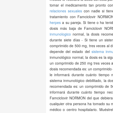
tomar el medicamento tan pronto co
relaciones sexuales
con nadie si tie
tratamiento con Famciclovir NORMON
herpes
a su pareja. Si tiene o ha ten
dosis más baja de Famciclovir NOR
inmunologico
normal, la dosis recome
durante siete días - Si tiene un sis
comprimido de 500 mg, tres veces al dí
depende del estado del
sistema inmu
inmunológico normal, la dosis es la sig
un comprimido de 250 mg tres veces al 
dosis recomendada es: un comprimido d
le informará durante cuánto tiempo n
sistema inmunológico debilitado, la dosi
recomendada es: un comprimido de 500
informará durante cuánto tiempo ne
Famciclovir NORMON del que debiera 
cualquier otra persona ha tomado su 
médico o centro hospitalario. Muéstr