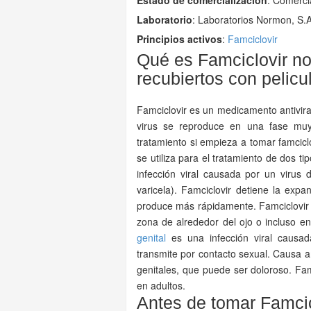
Estado de comercialización
: Comerci
Laboratorio
:
Laboratorios Normon, S.A
Principios activos
:
Famciclovir
Qué es Famciclovir n
recubiertos con pelicu
Famciclovir es un medicamento antiviral.
virus se reproduce en una fase m
tratamiento si empieza a tomar famciclo
se utiliza para el tratamiento de dos t
infección viral causada por un virus
varicela). Famciclovir detiene la expa
produce más rápidamente. Famciclovir t
zona de alrededor del ojo o incluso en 
genital
es una infección viral causa
transmite por contacto sexual. Causa 
genitales, que puede ser doloroso. Famc
en adultos.
Antes de tomar Famci