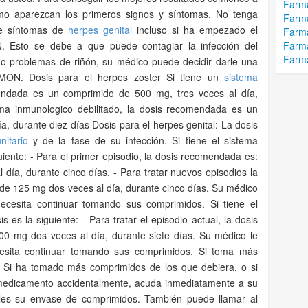
Farma
mo aparezcan los primeros signos y síntomas. No tenga
Farm
ne síntomas de
herpes genital
incluso si ha empezado el
Farma
. Esto se debe a que puede contagiar la infección del
Farma
Farma
ido problemas de riñón, su médico puede decidir darle una
MON. Dosis para el herpes zoster Si tiene un
sistema
ndada es un comprimido de 500 mg, tres veces al día,
tema inmunologico debilitado, la dosis recomendada es un
a, durante diez días Dosis para el herpes genital: La dosis
nitario
y de la fase de su infección. Si tiene el sistema
uiente: - Para el primer episodio, la dosis recomendada es:
día, durante cinco días. - Para tratar nuevos episodios la
e 125 mg dos veces al día, durante cinco días. Su médico
ecesita continuar tomando sus comprimidos. Si tiene el
s es la siguiente: - Para tratar el episodio actual, la dosis
 mg dos veces al día, durante siete días. Su médico le
cesita continuar tomando sus comprimidos. Si toma más
Si ha tomado más comprimidos de los que debiera, o si
medicamento accidentalmente, acuda inmediatamente a su
eles su envase de comprimidos. También puede llamar al