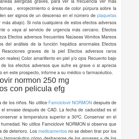
áneas alérgicas graves, para ver la frecuencia ver más
atomas , enrojecimiento o áreas de color púrpura sobre la
eden ser signos de un descenso en el número de
plaquetas
er más abajo). Si nota cualquiera de estos efectos adversos
te o vaya al servicio de urgencia más cercano. Efectos
eza Efectos adversos frecuentes Naúseas Vómitos Mareos
s del análisis de la función hepática anormales Efectos
 Reacciones graves de la piel Efectos adversos raros
on reales) Color amarillento en piel y/o ojos Recuento bajo
 de los efectos adversos que sufre es grave o si aprecia
en este prospecto, informe a su médico o farmacéutico.
ovir normon 250 mg
os con pelicula efg
 de los niños. No utilice
Famciclovir
NORMON
después de
 el envase después de CAD. La fecha de caducidad es el
conservar a temperatura superior a 30ºC. Conservar en el
la humedad. No utilice Famciclovir NORMON si observa que
s de deterioro. Los
medicamentos
no se deben tirar por los
su farmacéutico cómo deshacerse de los envases y de los