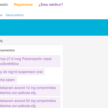
sesión
Registrarse
¿Eres médico?
as
Salud pública
fg
camentos
mys 27,5 mcg Pulverización nasal
xoSmithKline
sy 40 mg/ml suspension oral
ma casen
italopram accord 10 mg comprimidos
biertos con pelicula efg
italopram accord 20 mg comprimidos
biertos con pelicula efg