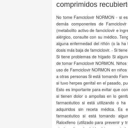
comprimidos recubiert
No tome Famciclovir NORMON - si es al
demás componentes de Famciclovir
(metabolito activo de famciclovir e in
alérgico, consulte con su médico. Te
alguna enfermedad del riñón (o la ha 
dosis más baja de famciclovir. - Si tie
Si tiene problemas de hígado Si alguno
de tomar Famciclovir NORMON. Niños y
uso de Famciclovir NORMON en niños y
a otras personas Si está tomando Famci
si tuvo herpes genital en el pasado, p
Esto es importante para evitar que con
si tienen dolor o ampollas en lo gen
farmacéutico si está utilizando o ha
adquiridos sin receta médica. Es 
farmacéutico si está tomando algu
Raloxifeno (utilizado para prevenir y tr