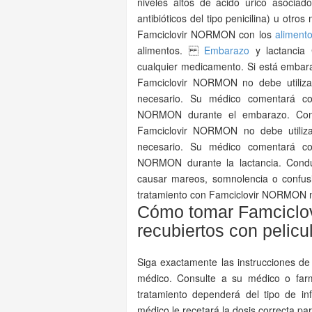
niveles altos de ácido úrico asocia
antibióticos del tipo penicilina) u ot
Famciclovir NORMON con los
aliment
alimentos.
Embarazo
y lactancia 
cualquier medicamento. Si está embara
Famciclovir NORMON no debe utiliza
necesario. Su médico comentará con
NORMON durante el embarazo. Con
Famciclovir NORMON no debe utiliza
necesario. Su médico comentará con
NORMON durante la lactancia. Con
causar mareos, somnolencia o confusi
tratamiento con Famciclovir NORMON n
Cómo tomar Famciclo
recubiertos con pelicu
Siga exactamente las instrucciones d
médico. Consulte a su médico o farma
tratamiento dependerá del tipo de in
médico le recetará la dosis correcta p