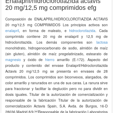
Enalapril/hidroclorotiazida actavis
20 mg/12,5 mg comprimidos efg
Composición de ENALAPRIL/HIDROCLOROTIAZIDA ACTAVIS
20 mg/12,5 mg COMPRIMIDOS Los principios activos son
enalapril
, en forma de maleato, e
hidroclorotiazida
. Cada
comprimido contiene 20 mg de enalapril y 12,5 mg de
hidroclorotiazida. Los demás componentes son
lactosa
monohidrato, hidrogenocarbonato de sodio, almidón de maíz
(sin gluten), almidón de maíz pregelatinizado, estearato de
magnesio
y óxido de
hierro
amarillo (E-172). Aspecto del
producto y contenido del envase Enalapril/Hidroclorotiazida
Actavis 20 mg/12,5 mg se presenta en envases de 28
comprimidos. Los comprimidos son biconvexos, alargados, de
color amarillo y ranurados en una de sus caras. La ranura sirve
para fraccionar y facilitar la deglución pero no para dividir en
dosis iguales. Titular de la autorización de comercialización y
responsable de la fabricación Titular de la autorización de
comercialización Actavis Spain, S.A. Avda. de Burgos, 16-D
28036 Madrid 8/9 Responsable de la fabricación Laboratorios