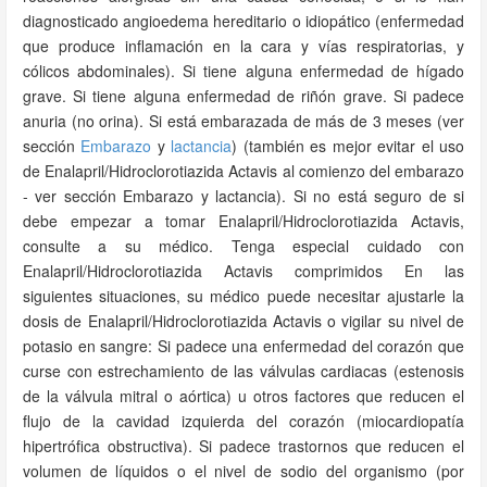
diagnosticado angioedema hereditario o idiopático (enfermedad
que produce inflamación en la cara y vías respiratorias, y
cólicos abdominales). Si tiene alguna enfermedad de hígado
grave. Si tiene alguna enfermedad de riñón grave. Si padece
anuria (no orina). Si está embarazada de más de 3 meses (ver
sección
Embarazo
y
lactancia
) (también es mejor evitar el uso
de Enalapril/Hidroclorotiazida Actavis al comienzo del embarazo
- ver sección Embarazo y lactancia). Si no está seguro de si
debe empezar a tomar Enalapril/Hidroclorotiazida Actavis,
consulte a su médico. Tenga especial cuidado con
Enalapril/Hidroclorotiazida Actavis comprimidos En las
siguientes situaciones, su médico puede necesitar ajustarle la
dosis de Enalapril/Hidroclorotiazida Actavis o vigilar su nivel de
potasio en sangre: Si padece una enfermedad del corazón que
curse con estrechamiento de las válvulas cardiacas (estenosis
de la válvula mitral o aórtica) u otros factores que reducen el
flujo de la cavidad izquierda del corazón (miocardiopatía
hipertrófica obstructiva). Si padece trastornos que reducen el
volumen de líquidos o el nivel de sodio del organismo (por