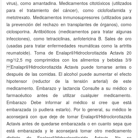
virus), como amantadina. Medicamentos citotóxicos (utilizados
para el tratamiento del cáncer), como ciclofosfamida y
metotrexato. Medicamentos inmunosupresores (utilizados para
la prevención del rechazo en transplantes de órganos), como
ciclosporina. Antibióticos (medicamentos para tratar algunas
infecciones), como tetraciclinas, anfotericina B. Sales de oro
(usadas para tratar enfermedades reumáticas como la artritis
reumatoide). Toma de Enalapril/Hidroclorotiazida Actavis 20
mg/12,5 mg comprimidos con los alimentos y bebidas 3/9
Enalapril/Hidroclorotiazida Actavis puede tomarse antes o
después de las comidas. El alcohol puede aumentar el efecto
hipotensor (reductor de la tensión arterial) de este
medicamento. Embarazo y lactancia Consulte a su médico o
farmacéutico antes de utilizar cualquier medicamento.
Embarazo Debe informar al médico si cree que está
embarazada (o pudiera estarlo). Por lo general, su médico le
aconsejará con que deje de tomar Enalapril/Hidroclorotiazida
Actavis antes de quedarse embarazada o en cuanto sepa que
está embarazada y le aconsejará tomar otro medicamento
distinto de Enalapril/Hidroclorotiazida Actavis. No se