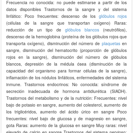
Frecuencia no conocida: no puede estimarse a partir de los
datos disponibles Trastornos de la sangre y del sistema
linfático: Poco frecuentes: descenso de los
glóbulos rojos
(células de la sangre que transportan oxígeno) Raras:
reducción de un tipo de
glóbulos blancos
(neutrófilos),
descenso de la hemoglobina (proteína de los glóbulos rojos que
transporta oxígeno), disminución del número de
plaquetas
en
sangre, disminución del hematocrito (proporción de glóbulos
rojos en la sangre), disminución del número de glóbulos
blancos, depresión de la médula ósea (disminución de la
capacidad del organismo para formar células de la sangre),
inflamación de los nódulos linfáticos, enfermedades del sistema
inmune. Trastornos endocrinos: No conocida: síndrome de
secreción inadecuada de hormona antidiurética (SIADH).
Trastornos del metabolismo y de la nutrición: Frecuentes: nivel
bajo de potasio en sangre, aumento del colesterol, aumento de
los triglicéridos, aumento del ácido úrico en sangre Poco
frecuentes: nivel bajo de glucosa y de magnesio en sangre,
gota Raras: aumento de la glucosa en sangre Muy raras: nivel
elevado de calcio en sangre Trastornos del sistema nervioso: