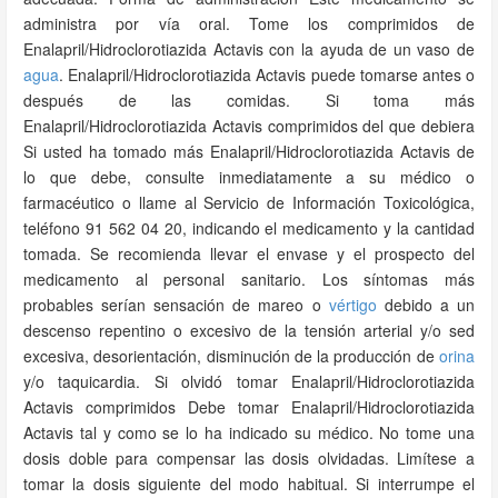
administra por vía oral. Tome los comprimidos de
Enalapril/Hidroclorotiazida Actavis con la ayuda de un vaso de
agua
. Enalapril/Hidroclorotiazida Actavis puede tomarse antes o
después de las comidas. Si toma más
Enalapril/Hidroclorotiazida Actavis comprimidos del que debiera
Si usted ha tomado más Enalapril/Hidroclorotiazida Actavis de
lo que debe, consulte inmediatamente a su médico o
farmacéutico o llame al Servicio de Información Toxicológica,
teléfono 91 562 04 20, indicando el medicamento y la cantidad
tomada. Se recomienda llevar el envase y el prospecto del
medicamento al personal sanitario. Los síntomas más
probables serían sensación de mareo o
vértigo
debido a un
descenso repentino o excesivo de la tensión arterial y/o sed
excesiva, desorientación, disminución de la producción de
orina
y/o taquicardia. Si olvidó tomar Enalapril/Hidroclorotiazida
Actavis comprimidos Debe tomar Enalapril/Hidroclorotiazida
Actavis tal y como se lo ha indicado su médico. No tome una
dosis doble para compensar las dosis olvidadas. Limítese a
tomar la dosis siguiente del modo habitual. Si interrumpe el