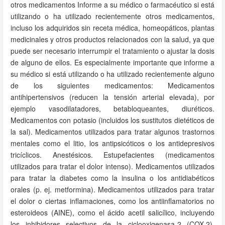
otros medicamentos Informe a su médico o farmacéutico si está
utilizando o ha utilizado recientemente otros medicamentos,
incluso los adquiridos sin receta médica, homeopáticos, plantas
medicinales y otros productos relacionados con la salud, ya que
puede ser necesario interrumpir el tratamiento o ajustar la dosis
de alguno de ellos. Es especialmente importante que informe a
su médico si está utilizando o ha utilizado recientemente alguno
de los siguientes medicamentos: Medicamentos
antihipertensivos (reducen la tensión arterial elevada), por
ejemplo vasodilatadores, betabloqueantes, diuréticos.
Medicamentos con potasio (incluidos los sustitutos dietéticos de
la sal). Medicamentos utilizados para tratar algunos trastornos
mentales como el litio, los antipsicóticos o los antidepresivos
tricíclicos. Anestésicos. Estupefacientes (medicamentos
utilizados para tratar el dolor intenso). Medicamentos utilizados
para tratar la diabetes como la insulina o los antidiabéticos
orales (p. ej. metformina). Medicamentos utilizados para tratar
el dolor o ciertas inflamaciones, como los antiinflamatorios no
esteroideos (AINE), como el ácido acetil salicílico, incluyendo
los inhibidores selectivos de la ciclooxigenasa-2 (COX-2).