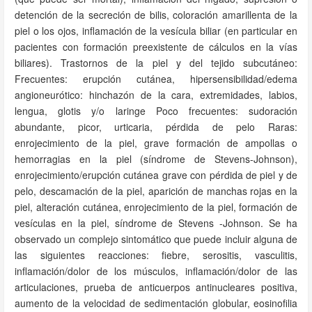
detención de la secreción de bilis, coloración amarillenta de la
piel o los ojos, inflamación de la vesícula biliar (en particular en
pacientes con formación preexistente de cálculos en la vías
biliares). Trastornos de la piel y del tejido subcutáneo:
Frecuentes: erupción cutánea, hipersensibilidad/edema
angioneurótico: hinchazón de la cara, extremidades, labios,
lengua, glotis y/o laringe Poco frecuentes: sudoración
abundante, picor, urticaria, pérdida de pelo Raras:
enrojecimiento de la piel, grave formación de ampollas o
hemorragias en la piel (síndrome de Stevens-Johnson),
enrojecimiento/erupción cutánea grave con pérdida de piel y de
pelo, descamación de la piel, aparición de manchas rojas en la
piel, alteración cutánea, enrojecimiento de la piel, formación de
vesículas en la piel, síndrome de Stevens -Johnson. Se ha
observado un complejo sintomático que puede incluir alguna de
las siguientes reacciones: fiebre, serositis, vasculitis,
inflamación/dolor de los músculos, inflamación/dolor de las
articulaciones, prueba de anticuerpos antinucleares positiva,
aumento de la velocidad de sedimentación globular, eosinofilia