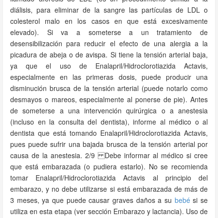
diálisis, para eliminar de la sangre las partículas de LDL o
colesterol malo en los casos en que está excesivamente
elevado). Si va a someterse a un tratamiento de
desensibilización para reducir el efecto de una alergia a la
picadura de abeja o de avispa. Si tiene la tensión arterial baja,
ya que el uso de Enalapril/Hidroclorotiazida Actavis,
especialmente en las primeras dosis, puede producir una
disminución brusca de la tensión arterial (puede notarlo como
desmayos o mareos, especialmente al ponerse de pie). Antes
de someterse a una intervención quirúrgica o a anestesia
(incluso en la consulta del dentista), informe al médico o al
dentista que está tomando Enalapril/Hidroclorotiazida Actavis,
pues puede sufrir una bajada brusca de la tensión arterial por
causa de la anestesia. 2/9 Debe informar al médico si cree
que está embarazada (o pudiera estarlo). No se recomienda
tomar Enalapril/Hidroclorotiazida Actavis al principio del
embarazo, y no debe utilizarse si está embarazada de más de
3 meses, ya que puede causar graves daños a su
bebé
si se
utiliza en esta etapa (ver sección Embarazo y lactancia). Uso de