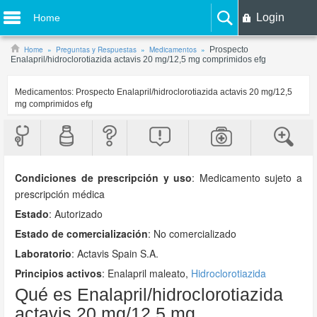
Login
Home
Home
Preguntas y Respuestas
Medicamentos
Prospecto
Enalapril/hidroclorotiazida actavis 20 mg/12,5 mg comprimidos efg
Medicamentos:
Prospecto Enalapril/hidroclorotiazida actavis 20 mg/12,5
mg comprimidos efg
Condiciones de prescripción y uso
:
Medicamento sujeto a
prescripción médica
Estado
: Autorizado
Estado de comercialización
: No comercializado
Laboratorio
:
Actavis Spain S.A.
Principios activos
: Enalapril maleato,
Hidroclorotiazida
Qué es Enalapril/hidroclorotiazida
actavis 20 mg/12,5 mg