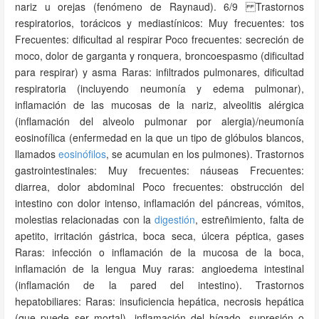
nariz u orejas (fenómeno de Raynaud). 6/9 Trastornos
respiratorios, torácicos y mediastínicos: Muy frecuentes: tos
Frecuentes: dificultad al respirar Poco frecuentes: secreción de
moco, dolor de garganta y ronquera, broncoespasmo (dificultad
para respirar) y asma Raras: infiltrados pulmonares, dificultad
respiratoria (incluyendo neumonía y edema pulmonar),
inflamación de las mucosas de la nariz, alveolitis alérgica
(inflamación del alveolo pulmonar por alergia)/neumonía
eosinofílica (enfermedad en la que un tipo de glóbulos blancos,
llamados
eosinófilos
, se acumulan en los pulmones). Trastornos
gastrointestinales: Muy frecuentes: náuseas Frecuentes:
diarrea, dolor abdominal Poco frecuentes: obstrucción del
intestino con dolor intenso, inflamación del páncreas, vómitos,
molestias relacionadas con la
digestión
, estreñimiento, falta de
apetito, irritación gástrica, boca seca, úlcera péptica, gases
Raras: infección o inflamación de la mucosa de la boca,
inflamación de la lengua Muy raras: angioedema intestinal
(inflamación de la pared del intestino). Trastornos
hepatobiliares: Raras: insuficiencia hepática, necrosis hepática
(que puede ser mortal), inflamación del hígado, supresión o