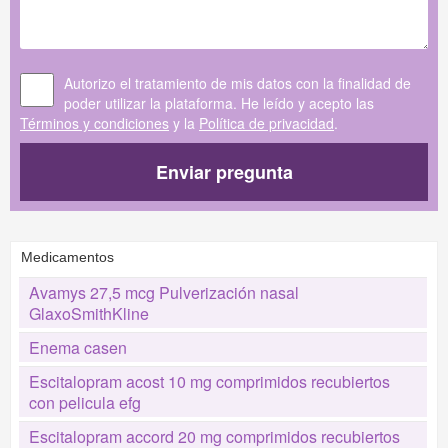
Autorizo el tratamiento de mis datos con la finalidad de
poder utilizar la plataforma. He leído y acepto las
Términos y condiciones
y la
Política de privacidad
.
Enviar pregunta
Medicamentos
Avamys 27,5 mcg Pulverización nasal
GlaxoSmithKline
Enema casen
Escitalopram acost 10 mg comprimidos recubiertos
con pelicula efg
Escitalopram accord 20 mg comprimidos recubiertos