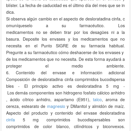
blíster. La fecha de caducidad es el último día del mes que se in
dica.
Si observa algún cambio en el aspecto de desloratadina cinfa, c
omuníqueselo a su farmacéutico. Los
medicamentos no se deben tirar por los desagües ni a la
basura. Deposite los envases y los medicamentos que no
necesita en el Punto SIGRE de su farmacia habitual.
Pregunte a su farmacéutico cómo deshacerse de los envases y
de los medicamentos que no necesita. De esta forma ayudará a
proteger el medio ambiente.
6. Contenido del envase e información adicional
Composición de desloratadina cinfa comprimidos bucodispersa
bles - El principio activo es desloratadina 5 mg ­
Los demás componentes son hidrogeno fosfato cálcico anhidro
, ácido cítrico anhidro, aspartamo (E951),
talco
, aroma de
cereza, estearato de
magnesio
y D­Manitol y almidón de maíz.
Aspecto del producto y contenido del envase desloratadina
cinfa
5 mg comprimidos bucodispersables son
comprimidos de color blanco, cilíndricos y biconvexos.