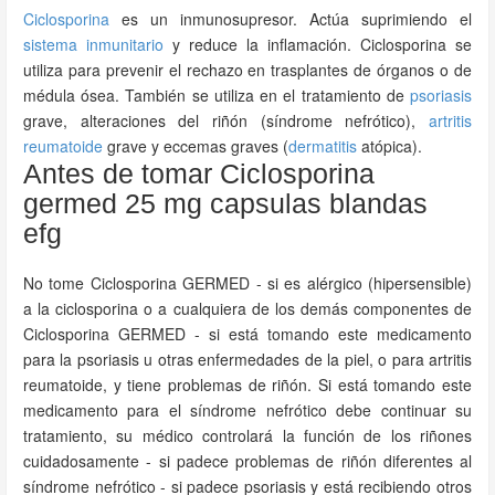
Ciclosporina
es un inmunosupresor. Actúa suprimiendo el
sistema inmunitario
y reduce la inflamación. Ciclosporina se
utiliza para prevenir el rechazo en trasplantes de órganos o de
médula ósea. También se utiliza en el tratamiento de
psoriasis
grave, alteraciones del riñón (síndrome nefrótico),
artritis
reumatoide
grave y eccemas graves (
dermatitis
atópica).
Antes de tomar Ciclosporina
germed 25 mg capsulas blandas
efg
No tome Ciclosporina GERMED - si es alérgico (hipersensible)
a la ciclosporina o a cualquiera de los demás componentes de
Ciclosporina GERMED - si está tomando este medicamento
para la psoriasis u otras enfermedades de la piel, o para artritis
reumatoide, y tiene problemas de riñón. Si está tomando este
medicamento para el síndrome nefrótico debe continuar su
tratamiento, su médico controlará la función de los riñones
cuidadosamente - si padece problemas de riñón diferentes al
síndrome nefrótico - si padece psoriasis y está recibiendo otros