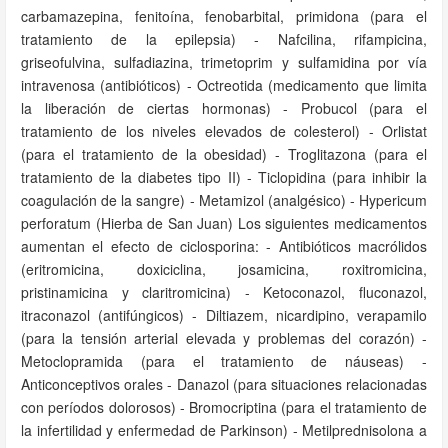
carbamazepina, fenitoína, fenobarbital, primidona (para el
tratamiento de la epilepsia) - Nafcilina, rifampicina,
griseofulvina, sulfadiazina, trimetoprim y sulfamidina por vía
intravenosa (antibióticos) - Octreotida (medicamento que limita
la liberación de ciertas hormonas) - Probucol (para el
tratamiento de los niveles elevados de colesterol) - Orlistat
(para el tratamiento de la obesidad) - Troglitazona (para el
tratamiento de la diabetes tipo II) - Ticlopidina (para inhibir la
coagulación de la sangre) - Metamizol (analgésico) - Hypericum
perforatum (Hierba de San Juan) Los siguientes medicamentos
aumentan el efecto de ciclosporina: - Antibióticos macrólidos
(eritromicina, doxiciclina, josamicina, roxitromicina,
pristinamicina y claritromicina) - Ketoconazol, fluconazol,
itraconazol (antifúngicos) - Diltiazem, nicardipino, verapamilo
(para la tensión arterial elevada y problemas del corazón) -
Metoclopramida (para el tratamiento de náuseas) -
Anticonceptivos orales - Danazol (para situaciones relacionadas
con períodos dolorosos) - Bromocriptina (para el tratamiento de
la infertilidad y enfermedad de Parkinson) - Metilprednisolona a