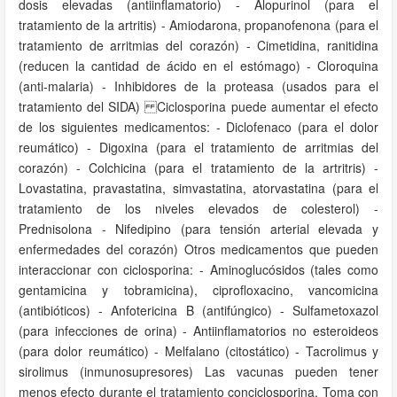
dosis elevadas (antiinflamatorio) - Alopurinol (para el
tratamiento de la artritis) - Amiodarona, propanofenona (para el
tratamiento de arritmias del corazón) - Cimetidina, ranitidina
(reducen la cantidad de ácido en el estómago) - Cloroquina
(anti-malaria) - Inhibidores de la proteasa (usados para el
tratamiento del SIDA) Ciclosporina puede aumentar el efecto
de los siguientes medicamentos: - Diclofenaco (para el dolor
reumático) - Digoxina (para el tratamiento de arritmias del
corazón) - Colchicina (para el tratamiento de la artritris) -
Lovastatina, pravastatina, simvastatina, atorvastatina (para el
tratamiento de los niveles elevados de colesterol) -
Prednisolona - Nifedipino (para tensión arterial elevada y
enfermedades del corazón) Otros medicamentos que pueden
interaccionar con ciclosporina: - Aminoglucósidos (tales como
gentamicina y tobramicina), ciprofloxacino, vancomicina
(antibióticos) - Anfotericina B (antifúngico) - Sulfametoxazol
(para infecciones de orina) - Antiinflamatorios no esteroideos
(para dolor reumático) - Melfalano (citostático) - Tacrolimus y
sirolimus (inmunosupresores) Las vacunas pueden tener
menos efecto durante el tratamiento conciclosporina. Toma con