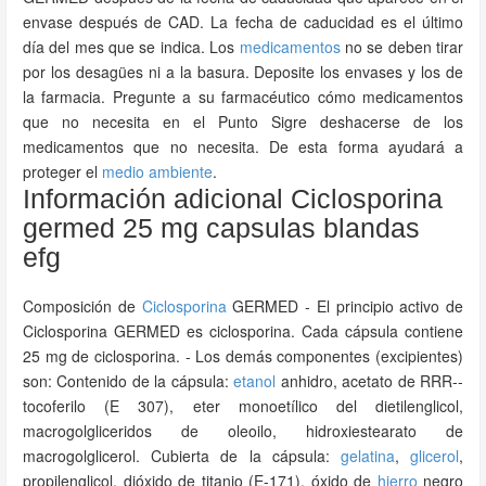
envase después de CAD. La fecha de caducidad es el último
día del mes que se indica. Los
medicamentos
no se deben tirar
por los desagües ni a la basura. Deposite los envases y los de
la farmacia. Pregunte a su farmacéutico cómo medicamentos
que no necesita en el Punto Sigre deshacerse de los
medicamentos que no necesita. De esta forma ayudará a
proteger el
medio ambiente
.
Información adicional Ciclosporina
germed 25 mg capsulas blandas
efg
Composición de
Ciclosporina
GERMED - El principio activo de
Ciclosporina GERMED es ciclosporina. Cada cápsula contiene
25 mg de ciclosporina. - Los demás componentes (excipientes)
son: Contenido de la cápsula:
etanol
anhidro, acetato de RRR--
tocoferilo (E 307), eter monoetílico del dietilenglicol,
macrogolgliceridos de oleoilo, hidroxiestearato de
macrogolglicerol. Cubierta de la cápsula:
gelatina
,
glicerol
,
propilenglicol, dióxido de titanio (E-171), óxido de
hierro
negro