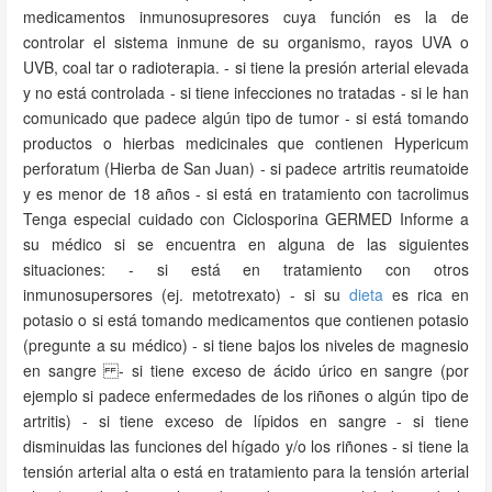
medicamentos inmunosupresores cuya función es la de
controlar el sistema inmune de su organismo, rayos UVA o
UVB, coal tar o radioterapia. - si tiene la presión arterial elevada
y no está controlada - si tiene infecciones no tratadas - si le han
comunicado que padece algún tipo de tumor - si está tomando
productos o hierbas medicinales que contienen Hypericum
perforatum (Hierba de San Juan) - si padece artritis reumatoide
y es menor de 18 años - si está en tratamiento con tacrolimus
Tenga especial cuidado con Ciclosporina GERMED Informe a
su médico si se encuentra en alguna de las siguientes
situaciones: - si está en tratamiento con otros
inmunosupersores (ej. metotrexato) - si su
dieta
es rica en
potasio o si está tomando medicamentos que contienen potasio
(pregunte a su médico) - si tiene bajos los niveles de magnesio
en sangre - si tiene exceso de ácido úrico en sangre (por
ejemplo si padece enfermedades de los riñones o algún tipo de
artritis) - si tiene exceso de lípidos en sangre - si tiene
disminuidas las funciones del hígado y/o los riñones - si tiene la
tensión arterial alta o está en tratamiento para la tensión arterial