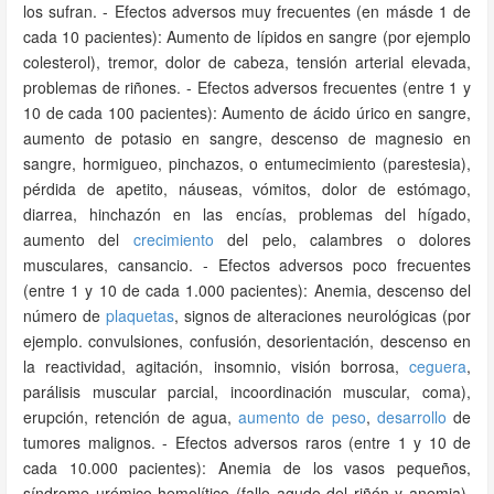
los sufran. - Efectos adversos muy frecuentes (en másde 1 de
cada 10 pacientes): Aumento de lípidos en sangre (por ejemplo
colesterol), tremor, dolor de cabeza, tensión arterial elevada,
problemas de riñones. - Efectos adversos frecuentes (entre 1 y
10 de cada 100 pacientes): Aumento de ácido úrico en sangre,
aumento de potasio en sangre, descenso de magnesio en
sangre, hormigueo, pinchazos, o entumecimiento (parestesia),
pérdida de apetito, náuseas, vómitos, dolor de estómago,
diarrea, hinchazón en las encías, problemas del hígado,
aumento del
crecimiento
del pelo, calambres o dolores
musculares, cansancio. - Efectos adversos poco frecuentes
(entre 1 y 10 de cada 1.000 pacientes): Anemia, descenso del
número de
plaquetas
, signos de alteraciones neurológicas (por
ejemplo. convulsiones, confusión, desorientación, descenso en
la reactividad, agitación, insomnio, visión borrosa,
ceguera
,
parálisis muscular parcial, incoordinación muscular, coma),
erupción, retención de agua,
aumento de peso
,
desarrollo
de
tumores malignos. - Efectos adversos raros (entre 1 y 10 de
cada 10.000 pacientes): Anemia de los vasos pequeños,
síndrome urémico hemolítico (fallo agudo del riñón y anemia),