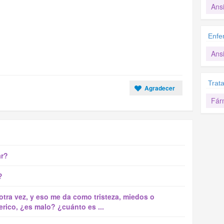
Ans
Enfe
Ans
Trat
Agradecer
Fár
ar?
?
tra vez, y eso me da como tristeza, miedos o
rico, ¿es malo? ¿cuánto es ...