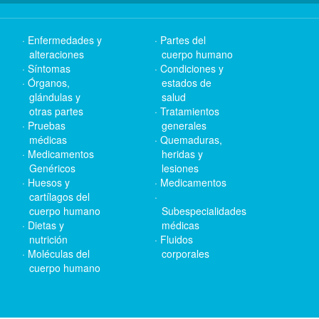
Enfermedades y
Partes del
alteraciones
cuerpo humano
Síntomas
Condiciones y
Órganos,
estados de
glándulas y
salud
otras partes
Tratamientos
Pruebas
generales
médicas
Quemaduras,
Medicamentos
heridas y
Genéricos
lesiones
Huesos y
Medicamentos
cartílagos del
cuerpo humano
Subespecialidades
Dietas y
médicas
nutrición
Fluidos
Moléculas del
corporales
cuerpo humano