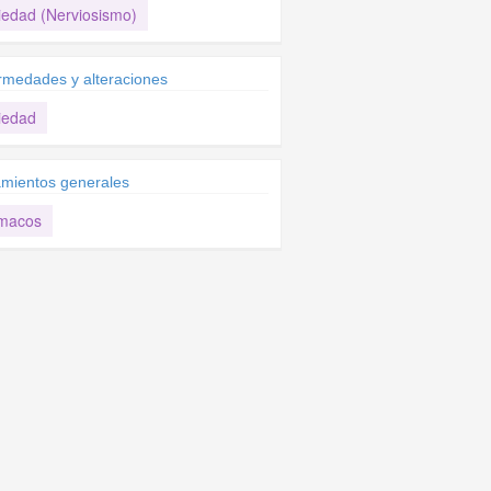
iedad (Nerviosismo)
rmedades y alteraciones
iedad
amientos generales
macos