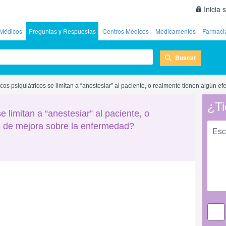
Inicia 
Médicos
Preguntas y Respuestas
Centros Médicos
Medicamentos
Farmaci
Buscar
os psiquiátricos se limitan a “anestesiar” al paciente, o realmente tienen algún 
¿Ti
 limitan a “anestesiar” al paciente, o
o de mejora sobre la enfermedad?