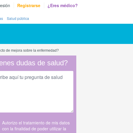
sesión
Registrarse
¿Eres médico?
as
Salud pública
efecto de mejora sobre la enfermedad?
enes dudas de salud?
Autorizo el tratamiento de mis datos
con la finalidad de poder utilizar la