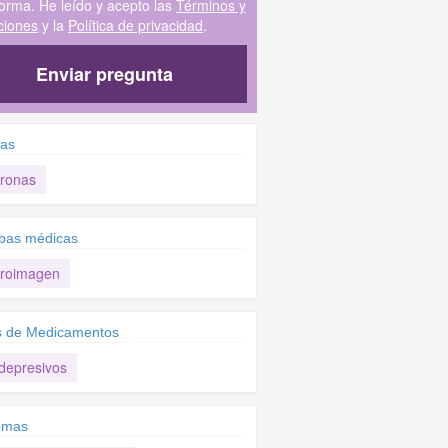
forma. He leído y acepto las
Términos y
ciones
y la
Política de privacidad
.
Enviar pregunta
las
ronas
bas médicas
roimagen
s de Medicamentos
idepresivos
omas