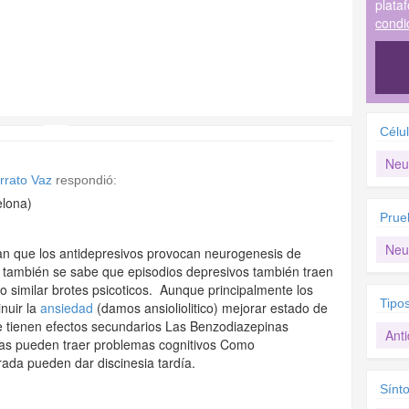
plata
condi
Célu
Neu
rrato Vaz
respondió:
elona)
Prue
Neu
n que los antidepresivos provocan neurogenesis de
 también se sabe que episodios depresivos también traen
o similar brotes psicoticos. Aunque principalmente los
Tipo
inuir la
ansiedad
(damos ansioliolitico) mejorar estado de
e tienen efectos secundarios Las Benzodiazepinas
Ant
altas pueden traer problemas cognitivos Como
rada pueden dar discinesia tardía.
Sínt