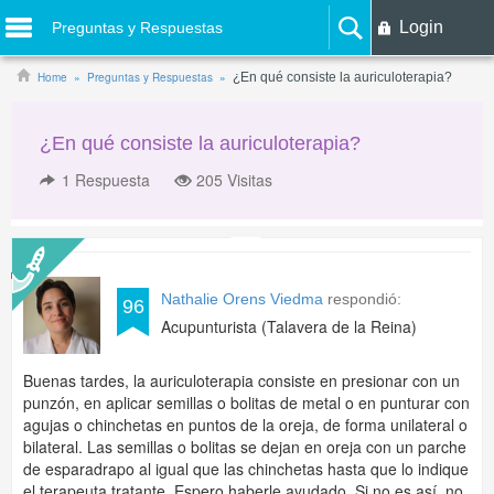
Login
Preguntas y Respuestas
Home
Preguntas y Respuestas
¿En qué consiste la auriculoterapia?
¿En qué consiste la auriculoterapia?
1
Respuesta
205 Visitas
Nathalie Orens Viedma
respondió:
96
Acupunturista (Talavera de la Reina)
Buenas tardes, la auriculoterapia consiste en presionar con un
punzón, en aplicar semillas o bolitas de metal o en punturar con
agujas o chinchetas en puntos de la oreja, de forma unilateral o
bilateral. Las semillas o bolitas se dejan en oreja con un parche
de esparadrapo al igual que las chinchetas hasta que lo indique
el terapeuta tratante. Espero haberle ayudado. Si no es así, no