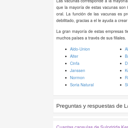
Las vacunas corresponde a la mayoría 
que la mayoría de estas vacunas son 
oral. La función de las vacunas es p
debilitado, gracias a el le ayuda a crea
La gran mayoría de estas empresas tie
muchos países a través de sus filiales.
Aldo-Union
A
Alter
B
Cinfa
D
Janssen
K
Normon
R
Soria Natural
S
Preguntas y respuestas de
L
Cuantas capsulas de Sulpririda Ke