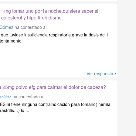
1mg tomar uno por la noche.quisiera saber si
olesterol y hipertirohidismo.
a Gómez
ha contestado a:
que tuviese insuficiencia respiratoria grave la dosis de 1
Atentamente
Ver respuesta
 25mg polvo efg para calmar el dolor de cabeza?
nzález
ha contestado a:
NES,ni tiene ninguna contraindicación para tomarlo( hernia
stritis…) lo ...