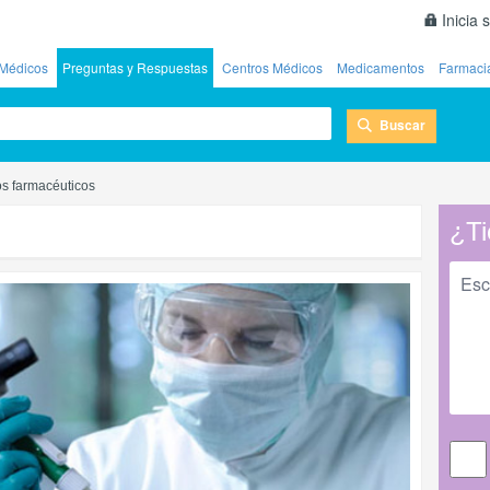
Inicia 
Médicos
Preguntas y Respuestas
Centros Médicos
Medicamentos
Farmaci
Buscar
os farmacéuticos
¿Ti