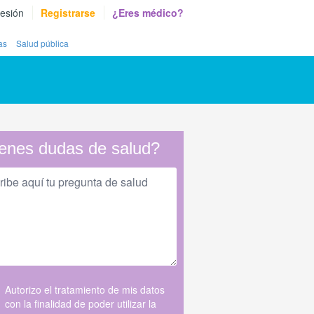
sesión
Registrarse
¿Eres médico?
as
Salud pública
enes dudas de salud?
Autorizo el tratamiento de mis datos
con la finalidad de poder utilizar la