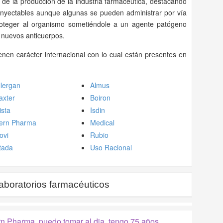
de la producción de la industria farmacéutica, destacando
inyectables aunque algunas se pueden administrar por vía
roteger al organismo sometiéndole a un agente patógeno
r nuevos anticuerpos.
nen carácter internacional con lo cual están presentes en
llergan
Almus
axter
Boiron
ista
Isdin
ern Pharma
Medical
ovi
Rubio
tada
Uso Racional
aboratorios farmacéuticos
rn Pharma, puedo tomar al dia, tengo 75 años