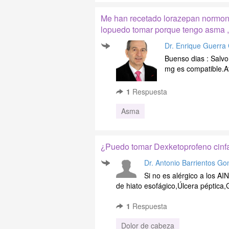
Me han recetado lorazepan normon 
lopuedo tomar porque tengo asma , c
Dr. Enrique Guerr
Buenso dias : Salvo 
mg es compatible.
1
Respuesta
Asma
¿Puedo tomar Dexketoprofeno cinfa
Dr. Antonio Barrientos Go
Si no es alérgico a los AI
de hiato esofágico,Úlcera péptica,Ga
1
Respuesta
Dolor de cabeza