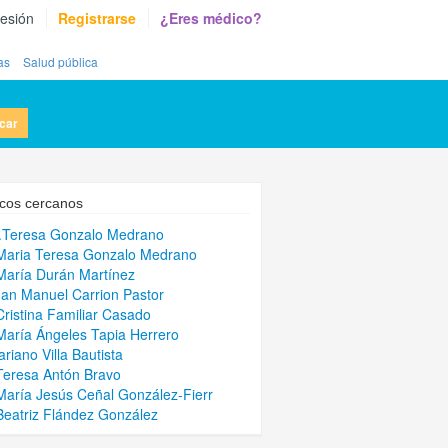
sesión
Registrarse
¿Eres médico?
as
Salud pública
car
cos cercanos
.Teresa Gonzalo Medrano
Maria Teresa Gonzalo Medrano
María Durán Martínez
uan Manuel Carrion Pastor
Cristina Familiar Casado
María Ángeles Tapia Herrero
ariano Villa Bautista
Teresa Antón Bravo
María Jesús Ceñal González-Fierr
Beatriz Flández González