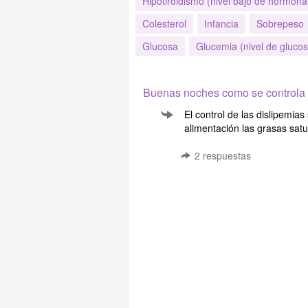
Hipotiroidismo (nivel bajo de hormonas
Colesterol
Infancia
Sobrepeso
Glucosa
Glucemia (nivel de gluco
Buenas noches como se controla l
El control de las dislipemia
alimentación las grasas satur
2
respuestas