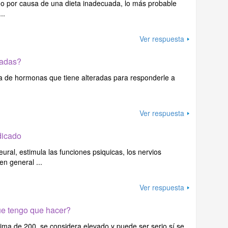
o por causa de una dieta inadecuada, lo más probable
..
Ver respuesta
radas?
nea de hormonas que tiene alteradas para responderle a
Ver respuesta
dicado
eural, estimula las funciones psiquicas, los nervios
en general ...
Ver respuesta
que tengo que hacer?
cima de 200, se considera elevado y puede ser serio sí se