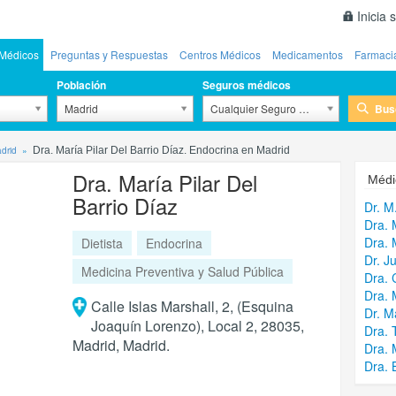
Inicia 
Médicos
Preguntas y Respuestas
Centros Médicos
Medicamentos
Farmaci
Población
Seguros médicos
Bus
Madrid
Cualquier Seguro Médico
drid
Dra. María Pilar Del Barrio Díaz. Endocrina en Madrid
Dra. María Pilar Del
Médi
Barrio Díaz
Dr. M
Dra. 
Dra. 
Dietista
Endocrina
Dr. J
Medicina Preventiva y Salud Pública
Dra. 
Dra. 
Calle Islas Marshall, 2, (Esquina
Dr. M
Joaquín Lorenzo), Local 2, 28035,
Dra. 
Madrid, Madrid.
Dra. 
Dra. 