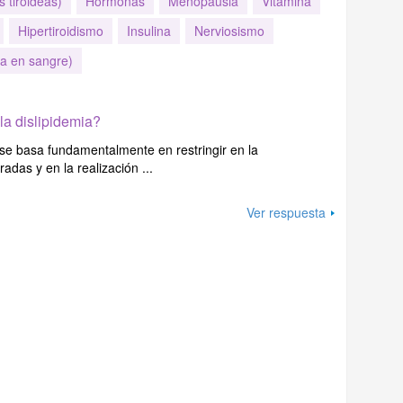
 tiroideas)
Hormonas
Menopausia
Vitamina
Hipertiroidismo
Insulina
Nerviosismo
sa en sangre)
a dislipidemia?
s se basa fundamentalmente en restringir en la
adas y en la realización ...
Ver respuesta