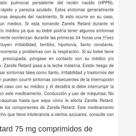
sión pulmonar persistente del recién nacido (HPPN),
 rápido y parezca azulado. Estos síntomas generalmente
ras después del nacimiento. Si esto ocurre en su caso,
un médico. Si está tomando Zarelis Retard durante el
y/o médico ya que su bebé podría tener algunos síntomas
mente comienzan durante las primeras 24 horas una vez
yen irritabilidad, temblor, hipotonía, llanto constante,
incorrecta y problemas con la respiración. Si su bebé tiene
á preocupada, póngase en contacto con su médico y/o
 Zarelis Retard pasa a la leche materna. Existe riesgo de
r síntomas tales como llanto, irritabilidad y trastornos del
n pueden ocurrir síntomas consecuentes de la interrupción
 el caso con su médico y él decidirá si debe interrumpir la
o con este medicamento. Conducción y uso de máquinas: No
áquinas hasta que sepa cómo le afecta Zarelis Retard.
de los componentes de Zarelis Retard: Este medicamento
cho que tiene intolerancia a ciertos azúcares, consulte con
etard 75 mg comprimidos de