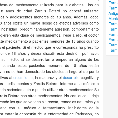
Farma
dosis del medicamento utilizado para la diabetes. Uso en
Farma
8 años de edad Zarelis Retard no deberá utilizarse
Antig
iños y adolescentes menores de 18 años. Además, debe
Mont
8 años existe un mayor riesgo de efectos adversos como
Farma
o y hostilidad (predominantemente agresión, comportamiento
Farm
Farm
ingieren esta clase de medicamentos. Pese a ello, el doctor
Farma
este medicamento a pacientes menores de 18 años cuando
Farma
el paciente. Si el médico que le corresponda ha prescrito
Farma
 de 18 años y desea discutir esta decisión, por favor,
 su médico si se desarrollan o empeoran alguno de los
e, cuando estos pacientes menores de 18 años están
ía no se han demostrado los efectos a largo plazo por lo
ativos al
crecimiento
, la madurez y el
desarrollo
cognitivo y
os medicamentos y Zarelis Retard: Informe a su médico o
lizado recientemente o puede utilizar otros medicamentos Su
relis Retard con otros medicamentos. No comience ni deje
endo los que se venden sin receta, remedios naturales y a
rlo con su médico o farmacéutico. Inhibidores de la
ra tratar la depresión de la enfermedad de Parkinson, no