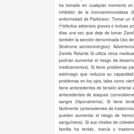
ha tomado en cualquier momento en 
inhibidor de la monoaminooxidasa (I
enfermedad de Parkinson. Tomar un IM
efectos adversos graves o incluso po
días una vez que deje de tomar Zareli
también la sección denominada Uso de 
Sindrome serotoninérgico). Adverten
Zarelis Retards Si utiliza otros med
podrían aumentar el riesgo de desarrol
medicamentos). Si tiene problemas para
estómago que reduzca su capacidad 
problemas en los ojos, tales como cier
tiene antecedentes de tensión arterial 
antecedentes de ataques (convulsione
sangre (hiponatremia). Si tiene ten
fácilmente (antecedentes de trastorno
pueden aumentar el riesgo de hemorra
sanguíneos). Si sus niveles de coleste
familia ha tenido, manía o trastorno