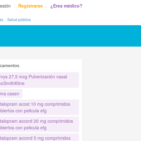
sesión
Registrarse
¿Eres médico?
as
Salud pública
camentos
mys 27,5 mcg Pulverización nasal
xoSmithKline
ma casen
italopram acost 10 mg comprimidos
biertos con pelicula efg
italopram accord 20 mg comprimidos
biertos con pelicula efg
italopram accord 5 mg comprimidos