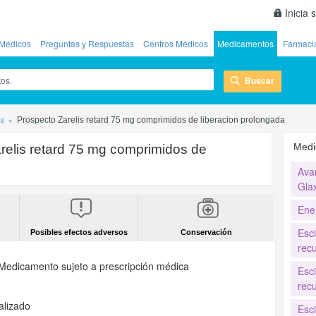
Inicia 
Médicos
Preguntas y Respuestas
Centros Médicos
Medicamentos
Farmaci
Buscar
os
Prospecto Zarelis retard 75 mg comprimidos de liberacion prolongada
Medi
relis retard 75 mg comprimidos de
Ava
Gla
Ene
Esc
Posibles efectos adversos
Conservación
recu
Medicamento sujeto a prescripción médica
Esc
recu
alizado
Esc