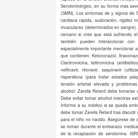
Serotoninérgico, en su forma mas sev
(SMN). Los síntomas de y signos de S
cardiaca rápida, sudoración, rigidez 
musculares (determinados en sangre).
cercano si cree que está sufriendo e
también pueden interaccionar con
especialmente importante mencionar a
que contienen: Ketoconazol, Itraconaz
Claritromicina, telitromicina (antibióti
nelfinavir, ritonavir, saquinavir (uti
risperidona (para tratar estados psiq
tensión arterial elevada y problemas
alcohol: Zarelis Retard debe tomarse 
Debe evitar tomar alcohol mientras est
Informe a su médico si se queda emb
debe tomar Zarelis Retard tras discutir 
para el niño no nacido. Asegúrese de
se toman durante el embarazo medicam
de la recaptación de serotonina: IS