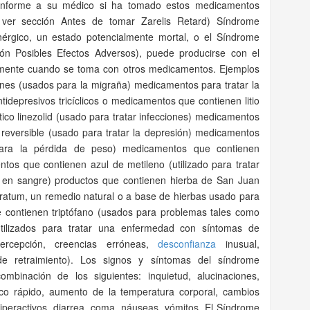
. Informe a su médico si ha tomado estos medicamentos
 ver sección Antes de tomar Zarelis Retard) Síndrome
inérgico, un estado potencialmente mortal, o el Síndrome
ón Posibles Efectos Adversos), puede producirse con el
larmente cuando se toma con otros medicamentos. Ejemplos
anes (usados para la migraña) medicamentos para tratar la
tidepresivos tricíclicos o medicamentos que contienen litio
ico linezolid (usado para tratar infecciones) medicamentos
eversible (usado para tratar la depresión) medicamentos
para la pérdida de peso) medicamentos que contienen
s que contienen azul de metileno (utilizado para tratar
 en sangre) productos que contienen hierba de San Juan
atum, un remedio natural o a base de hierbas usado para
ue contienen triptófano (usados para problemas tales como
(utilizados para tratar una enfermedad con síntomas de
percepción, creencias erróneas,
desconfianza
inusual,
e retraimiento). Los signos y síntomas del síndrome
ombinación de los siguientes: inquietud, alucinaciones,
iaco rápido, aumento de la temperatura corporal, cambios
s hiperactivos, diarrea, coma, náuseas, vómitos. El Síndrome