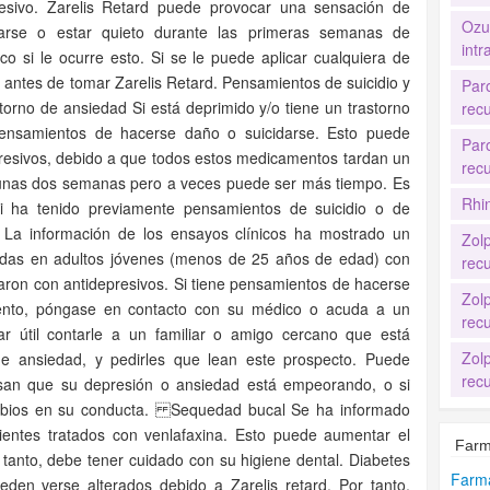
esivo. Zarelis Retard puede provocar una sensación de
Ozu
ntarse o estar quieto durante las primeras semanas de
intr
o si le ocurre esto. Si se le puede aplicar cualquiera de
o antes de tomar Zarelis Retard. Pensamientos de suicidio y
Par
orno de ansiedad Si está deprimido y/o tiene un trastorno
recu
ensamientos de hacerse daño o suicidarse. Esto puede
Par
resivos, debido a que todos estos medicamentos tardan un
recu
unas dos semanas pero a veces puede ser más tiempo. Es
Rhi
i ha tenido previamente pensamientos de suicidio o de
 La información de los ensayos clínicos ha mostrado un
Zol
idas en adultos jóvenes (menos de 25 años de edad) con
recu
aron con antidepresivos. Si tiene pensamientos de hacerse
Zol
ento, póngase en contacto con su médico o acuda a un
recu
ar útil contarle a un familiar o amigo cercano que está
Zol
de ansiedad, y pedirles que lean este prospecto. Puede
recu
nsan que su depresión o ansiedad está empeorando, o si
mbios en su conducta. Sequedad bucal Se ha informado
ntes tratados con venlafaxina. Esto puede aumentar el
Farm
r tanto, debe tener cuidado con su higiene dental. Diabetes
Farma
den verse alterados debido a Zarelis retard. Por tanto,