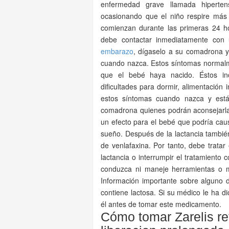
enfermedad grave llamada hiperten
ocasionando que el niño respire más
comienzan durante las primeras 24 ho
debe contactar inmediatamente con 
embarazo
, dígaselo a su comadrona 
cuando nazca. Estos síntomas normal
que el bebé haya nacido. Éstos inclu
dificultades para dormir, alimentación 
estos síntomas cuando nazca y est
comadrona quienes podrán aconsejarla.
un efecto para el bebé que podría causa
sueño. Después de la lactancia tambié
de venlafaxina. Por tanto, debe tratar
lactancia o interrumpir el tratamient
conduzca ni maneje herramientas o m
Información importante sobre alguno 
contiene lactosa. Si su médico le ha di
él antes de tomar este medicamento.
Cómo tomar Zarelis r