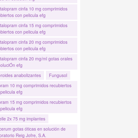
italopram cinfa 10 mg comprimidos
biertos con pelicula efg
italopram cinfa 15 mg comprimidos
biertos con pelicula efg
italopram cinfa 20 mg comprimidos
biertos con pelicula efg
italopram cinfa 20 mg/ml gotas orales
soluciÓn efg
eroides anabolizantes
Fungusol
pram 10 mg comprimidos recubiertos
pelicula efg
pram 15 mg comprimidos recubiertos
pelicula efg
elle 2x 75 mg implantes
cerum gotas óticas en solución de
ratorio Reig Jofre, S.A.