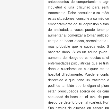
antecedentes de comportamiento agr
inquietud o una dificultad para se
tratamiento. Debe consultar a su médic
estas situaciones, consulte a su médic
empeoramiento de su depresión o trast
de ansiedad, a veces puede tener p
aumentar al comenzar a tomar antidep
tiempo en hacer efecto, normalmente 
más probable que le suceda esto: S
hacerse daño. Si es un adulto joven.
aumento del riesgo de conductas suic
enfermedades psiquiátricas que se trat
daño o suicidarse en cualquier mom
hospital directamente. Puede encontr
deprimido o que tiene un trastorno 
pedirles también que le digan si pie
están preocupados acerca de los ca
sequedad de boca en el 10% de pacie
riesgo de deterioro dental (caries). Po
Sus niveles de glucosa en sangre pue