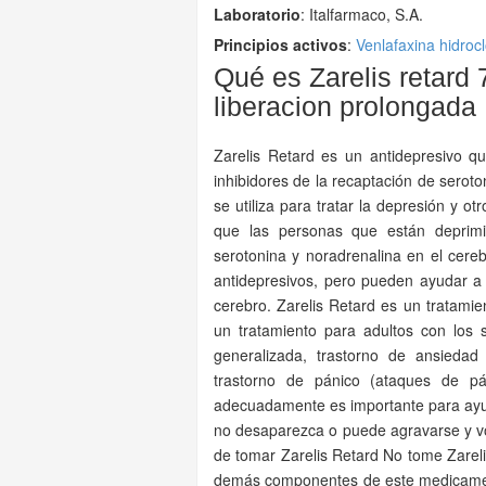
Laboratorio
:
Italfarmaco, S.A.
Principios activos
:
Venlafaxina hidroc
Qué es Zarelis retard
liberacion prolongada
Zarelis Retard es un antidepresivo
inhibidores de la recaptación de serot
se utiliza para tratar la depresión y o
que las personas que están deprimi
serotonina y noradrenalina en el cer
antidepresivos, pero pueden ayudar a 
cerebro. Zarelis Retard es un tratamie
un tratamiento para adultos con los 
generalizada, trastorno de ansiedad 
trastorno de pánico (ataques de pá
adecuadamente es importante para ayuda
no desaparezca o puede agravarse y vol
de tomar Zarelis Retard No tome Zarelis
demás componentes de este medicament