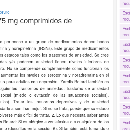
recu
loruro
Esc
recu
 75 mg comprimidos de
Esc
recu
 que pertenece a un grupo de medicamentos denominados
Esc
onina y norepinefrina (IRSNs). Este grupo de medicamentos
recu
tros estados tales como los trastornos de ansiedad. Se cree
Esc
das y/o padecen ansiedad tienen niveles inferiores de
recu
ebro. No se comprende completamente cómo funcionan los
aumentar los niveles de serotonina y noradrenalina en el
Esc
nto para adultos con depresión. Zarelis Retard también es
recu
siguientes trastornos de ansiedad: trastorno de ansiedad
Esc
social (miedo o evitación de las situaciones sociales),
recu
nico). Tratar los trastornos depresivos y de ansiedad
Esc
rle a sentirse mejor. Si no se trata, puede que su estado
recu
verse más difícil de tratar. 2. Lo que necesita saber antes
 Retard: Si es alérgico a venlafaxina o a cualquiera de los
Esc
o (descritos en la sección 6). Si también está tomando o
oral