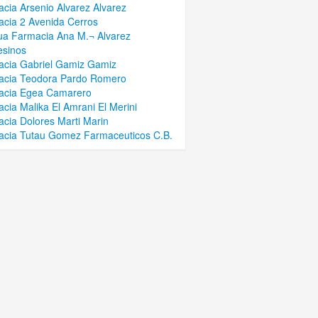
cia Arsenio Alvarez Alvarez
cia 2 Avenida Cerros
ua Farmacia Ana M.¬ Alvarez
esinos
cia Gabriel Gamiz Gamiz
acia Teodora Pardo Romero
acia Egea Camarero
cia Malika El Amrani El Merini
cia Dolores Marti Marin
cia Tutau Gomez Farmaceuticos C.B.