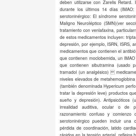
deben utilizarse con Zarelis Retard
durante los últimos 14 días (IMAO:
serotoninérgico: El síndrome seroton
Maligno Neuroléptico (SMN)(ver secci
tratamiento con venlafaxina, particu
de estos medicamentos incluyen: tript
depresión, por ejemplo, ISRN, ISRS, an
medicamentos que contienen el antibiót
que contienen moclobemida, un IMAO r
que contienen sibutramina (usado 
tramadol (un analgésico) medicamento
niveles elevados de metahemoglobina
(también denominada Hypericum perfor
tratar la depresión leve) productos q
sueño y depresión). Antipsicóticos 
irrealidad auditiva, ocular o de 
razonamiento confuso y comienzo d
serotoninérgico pueden incluir una c
pérdida de coordinación, latido card
rápidos en la tensión arterial, reflejo