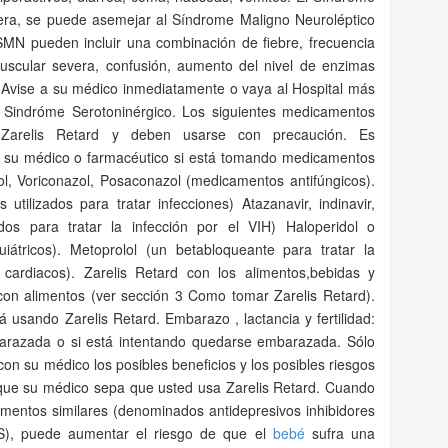
era, se puede asemejar al Síndrome Maligno Neuroléptico
MN pueden incluir una combinación de fiebre, frecuencia
muscular severa, confusión, aumento del nivel de enzimas
 Avise a su médico inmediatamente o vaya al Hospital más
l Sindróme Serotoninérgico. Los siguientes medicamentos
 Zarelis Retard y deben usarse con precaución. Es
 su médico o farmacéutico si está tomando medicamentos
ol, Voriconazol, Posaconazol (medicamentos antifúngicos).
cos utilizados para tratar infecciones) Atazanavir, indinavir,
lizados para tratar la infección por el VIH) Haloperidol o
uiátricos). Metoprolol (un betabloqueante para tratar la
 cardiacos). Zarelis Retard con los alimentos,bebidas y
con alimentos (ver sección 3 Como tomar Zarelis Retard).
á usando Zarelis Retard. Embarazo , lactancia y fertilidad:
arazada o si está intentando quedarse embarazada. Sólo
con su médico los posibles beneficios y los posibles riesgos
 que su médico sepa que usted usa Zarelis Retard. Cuando
entos similares (denominados antidepresivos inhibidores
RS), puede aumentar el riesgo de que el
bebé
sufra una