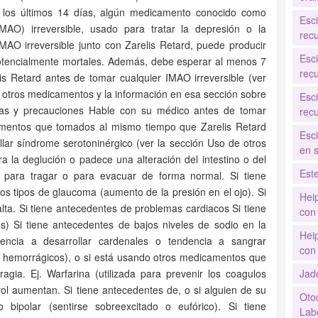
los últimos 14 días, algún medicamento conocido como
Esc
MAO) irreversible, usado para tratar la depresión o la
recu
AO irreversible junto con Zarelis Retard, puede producir
Esc
tencialmente mortales. Además, debe esperar al menos 7
recu
s Retard antes de tomar cualquier IMAO irreversible (ver
otros medicamentos y la información en esa sección sobre
Esc
cias y precauciones Hable con su médico antes de tomar
recu
icamentos que tomados al mismo tiempo que Zarelis Retard
Esc
lar síndrome serotoninérgico (ver la sección Uso de otros
en 
 la deglución o padece una alteración del intestino o del
Est
para tragar o para evacuar de forma normal. Si tiene
tos tipos de glaucoma (aumento de la presión en el ojo). Si
Hei
alta. Si tiene antecedentes de problemas cardiacos Si tiene
con 
s) Si tiene antecedentes de bajos niveles de sodio en la
Hei
dencia a desarrollar cardenales o tendencia a sangrar
con 
s hemorrágicos), o si está usando otros medicamentos que
gia. Ej. Warfarina (utilizada para prevenir los coagulos
Jad
rol aumentan. Si tiene antecedentes de, o si alguien de su
Oto
 bipolar (sentirse sobreexcitado o eufórico). Si tiene
Labo