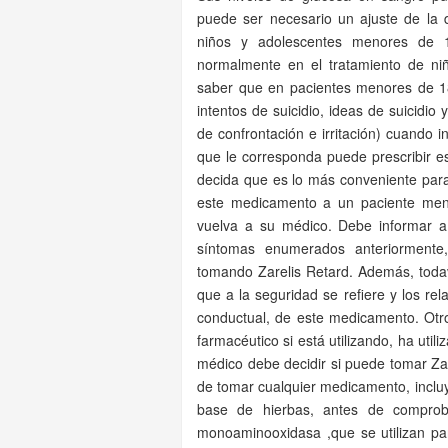
puede ser necesario un ajuste de la 
niños y adolescentes menores de 1
normalmente en el tratamiento de n
saber que en pacientes menores de 1
intentos de suicidio, ideas de suicidi
de confrontación e irritación) cuando 
que le corresponda puede prescribir 
decida que es lo más conveniente para 
este medicamento a un paciente menor
vuelva a su médico. Debe informar a
síntomas enumerados anteriorment
tomando Zarelis Retard. Además, todav
que a la seguridad se refiere y los rel
conductual, de este medicamento. Otr
farmacéutico si está utilizando, ha uti
médico debe decidir si puede tomar Za
de tomar cualquier medicamento, incluy
base de hierbas, antes de comproba
monoaminooxidasa ,que se utilizan pa