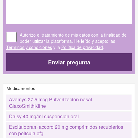
Autorizo el tratamiento de mis datos con la finalidad de
poder utilizar la plataforma. He leído y acepto las
Términos y condiciones
y la
Política de privacidad
.
Enviar pregunta
Medicamentos
Avamys 27,5 mcg Pulverización nasal
GlaxoSmithKline
Dalsy 40 mg/ml suspension oral
Escitalopram accord 20 mg comprimidos recubiertos
con pelicula efg