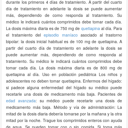
durante los primeros 4 días de tratamiento. A partir del cuarto
día de tratamiento en adelante la dosis se puede aumentar
más, dependiendo de como responda al tratamiento. Su
médico le indicará cuántos comprimidos debe tomar cada día.
La dosis máxima diaria es de 750 mg de
quetiapina
al día. Para
el tratamiento del
episodio maníaco
asociado al trastorno
bipolar: la dosis inicial habitual es de 100 mg de quetiapina. A
partir del cuarto día de tratamiento en adelante la dosis se
puede aumentar más, dependiendo de como responda al
tratamiento. Su médico le indicará cuántos comprimidos debe
tomar cada día. La dosis máxima diaria es de 800 mg de
quetiapina al día. Uso en población pediátrica Los niños y
adolescentes no deben tomar quetiapina. Enfermos del hígado:
si padece alguna enfermedad del hígado su médico puede
recetarle una dosis de medicamento más baja. Pacientes de
edad avanzada
: su médico puede recetarle una dosis de
medicamento más baja. Método y vía de administración: La
mitad de la dosis diaria debería tomarse por la mañana y la otra
mitad por la noche. Trague los comprimidos enteros con ayuda
de agua. Se pueden tomar con o sin comida. Si toma más