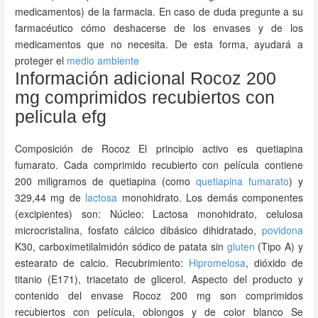
medicamentos) de la farmacia. En caso de duda pregunte a su
farmacéutico cómo deshacerse de los envases y de los
medicamentos que no necesita. De esta forma, ayudará a
proteger el
medio ambiente
Información adicional Rocoz 200
mg comprimidos recubiertos con
pelicula efg
Composición de Rocoz El principio activo es quetiapina
fumarato. Cada comprimido recubierto con película contiene
200 miligramos de quetiapina (como
quetiapina fumarato
) y
329,44 mg de
lactosa
monohidrato. Los demás componentes
(excipientes) son: Núcleo: Lactosa monohidrato, celulosa
microcristalina, fosfato cálcico dibásico dihidratado,
povidona
K30, carboximetilalmidón sódico de patata sin
gluten
(Tipo A) y
estearato de calcio. Recubrimiento:
Hipromelosa
, dióxido de
titanio (E171), triacetato de glicerol. Aspecto del producto y
contenido del envase Rocoz 200 mg son comprimidos
recubiertos con película, oblongos y de color blanco Se