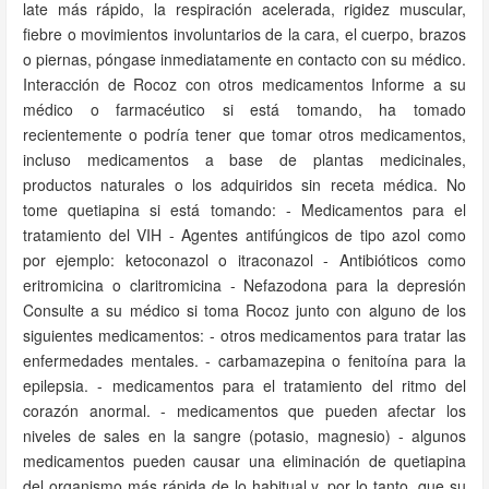
late más rápido, la respiración acelerada, rigidez muscular,
fiebre o movimientos involuntarios de la cara, el cuerpo, brazos
o piernas, póngase inmediatamente en contacto con su médico.
Interacción de Rocoz con otros medicamentos Informe a su
médico o farmacéutico si está tomando, ha tomado
recientemente o podría tener que tomar otros medicamentos,
incluso medicamentos a base de plantas medicinales,
productos naturales o los adquiridos sin receta médica. No
tome quetiapina si está tomando: - Medicamentos para el
tratamiento del VIH - Agentes antifúngicos de tipo azol como
por ejemplo: ketoconazol o itraconazol - Antibióticos como
eritromicina o claritromicina - Nefazodona para la depresión
Consulte a su médico si toma Rocoz junto con alguno de los
siguientes medicamentos: - otros medicamentos para tratar las
enfermedades mentales. - carbamazepina o fenitoína para la
epilepsia. - medicamentos para el tratamiento del ritmo del
corazón anormal. - medicamentos que pueden afectar los
niveles de sales en la sangre (potasio, magnesio) - algunos
medicamentos pueden causar una eliminación de quetiapina
del organismo más rápida de lo habitual y, por lo tanto, que su