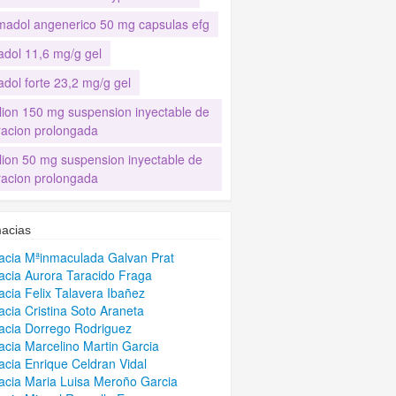
madol angenerico 50 mg capsulas efg
adol 11,6 mg/g gel
adol forte 23,2 mg/g gel
lion 150 mg suspension inyectable de
eracion prolongada
lion 50 mg suspension inyectable de
eracion prolongada
acias
cia Mªinmaculada Galvan Prat
cia Aurora Taracido Fraga
cia Felix Talavera Ibañez
cia Cristina Soto Araneta
cia Dorrego Rodriguez
cia Marcelino Martin Garcia
cia Enrique Celdran Vidal
cia Maria Luisa Meroño Garcia