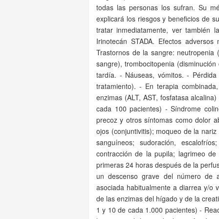
todas las personas los sufran. Su mé
explicará los riesgos y beneficios de 
tratar inmediatamente, ver también l
Irinotecán STADA. Efectos adversos
Trastornos de la sangre: neutropenia 
sangre), trombocitopenia (disminució
tardía. - Náuseas, vómitos. - Pérdida 
tratamiento). - En terapia combinada
enzimas (ALT, AST, fosfatasa alcalina) 
cada 100 pacientes) - Síndrome colin
precoz y otros síntomas como dolor ab
ojos (conjuntivitis); moqueo de la nariz
sanguíneos; sudoración, escalofríos
contracción de la pupila; lagrimeo de
primeras 24 horas después de la perfusi
un descenso grave del número de a
asociada habitualmente a diarrea y/o v
de las enzimas del hígado y de la creat
1 y 10 de cada 1.000 pacientes) - Reac