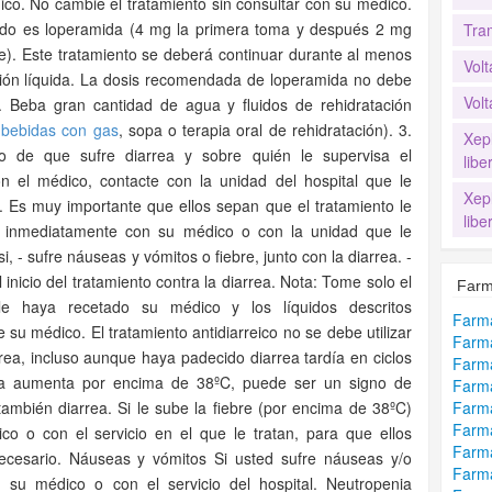
co. No cambie el tratamiento sin consultar con su médico.
dado es loperamida (4 mg la primera toma y después 2 mg
Tra
e). Este tratamiento se deberá continuar durante al menos
Volt
ción líquida. La dosis recomendada de loperamida no debe
Volt
 Beba gran cantidad de agua y fluidos de rehidratación
,
bebidas con gas
, sopa o terapia oral de rehidratación). 3.
Xep
 de que sufre diarrea y sobre quién le supervisa el
lib
on el médico, contacte con la unidad del hospital que le
Xep
n. Es muy importante que ellos sepan que el tratamiento le
lib
r inmediatamente con su médico o con la unidad que le
i, - sufre náuseas y vómitos o fiebre, junto con la diarrea. -
inicio del tratamiento contra la diarrea. Nota: Tome solo el
Farm
e haya recetado su médico y los líquidos descritos
Farma
 su médico. El tratamiento antidiarreico no se debe utilizar
Farma
rrea, incluso aunque haya padecido diarrea tardía en ciclos
Farma
ra aumenta por encima de 38ºC, puede ser un signo de
Farma
también diarrea. Si le sube la fiebre (por encima de 38ºC)
Farma
Farma
o o con el servicio en el que le tratan, para que ellos
Farma
necesario. Náuseas y vómitos Si usted sufre náuseas y/o
Farma
 su médico o con el servicio del hospital. Neutropenia