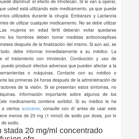
uede disminuir el efecto de irinotecán. Si le van a operar,
que usted está utilizando este medicamento, ya que puede
ntos utilizados durante la cirugía. Embarazo y Lactancia
tes de utilizar cualquier medicamento. No se debe utilizar
Las mujeres en edad fértil deberán evitar quedarse
mo los hombres deben tomar medidas anticonceptivas
 meses después de la finalización del mismo. Si aún así, se
iodo, debe informar inmediatamente a su médico. La
te el tratamiento con irinotecán. Conducción y uso de
 puede producir efectos adversos que pueden afectar a la
herramientas o máquinas. Contacte con su médico o
ante las primeras 24 horas después de la administración de
raciones de la visión. Si se presentan estos síntomas, no
quinas. Información importante sobre algunos de los
ste medicamento contiene sorbitol. Si su médico le ha
a a ciertos
azúcares
, consulte con él antes de usar este
ene menos de 23 mg (1 mmol) de sodio por dosis, por lo
 de sodio.
n stada 20 mg/ml concentrado
fusion efg