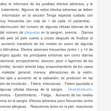
dico le informará de los posibles efectos adversos, y le
su tratamiento. Algunos de estos efectos adversos se deben
a información en la sección Tenga especial cuidado con
 muy frecuentes (en más de 1 de cada 10 pacientes) -
(disminución del número de algunas células blancas de la
n del número de
plaquetas
en la sangre), anemia. - Diarrea
del pelo (el pelo vuelve a crecer después de finalizar el
, aumento transitorio de los niveles en suero de algunas
o bilirrubina. Efectos adversos frecuentes (entre 1 y 10 de
érgico agudo: los principales síntomas son como diarrea
dominal; enrojecimiento, escozor, picor o lagrimeo de los
 (rinitis); tensión arterial baja; ensanchamiento de los vasos
; malestar general; mareos; alteraciones de la visión,
 los ojos y aumento de la salivación; se producen en las
ón de irinotecán. - Fiebre, infecciones. - Fiebre asociada a
lgunas células blancas de la sangre. -
Deshidratación
,
ómitos. - Estreñimiento. - Fatiga. - Aumento de los niveles
inina en la sangre. Efectos adversos poco frecuentes (entre
ciones alérgicas. - Reacciones leves en la piel; reacciones