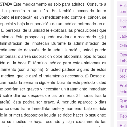
 STADA Este medicamento es solo para adultos. Consulte a
Hei
ha prescrito a un niño. Es también necesario tener
con 
Como el irinotecán es un medicamento contra el cáncer, se
Hei
special y bajo la supervisión de un médico entrenado en el
con 
El personal de la unidad le explicará las precauciones que
Jad
tamiento. Este prospecto puede ayudarle a recordarlo. 1)
inistración de irinotecán Durante la administración de
Orf
ediatamente después de la administración, usted puede
Oto
síntomas: diarrea sudoración dolor abdominal ojos llorosos
Labo
ación en la boca El término médico para estos síntomas es
atamiento (con atropina). Si usted padece alguno de estos
Pri
médico, que le dará el tratamiento necesario. 2) Desde el
pro
ecán hasta la semana siguiente Durante este periodo usted
Prol
e podrían ser graves y necesitar un tratamiento inmediato
jer
ed sufre diarrea después de las primeras 24 horas tras la
Que
 tardía), ésta podría ser grave. A menudo aparece 5 días
de l
ea se debe tratar inmediatamente y mantener bajo estricta
 la primera deposición líquida se debe hacer lo siguiente:
Rep
 que su médico le haya recetado y siga exactamente las
Rhi