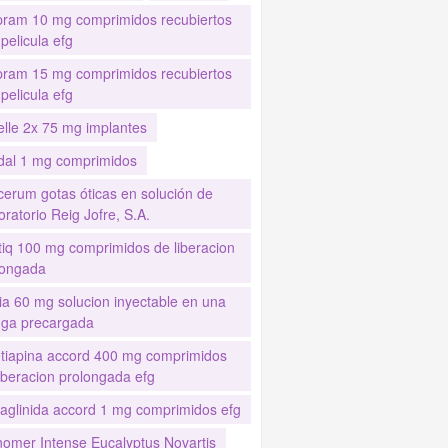
pram 10 mg comprimidos recubiertos
pelicula efg
pram 15 mg comprimidos recubiertos
pelicula efg
elle 2x 75 mg implantes
idal 1 mg comprimidos
cerum gotas óticas en solución de
ratorio Reig Jofre, S.A.
stiq 100 mg comprimidos de liberacion
longada
ia 60 mg solucion inyectable en una
inga precargada
tiapina accord 400 mg comprimidos
iberacion prolongada efg
aglinida accord 1 mg comprimidos efg
nomer Intense Eucalyptus Novartis