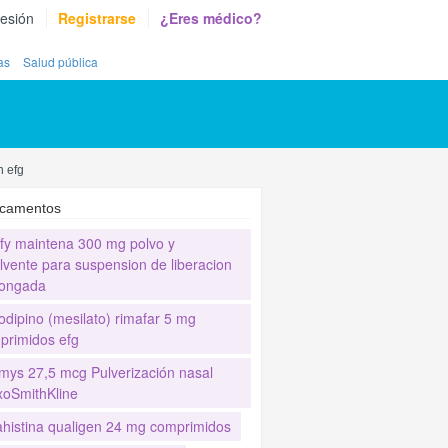
sesión
Registrarse
¿Eres médico?
as
Salud pública
n efg
camentos
ify maintena 300 mg polvo y
lvente para suspension de liberacion
longada
odipino (mesilato) rimafar 5 mg
primidos efg
mys 27,5 mcg Pulverización nasal
xoSmithKline
ahistina qualigen 24 mg comprimidos