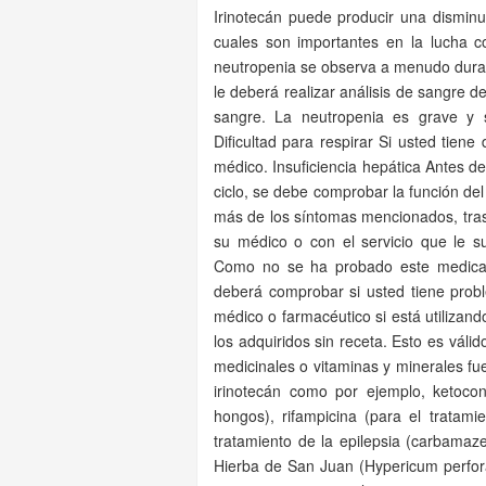
Irinotecán puede producir una disminu
cuales son importantes en la lucha co
neutropenia se observa a menudo durant
le deberá realizar análisis de sangre 
sangre. La neutropenia es grave y s
Dificultad para respirar Si usted tiene
médico. Insuficiencia hepática Antes de
ciclo, se debe comprobar la función del
más de los síntomas mencionados, tras
su médico o con el servicio que le sup
Como no se ha probado este medicam
deberá comprobar si usted tiene prob
médico o farmacéutico si está utilizan
los adquiridos sin receta. Esto es vál
medicinales o vitaminas y minerales fu
irinotecán como por ejemplo, ketocon
hongos), rifampicina (para el tratam
tratamiento de la epilepsia (carbamaze
Hierba de San Juan (Hypericum perfora