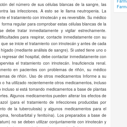
Farma
ción del número de sus células blancas de la sangre, las
Farma
ntra las infecciones. A esto se le llama neutropenia. La
e el tratamiento con irinotecán y es reversible. Su médico
de forma regular para comprobar estas células blancas de la
e debe tratar inmediatamente y vigilar estrechamente.
 dificultades para respirar, contacte inmediatamente con su
 que se inicie el tratamiento con irinotecán y antes de cada
 hígado (mediante análisis de sangre). Si usted tiene uno o
 regresar del hospital, debe contactar inmediatamente con
ervisa el tratamiento con irinotecán. Insuficiencia renal.
ento en pacientes con problemas de riñón, su médico
lemas de riñón. Uso de otros medicamentos Informe a su
do o ha utilizado recientemente otros medicamentos, incluso
ido incluso si está tomando medicamentos a base de plantas
ertes. Algunos medicamentos pueden alterar los efectos de
azol (para el tratamiento de infecciones producidas por
iento de la tuberculosis) y algunos medicamentos para el
pina, fenobarbital y fenitoína). Los preparados a base de
tum) no se deben utilizar conjuntamente con irinotecán y