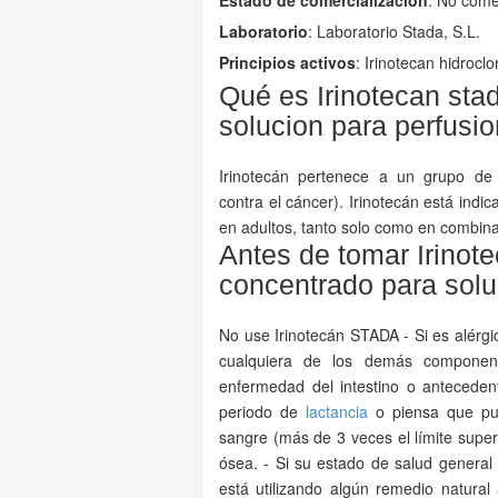
Estado de comercialización
: No come
Laboratorio
:
Laboratorio Stada, S.L.
Principios activos
: Irinotecan hidroclo
Qué es Irinotecan sta
solucion para perfusio
Irinotecán pertenece a un grupo d
contra el cáncer). Irinotecán está indi
en adultos, tanto solo como en combin
Antes de tomar Irinot
concentrado para solu
No use Irinotecán STADA - Si es alérgico
cualquiera de los demás component
enfermedad del intestino o antecede
periodo de
lactancia
o piensa que pued
sangre (más de 3 veces el límite superi
ósea. - Si su estado de salud general 
está utilizando algún remedio natura