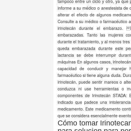
tampoco entre un ciclo y otro, ya que p
informe a su médico o anestesista de 
alterar el efecto de algunos medicame
Consulte a su médico o farmacéutico an
irinotecán durante el embarazo. 
embarazadas. Tanto las mujeres co
durante el tratamiento, y al menos tres
queda embarazada durante este per
lactancia se debe interrumpir duran
máquinas En algunos casos, irinotecán
capacidad de conducir y manejar 
farmacéutico si tiene alguna duda. Dur
irinotecán, puede sentir mareos o alte
conduzca ni use herramientas o má
componentes de Irinotecán STADA: E
indicado que padece una intoleranci
medicamento. Este medicamento conti
que se considera esencialmente exento
Cómo tomar Irinoteca
para solucion para per