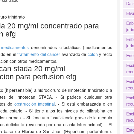
rcializado
Dal
Elv
ruro trihidrato
Enb
da 20 mg/ml concentrado para
jer
n efg
Enb
jer
e
medicamentos
denominados citostáticos (medicamentos
cado en el
tratamiento del cáncer
avanzado de
colon
y recto
Ene
ación con otros medicamentos.
Esc
ecan stada 20 mg/ml
recu
cion para perfusion efg
Esc
recu
 (hipersensible) a hidrocloruro de irinotecán trihidrato o a
es de Irinotecán STADA. - Si padece cualquier otra
Esc
ntes de
obstrucción intestinal
. - Si está embarazada o en
recu
a estarlo. - Si tiene altos los niveles de bilirrubina en
Esc
or normal). - Si tiene una insuficiencia grave de la médula
recu
es deficiente (evaluado por una escala internacional). - Si
Est
l a base de Hierba de San Juan (Hypericum perforatum.).