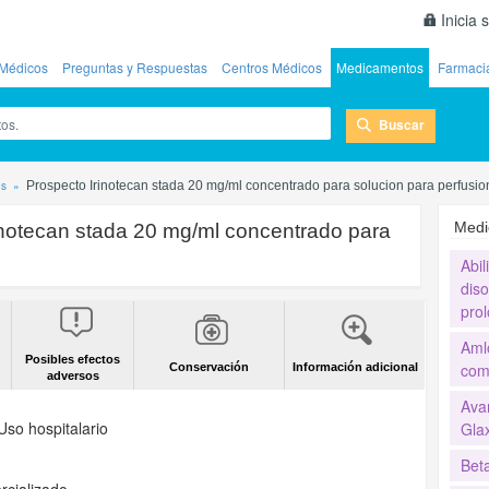
Inicia 
Médicos
Preguntas y Respuestas
Centros Médicos
Medicamentos
Farmaci
Buscar
os
Prospecto Irinotecan stada 20 mg/ml concentrado para solucion para perfusio
Medi
inotecan stada 20 mg/ml concentrado para
Abil
diso
pro
Aml
Posibles efectos
com
Conservación
Información adicional
adversos
Ava
Uso hospitalario
Gla
Bet