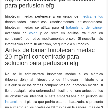
para perfusion efg
Irinotecan medac pertenece a un grupo de
medicamentos
denominados citostáticos (medicamentos anticancerosos).
Irinotecan medac se utiliza para el
tratamiento del cáncer
avanzado de
colon
y de recto en adultos, ya fuere en
combinación con otros medicamentos o solo. Si necesita más
información sobre su afección, pregúntele a su médico.
Antes de tomar Irinotecan medac
20 mg/ml concentrado para
solucion para perfusion efg
No se le administrará Irinotecan medac si es alérgico
(hipersensible) al hidrocloruro de irinotecan trihidrato o a
cualquiera de los demás componentes de Irinotecan medac. si
tiene cualquier otra enfermedad intestinal o tiene antecedentes
de obstrucción intestinal. si está embarazada o en periodo de
lactancia
, o si piensa que podría estar embarazada. si presenta
un aumento en los niveles de bilirrubina en la sangre (más de 3