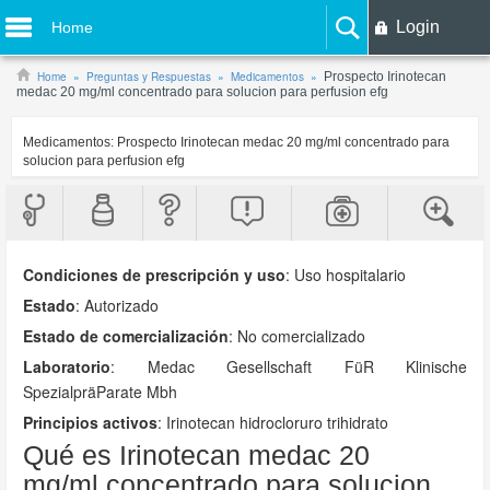
Login
Home
Home
Preguntas y Respuestas
Medicamentos
Prospecto Irinotecan
medac 20 mg/ml concentrado para solucion para perfusion efg
Medicamentos:
Prospecto Irinotecan medac 20 mg/ml concentrado para
solucion para perfusion efg
Condiciones de prescripción y uso
:
Uso hospitalario
Estado
: Autorizado
Estado de comercialización
: No comercializado
Laboratorio
:
Medac Gesellschaft FüR Klinische
SpezialpräParate Mbh
Principios activos
: Irinotecan hidrocloruro trihidrato
Qué es Irinotecan medac 20
mg/ml concentrado para solucion