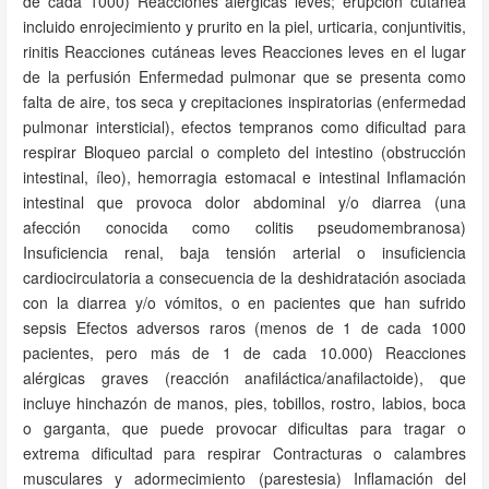
de cada 1000) Reacciones alérgicas leves; erupción cutánea
incluido enrojecimiento y prurito en la piel, urticaria, conjuntivitis,
rinitis Reacciones cutáneas leves Reacciones leves en el lugar
de la perfusión Enfermedad pulmonar que se presenta como
falta de aire, tos seca y crepitaciones inspiratorias (enfermedad
pulmonar intersticial), efectos tempranos como dificultad para
respirar Bloqueo parcial o completo del intestino (obstrucción
intestinal, íleo), hemorragia estomacal e intestinal Inflamación
intestinal que provoca dolor abdominal y/o diarrea (una
afección conocida como colitis pseudomembranosa)
Insuficiencia renal, baja tensión arterial o insuficiencia
cardiocirculatoria a consecuencia de la deshidratación asociada
con la diarrea y/o vómitos, o en pacientes que han sufrido
sepsis Efectos adversos raros (menos de 1 de cada 1000
pacientes, pero más de 1 de cada 10.000) Reacciones
alérgicas graves (reacción anafiláctica/anafilactoide), que
incluye hinchazón de manos, pies, tobillos, rostro, labios, boca
o garganta, que puede provocar dificultas para tragar o
extrema dificultad para respirar Contracturas o calambres
musculares y adormecimiento (parestesia) Inflamación del