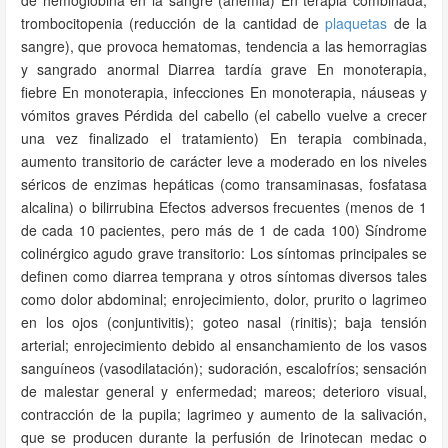
de hemoglobina en la sangre (anemia) En terapia combinada,
trombocitopenia (reducción de la cantidad de
plaquetas
de la
sangre), que provoca hematomas, tendencia a las hemorragias
y sangrado anormal Diarrea tardía grave En monoterapia,
fiebre En monoterapia, infecciones En monoterapia, náuseas y
vómitos graves Pérdida del cabello (el cabello vuelve a crecer
una vez finalizado el tratamiento) En terapia combinada,
aumento transitorio de carácter leve a moderado en los niveles
séricos de enzimas hepáticas (como transaminasas, fosfatasa
alcalina) o bilirrubina Efectos adversos frecuentes (menos de 1
de cada 10 pacientes, pero más de 1 de cada 100) Síndrome
colinérgico agudo grave transitorio: Los síntomas principales se
definen como diarrea temprana y otros síntomas diversos tales
como dolor abdominal; enrojecimiento, dolor, prurito o lagrimeo
en los ojos (conjuntivitis); goteo nasal (rinitis); baja tensión
arterial; enrojecimiento debido al ensanchamiento de los vasos
sanguíneos (vasodilatación); sudoración, escalofríos; sensación
de malestar general y enfermedad; mareos; deterioro visual,
contracción de la pupila; lagrimeo y aumento de la salivación,
que se producen durante la perfusión de Irinotecan medac o