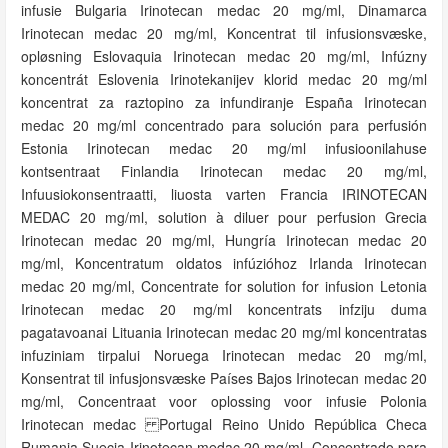
infusie Bulgaria Irinotecan medac 20 mg/ml, Dinamarca
Irinotecan medac 20 mg/ml, Koncentrat til infusionsvæske,
opløsning Eslovaquia Irinotecan medac 20 mg/ml, Infúzny
koncentrát Eslovenia Irinotekanijev klorid medac 20 mg/ml
koncentrat za raztopino za infundiranje España Irinotecan
medac 20 mg/ml concentrado para solución para perfusión
Estonia Irinotecan medac 20 mg/ml infusioonilahuse
kontsentraat Finlandia Irinotecan medac 20 mg/ml,
Infuusiokonsentraatti, liuosta varten Francia IRINOTECAN
MEDAC 20 mg/ml, solution à diluer pour perfusion Grecia
Irinotecan medac 20 mg/ml, Hungría Irinotecan medac 20
mg/ml, Koncentratum oldatos infúzióhoz Irlanda Irinotecan
medac 20 mg/ml, Concentrate for solution for infusion Letonia
Irinotecan medac 20 mg/ml koncentrats infziju duma
pagatavoanai Lituania Irinotecan medac 20 mg/ml koncentratas
infuziniam tirpalui Noruega Irinotecan medac 20 mg/ml,
Konsentrat til infusjonsvæske Países Bajos Irinotecan medac 20
mg/ml, Concentraat voor oplossing voor infusie Polonia
Irinotecan medac Portugal Reino Unido República Checa
Rumania Suecia Irinotecan medac 20 mg/ml, Concentrado para