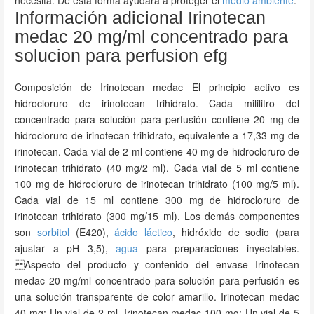
necesita. De esta forma ayudará a proteger el
medio ambiente
.
Información adicional Irinotecan
medac 20 mg/ml concentrado para
solucion para perfusion efg
Composición de Irinotecan medac El principio activo es
hidrocloruro de irinotecan trihidrato. Cada mililitro del
concentrado para solución para perfusión contiene 20 mg de
hidrocloruro de irinotecan trihidrato, equivalente a 17,33 mg de
irinotecan. Cada vial de 2 ml contiene 40 mg de hidrocloruro de
irinotecan trihidrato (40 mg/2 ml). Cada vial de 5 ml contiene
100 mg de hidrocloruro de irinotecan trihidrato (100 mg/5 ml).
Cada vial de 15 ml contiene 300 mg de hidrocloruro de
irinotecan trihidrato (300 mg/15 ml). Los demás componentes
son
sorbitol
(E420),
ácido láctico
, hidróxido de sodio (para
ajustar a pH 3,5),
agua
para preparaciones inyectables.
Aspecto del producto y contenido del envase Irinotecan
medac 20 mg/ml concentrado para solución para perfusión es
una solución transparente de color amarillo. Irinotecan medac
40 mg: Un vial de 2 ml. Irinotecan medac 100 mg: Un vial de 5