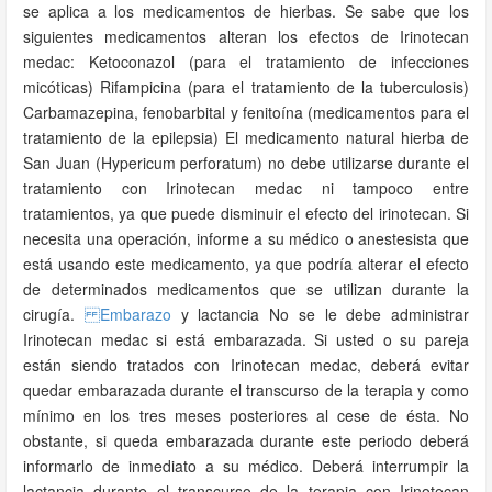
se aplica a los medicamentos de hierbas. Se sabe que los
siguientes medicamentos alteran los efectos de Irinotecan
medac: Ketoconazol (para el tratamiento de infecciones
micóticas) Rifampicina (para el tratamiento de la tuberculosis)
Carbamazepina, fenobarbital y fenitoína (medicamentos para el
tratamiento de la epilepsia) El medicamento natural hierba de
San Juan (Hypericum perforatum) no debe utilizarse durante el
tratamiento con Irinotecan medac ni tampoco entre
tratamientos, ya que puede disminuir el efecto del irinotecan. Si
necesita una operación, informe a su médico o anestesista que
está usando este medicamento, ya que podría alterar el efecto
de determinados medicamentos que se utilizan durante la
cirugía.
Embarazo
y lactancia No se le debe administrar
Irinotecan medac si está embarazada. Si usted o su pareja
están siendo tratados con Irinotecan medac, deberá evitar
quedar embarazada durante el transcurso de la terapia y como
mínimo en los tres meses posteriores al cese de ésta. No
obstante, si queda embarazada durante este periodo deberá
informarlo de inmediato a su médico. Deberá interrumpir la
lactancia durante el transcurso de la terapia con Irinotecan