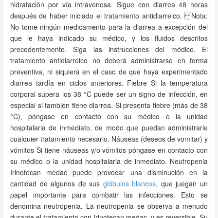
hidratación por vía intravenosa. Sigue con diarrea 48 horas
después de haber iniciado el tratamiento antidiarreico. Nota:
No tome ningún medicamento para la diarrea a excepción del
que le haya indicado su médico, y los fluidos descritos
precedentemente. Siga las instrucciones del médico. El
tratamiento antidiarreico no deberá administrarse en forma
preventiva, ni siquiera en el caso de que haya experimentado
diarrea tardía en ciclos anteriores. Fiebre Si la temperatura
corporal supera los 38 °C puede ser un signo de infección, en
especial si también tiene diarrea. Si presenta fiebre (más de 38
°C), póngase en contacto con su médico o la unidad
hospitalaria de inmediato, de modo que puedan administrarle
cualquier tratamiento necesario. Náuseas (deseos de vomitar) y
vómitos Si tiene náuseas y/o vómitos póngase en contacto con
su médico o la unidad hospitalaria de inmediato. Neutropenia
Irinotecan medac puede provocar una disminución en la
cantidad de algunos de sus
glóbulos blancos
, que juegan un
papel importante para combatir las infecciones. Esto se
denomina neutropenia. La neutropenia se observa a menudo
durante el tratamiento con Irinotecan medac, y es reversible. Su