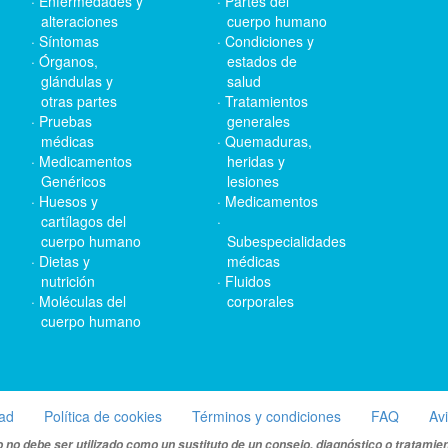
Enfermedades y
Partes del
alteraciones
cuerpo humano
Síntomas
Condiciones y
Órganos,
estados de
glándulas y
salud
otras partes
Tratamientos
Pruebas
generales
médicas
Quemaduras,
Medicamentos
heridas y
Genéricos
lesiones
Huesos y
Medicamentos
cartílagos del
cuerpo humano
Subespecialidades
Dietas y
médicas
nutrición
Fluidos
Moléculas del
corporales
cuerpo humano
dad
Política de cookies
Términos y condiciones
FAQ
Av
 no debe ser utilizado como un sustituto de un consejo, diagnóstico o tratamie