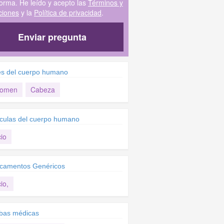
forma. He leído y acepto las
Términos y
ciones
y la
Política de privacidad
.
Enviar pregunta
es del cuerpo humano
domen
Cabeza
culas del cuerpo humano
io
camentos Genéricos
io,
bas médicas