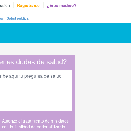
sesión
Registrarse
¿Eres médico?
as
Salud pública
enes dudas de salud?
Autorizo el tratamiento de mis datos
con la finalidad de poder utilizar la