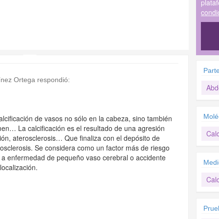
plata
condi
Part
ínez Ortega
respondió:
Ab
Molé
lcificación de vasos no sólo en la cabeza, sino también
en… La calcificación es el resultado de una agresión
Calc
ión, aterosclerosis… Que finaliza con el depósito de
eriosclerosis. Se considera como un factor más de riesgo
r a enfermedad de pequeño vaso cerebral o accidente
Medi
ocalización.
Calc
Prue