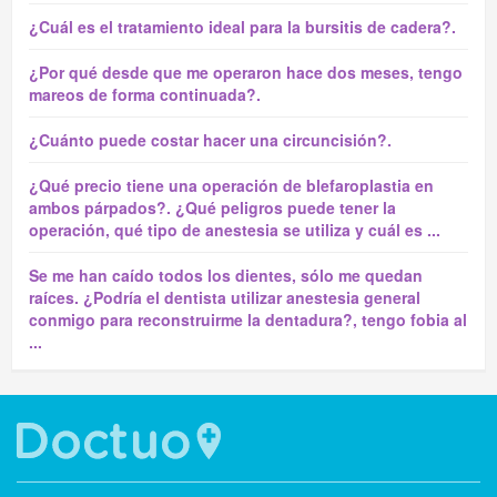
¿Cuál es el tratamiento ideal para la bursitis de cadera?.
¿Por qué desde que me operaron hace dos meses, tengo
mareos de forma continuada?.
¿Cuánto puede costar hacer una circuncisión?.
¿Qué precio tiene una operación de blefaroplastia en
ambos párpados?. ¿Qué peligros puede tener la
operación, qué tipo de anestesia se utiliza y cuál es ...
Se me han caído todos los dientes, sólo me quedan
raíces. ¿Podría el dentista utilizar anestesia general
conmigo para reconstruirme la dentadura?, tengo fobia al
...