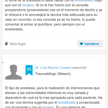
El tema de la anestesia lo debe hablar con el
anestesista
, mejor
que con el
cirujano
. Si no le han hecho aún la consulta
preoperatoria (preanestesia) ese es el momento de decirlo y ya
le ofrecerá o le aconsejará la tácnica más adecuada para su
caso en concreto, si esa consulta ya se ha hecho, lo puede
comentar al entrar al quirófano, pero siempre con el
anestesista.
Nota legal
Agradecer
Dr. Luis Ramos Cuesta
respondió:
85
Traumatólogo (Mataró)
El tipo de anestesia, para la realización de intervenciones que
afectan a las extremidades inferiores es muy variada y
dependerá de cual es la mas apropiada para cada paciente. Ha
de ser una técnica sugerida por el
anestesista
y consensuada
con el paciente y con el
cirujano
. En una persona sin