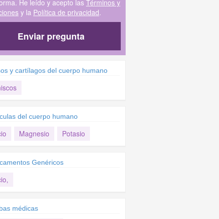
forma. He leído y acepto las
Términos y
ciones
y la
Política de privacidad
.
Enviar pregunta
os y cartílagos del cuerpo humano
iscos
culas del cuerpo humano
io
Magnesio
Potasio
camentos Genéricos
io,
bas médicas