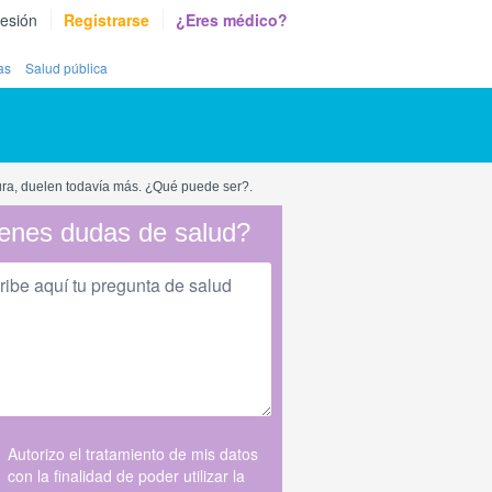
sesión
Registrarse
¿Eres médico?
as
Salud pública
tura, duelen todavía más. ¿Qué puede ser?.
enes dudas de salud?
Autorizo el tratamiento de mis datos
con la finalidad de poder utilizar la