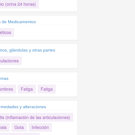
io (orina 24 horas)
s de Medicamentos
éticos
nos, glándulas y otras partes
culaciones
omas
ambres
Fatiga
Fatiga
rmedades y alteraciones
itis (inflamación de las articulaciones)
osis
Gota
Infección