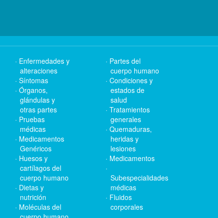
Enfermedades y
Partes del
alteraciones
cuerpo humano
Síntomas
Condiciones y
Órganos,
estados de
glándulas y
salud
otras partes
Tratamientos
Pruebas
generales
médicas
Quemaduras,
Medicamentos
heridas y
Genéricos
lesiones
Huesos y
Medicamentos
cartílagos del
cuerpo humano
Subespecialidades
Dietas y
médicas
nutrición
Fluidos
Moléculas del
corporales
cuerpo humano