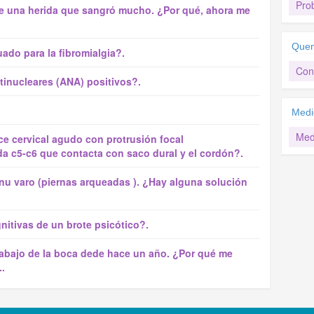
Prob
ice una herida que sangró mucho. ¿Por qué, ahora me
Quem
do para la fibromialgia?.
Con
tinucleares (ANA) positivos?.
Medi
Med
ce cervical agudo con protrusión focal
da c5-c6 que contacta con saco dural y el cordón?.
enu varo (piernas arqueadas ). ¿Hay alguna solución
itivas de un brote psicótico?.
e abajo de la boca dede hace un año. ¿Por qué me
.