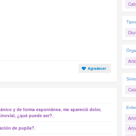
Calc
Tipo
Diur
Órga
Arti
Agradecer
Sínt
Cal
Enfe
ánico y de forma espontánea, me apareció dolor,
sinovial, ¿qué puede ser?.
Artr
tación de pupila?.
Artr