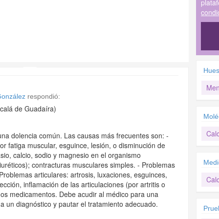
plata
condi
Hues
Men
 González
respondió:
calá de Guadaíra)
Molé
Calc
y una dolencia común. Las causas más frecuentes son: -
 fatiga muscular, esguince, lesión, o disminución de
asio, calcio, sodio y magnesio en el organismo
Medi
uréticos); contracturas musculares simples. - Problemas
- Problemas articulares: artrosis, luxaciones, esguinces,
Calc
cción, inflamación de las articulaciones (por artritis o
unos medicamentos. Debe acudir al médico para una
r a un diagnóstico y pautar el tratamiento adecuado.
Prue