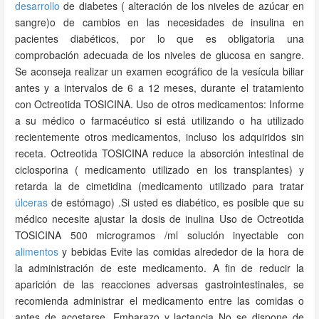
desarrollo
de diabetes ( alteración de los niveles de azúcar en
sangre)o de cambios en las necesidades de insulina en
pacientes diabéticos, por lo que es obligatoria una
comprobación adecuada de los niveles de glucosa en sangre.
Se aconseja realizar un examen ecográfico de la vesícula biliar
antes y a intervalos de 6 a 12 meses, durante el tratamiento
con Octreotida TOSICINA. Uso de otros medicamentos: Informe
a su médico o farmacéutico si está utilizando o ha utilizado
recientemente otros medicamentos, incluso los adquiridos sin
receta. Octreotida TOSICINA reduce la absorción intestinal de
ciclosporina ( medicamento utilizado en los transplantes) y
retarda la de cimetidina (medicamento utilizado para tratar
úlceras
de estómago) .Si usted es diabético, es posible que su
médico necesite ajustar la dosis de inulina Uso de Octreotida
TOSICINA 500 microgramos /ml solución inyectable con
alimentos
y bebidas Evite las comidas alrededor de la hora de
la administración de este medicamento. A fin de reducir la
aparición de las reacciones adversas gastrointestinales, se
recomienda administrar el medicamento entre las comidas o
antes de acostarse. Embarazo y lactancia No se dispone de