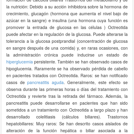
la nutrición: Debido a su acción inhibidora sobre la hormona de
crecimiento, glucagón (hormona que aumenta el nivel bajo de
azúcar en la sangre) e insulina (una hormona cuya función es
promover la entrada de glucosa en las células ) Octreotida
puede afectar en la regulación de la glucosa. Puede alterarse la
tolerancia a la glucosa postprandial (concentración de glucosa
en sangre después de una comida) y, en raras ocasiones, con
la administración crónica puede inducirse un estado de
hiperglucemia
persistente. También se han observado casos de
hipoglucemia. Raramente se ha observado pérdida de cabello
en pacientes tratados con Octreotida. Raros: se han notificado
casos de
pancreatitis aguda
. Generalmente, este efecto se
observa durante las primeras horas o días del tratamiento con
Octreotida y revierte tras la retirada del fármaco. Además, la
pancreatitis puede desarrollarse en pacientes que han sido
sometidos a un tratamiento con Octreotida a largo plazo y han
desarrollado colelitiasis (cálculos biliares). Trastornos
hepatobiliares: Muy raros: Se han descrito casos aislados de
alteración de la función hepática o biliar asociada a la