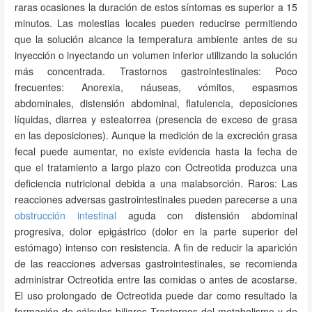
raras ocasiones la duración de estos síntomas es superior a 15
minutos. Las molestias locales pueden reducirse permitiendo
que la solución alcance la temperatura ambiente antes de su
inyección o inyectando un volumen inferior utilizando la solución
más concentrada. Trastornos gastrointestinales: Poco
frecuentes: Anorexia, náuseas, vómitos, espasmos
abdominales, distensión abdominal, flatulencia, deposiciones
líquidas, diarrea y esteatorrea (presencia de exceso de grasa
en las deposiciones). Aunque la medición de la excreción grasa
fecal puede aumentar, no existe evidencia hasta la fecha de
que el tratamiento a largo plazo con Octreotida produzca una
deficiencia nutricional debida a una malabsorción. Raros: Las
reacciones adversas gastrointestinales pueden parecerse a una
obstrucción intestinal
aguda con distensión abdominal
progresiva, dolor epigástrico (dolor en la parte superior del
estómago) intenso con resistencia. A fin de reducir la aparición
de las reacciones adversas gastrointestinales, se recomienda
administrar Octreotida entre las comidas o antes de acostarse.
El uso prolongado de Octreotida puede dar como resultado la
formación de cálculos biliares Trastornos del metabolismo y de