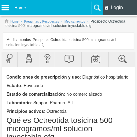
Login
Home
Home
Preguntas y Respuestas
Medicamentos
Prospecto Octreotida
tosicina 500 microgramos/ml solucion inyectable efg
Medicamentos:
Prospecto Octreotida tosicina 500 microgramos/ml
solucion inyectable efg
Condiciones de prescripción y uso
:
Diagnóstico hospitalario
Estado
: Revocado
Estado de comercialización
: No comercializado
Laboratorio
:
Support Pharma, S.L.
Principios activos
: Octreotida
Qué es Octreotida tosicina 500
microgramos/ml solucion
inyectable efg