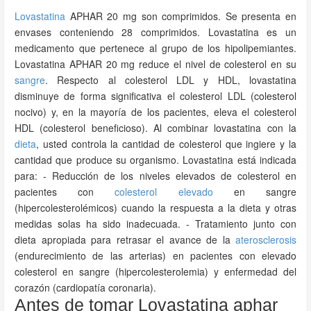
Lovastatina
APHAR 20 mg son comprimidos. Se presenta en
envases conteniendo 28 comprimidos. Lovastatina es un
medicamento que pertenece al grupo de los hipolipemiantes.
Lovastatina APHAR 20 mg reduce el nivel de colesterol en su
sangre
. Respecto al colesterol LDL y HDL, lovastatina
disminuye de forma significativa el colesterol LDL (colesterol
nocivo) y, en la mayoría de los pacientes, eleva el colesterol
HDL (colesterol beneficioso). Al combinar lovastatina con la
dieta
, usted controla la cantidad de colesterol que ingiere y la
cantidad que produce su organismo. Lovastatina está indicada
para: - Reducción de los niveles elevados de colesterol en
pacientes con
colesterol elevado
en sangre
(hipercolesterolémicos) cuando la respuesta a la dieta y otras
medidas solas ha sido inadecuada. - Tratamiento junto con
dieta apropiada para retrasar el avance de la
aterosclerosis
(endurecimiento de las arterias) en pacientes con elevado
colesterol en sangre (hipercolesterolemia) y enfermedad del
corazón (cardiopatía coronaria).
Antes de tomar Lovastatina aphar