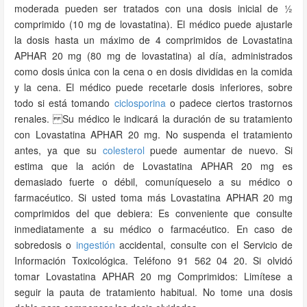
moderada pueden ser tratados con una dosis inicial de ½
comprimido (10 mg de lovastatina). El médico puede ajustarle
la dosis hasta un máximo de 4 comprimidos de Lovastatina
APHAR 20 mg (80 mg de lovastatina) al día, administrados
como dosis única con la cena o en dosis divididas en la comida
y la cena. El médico puede recetarle dosis inferiores, sobre
todo si está tomando
ciclosporina
o padece ciertos trastornos
renales. Su médico le indicará la duración de su tratamiento
con Lovastatina APHAR 20 mg. No suspenda el tratamiento
antes, ya que su
colesterol
puede aumentar de nuevo. Si
estima que la ación de Lovastatina APHAR 20 mg es
demasiado fuerte o débil, comuníqueselo a su médico o
farmacéutico. Si usted toma más Lovastatina APHAR 20 mg
comprimidos del que debiera: Es conveniente que consulte
inmediatamente a su médico o farmacéutico. En caso de
sobredosis o
ingestión
accidental, consulte con el Servicio de
Información Toxicológica. Teléfono 91 562 04 20. Si olvidó
tomar Lovastatina APHAR 20 mg Comprimidos: Limítese a
seguir la pauta de tratamiento habitual. No tome una dosis