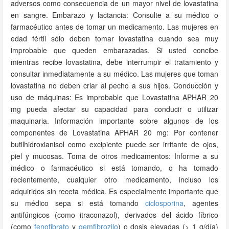
adversos como consecuencia de un mayor nivel de lovastatina
en sangre. Embarazo y lactancia: Consulte a su médico o
farmacéutico antes de tomar un medicamento. Las mujeres en
edad fértil sólo deben tomar lovastatina cuando sea muy
improbable que queden embarazadas. Si usted concibe
mientras recibe lovastatina, debe interrumpir el tratamiento y
consultar inmediatamente a su médico. Las mujeres que toman
lovastatina no deben criar al pecho a sus hijos. Conducción y
uso de máquinas: Es improbable que Lovastatina APHAR 20
mg pueda afectar su capacidad para conducir o utilizar
maquinaria. Información importante sobre algunos de los
componentes de Lovastatina APHAR 20 mg: Por contener
butilhidroxianisol como excipiente puede ser irritante de ojos,
piel y mucosas. Toma de otros medicamentos: Informe a su
médico o farmacéutico si está tomando, o ha tomado
recientemente, cualquier otro medicamento, incluso los
adquiridos sin receta médica. Es especialmente importante que
su médico sepa si está tomando
ciclosporina
, agentes
antifúngicos (como itraconazol), derivados del ácido fíbrico
(como
fenofibrato
y
gemfibrozilo
) o dosis elevadas (> 1 g/día)