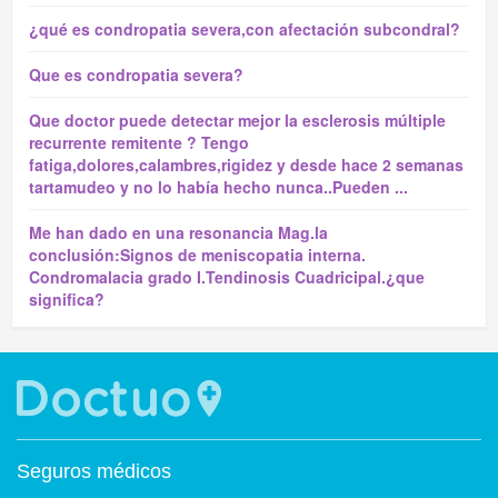
¿qué es condropatia severa,con afectación subcondral?
Que es condropatia severa?
Que doctor puede detectar mejor la esclerosis múltiple
recurrente remitente ? Tengo
fatiga,dolores,calambres,rigidez y desde hace 2 semanas
tartamudeo y no lo había hecho nunca..Pueden ...
Me han dado en una resonancia Mag.la
conclusión:Signos de meniscopatia interna.
Condromalacia grado I.Tendinosis Cuadricipal.¿que
significa?
Seguros médicos