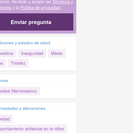
forma. He leído y acepto las
Términos y
ciones
y la
Política de privacidad
.
Enviar pregunta
iciones y estados de salud
oestima
Inseguridad
Miedo
os
Timidez
omas
iedad (Nerviosismo)
rmedades y alteraciones
iedad
portamiento antisocial en la niñez