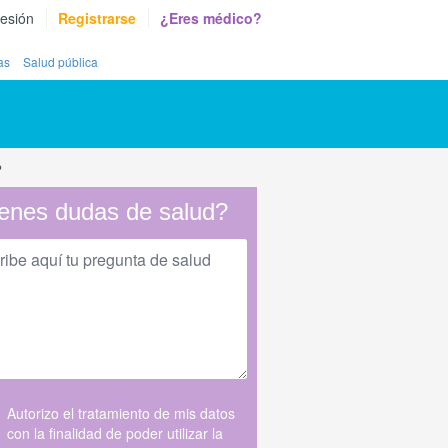
sesión
Registrarse
¿Eres médico?
as
Salud pública
?
enes dudas de salud?
Autorizo el tratamiento de mis datos
con la finalidad de poder utilizar la