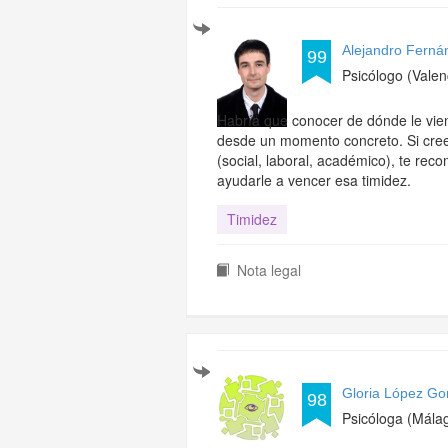
Alejandro Ferná
99
Psicólogo (Valen
Habría que conocer de dónde le vien
desde un momento concreto. Si crees
(social, laboral, académico), te re
ayudarle a vencer esa timidez.
Timidez
Nota legal
Gloria López Go
98
Psicóloga (Mála