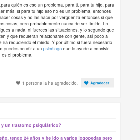
ara quién es eso un problema, para ti, para tu hijo, para
ser más, si para tu hijo eso no es un problema, entonces
ía hacer cosas y no las hace por vergüenza entonces si que
sas cosas, pero probablemente nunca de ser tímido. Lo
ligues a nada, ni fuerces las situaciones, y lo segundo que
ten y que requieran relacionarse con gente, así poco a
e irá reduciendo el miedo. Y por último si fuera necesario
do puedes acudir a un
psicólogo
que le ayude a convivir
e es el problema.
1 persona la ha agradecido.
Agradecer
 y un trastorno psiquiátrico?
ño, tengo 24 años y he ido a varios logopedas pero