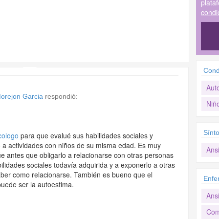
plata
condi
Cond
Aut
 Morejon Garcia
respondió:
Niñ
Sínt
cologo
para que evalué sus habilidades sociales y
lo a actividades con niños de su misma edad. Es muy
Ans
úe antes que obligarlo a relacionarse con otras personas
lidades sociales todavía adquirida y a exponerlo a otras
aber como relacionarse. También es bueno que el
Enfe
uede ser la autoestima.
Ans
Com