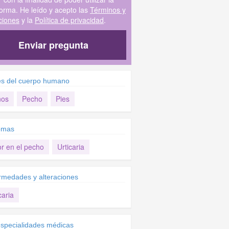
forma. He leído y acepto las
Términos y
ciones
y la
Política de privacidad
.
Enviar pregunta
es del cuerpo humano
os
Pecho
Pies
omas
or en el pecho
Urticaria
rmedades y alteraciones
caria
specialidades médicas