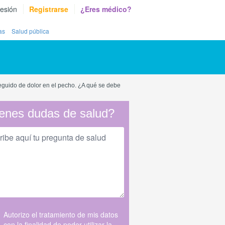
sesión
Registrarse
¿Eres médico?
as
Salud pública
eguido de dolor en el pecho. ¿A qué se debe
enes dudas de salud?
Autorizo el tratamiento de mis datos
con la finalidad de poder utilizar la