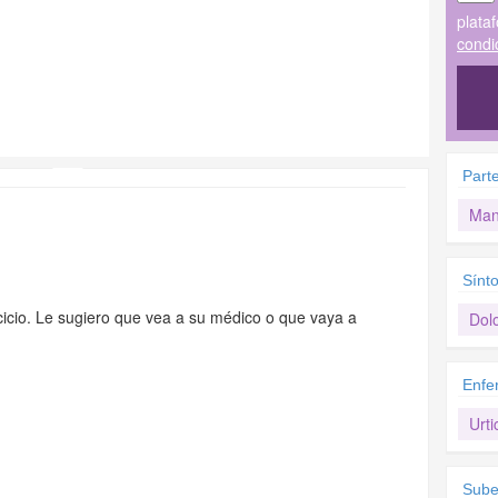
plata
condi
Part
Man
Sínt
rcicio. Le sugiero que vea a su médico o que vaya a
Dol
Enfe
Urti
Sube