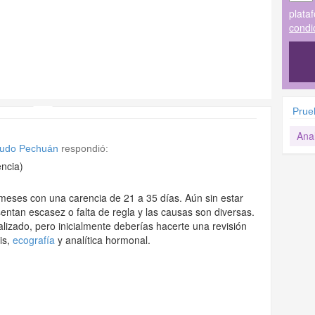
plata
condi
Prue
Anal
gudo Pechuán
respondió:
ncia)
 meses con una carencia de 21 a 35 días. Aún sin estar
tan escasez o falta de regla y las causas son diversas.
lizado, pero inicialmente deberías hacerte una revisión
is,
ecografía
y analítica hormonal.