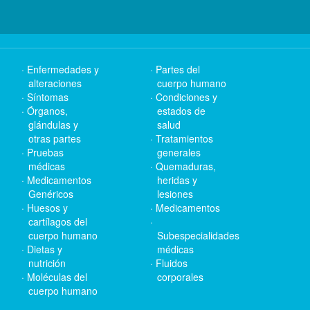
Enfermedades y
Partes del
alteraciones
cuerpo humano
Síntomas
Condiciones y
Órganos,
estados de
glándulas y
salud
otras partes
Tratamientos
Pruebas
generales
médicas
Quemaduras,
Medicamentos
heridas y
Genéricos
lesiones
Huesos y
Medicamentos
cartílagos del
cuerpo humano
Subespecialidades
Dietas y
médicas
nutrición
Fluidos
Moléculas del
corporales
cuerpo humano