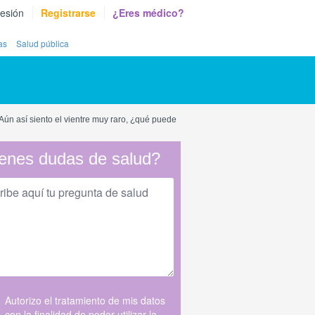
sesión
Registrarse
¿Eres médico?
as
Salud pública
ún así siento el vientre muy raro, ¿qué puede
enes dudas de salud?
Autorizo el tratamiento de mis datos
con la finalidad de poder utilizar la