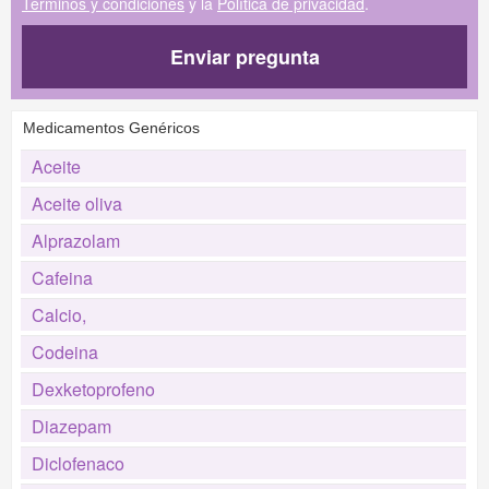
Términos y condiciones
y la
Política de privacidad
.
Enviar pregunta
Medicamentos Genéricos
Aceite
Aceite oliva
Alprazolam
Cafeina
Calcio,
Codeina
Dexketoprofeno
Diazepam
Diclofenaco