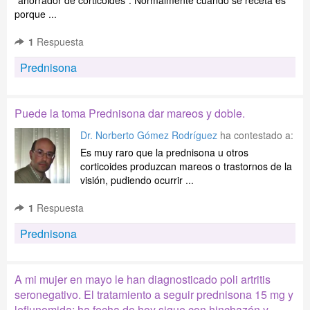
"ahorrador de corticoides". Normalmente cuando se receta es
porque ...
1
Respuesta
Prednisona
Puede la toma Prednisona dar mareos y doble.
Dr. Norberto Gómez Rodríguez
ha contestado a:
Es muy raro que la prednisona u otros
corticoides produzcan mareos o trastornos de la
visión, pudiendo ocurrir ...
1
Respuesta
Prednisona
A mi mujer en mayo le han diagnosticado poli artritis
seronegativo. El tratamiento a seguir prednisona 15 mg y
leflunomida; ha fecha de hoy sigue con hinchazón y