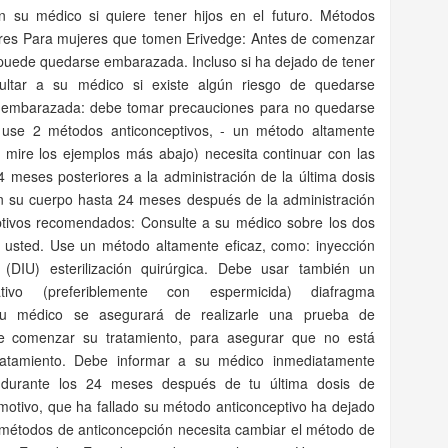
n su médico si quiere tener hijos en el futuro. Métodos
bres Para mujeres que tomen Erivedge: Antes de comenzar
i puede quedarse embarazada. Incluso si ha dejado de tener
sultar a su médico si existe algún riesgo de quedarse
mbarazada: debe tomar precauciones para no quedarse
use 2 métodos anticonceptivos, - un método altamente
, mire los ejemplos más abajo) necesita continuar con las
 meses posteriores a la administración de la última dosis
 su cuerpo hasta 24 meses después de la administración
eptivos recomendados: Consulte a su médico sobre los dos
 usted. Use un método altamente eficaz, como: inyección
no (DIU) esterilización quirúrgica. Debe usar también un
ivo (preferiblemente con espermicida) diafragma
 Su médico se asegurará de realizarle una prueba de
 comenzar su tratamiento, para asegurar que no está
atamiento. Debe informar a su médico inmediatamente
 durante los 24 meses después de tu última dosis de
motivo, que ha fallado su método anticonceptivo ha dejado
 métodos de anticoncepción necesita cambiar el método de