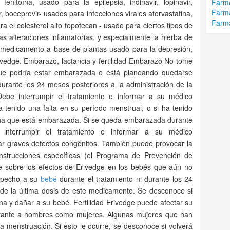
enitoína, usado para la epilepsia, indinavir, lopinavir,
Farma
Farma
vir, boceprevir- usados para infecciones virales atorvastatina,
Farma
a el colesterol alto topotecan - usado para ciertos tipos de
as alteraciones inflamatorias, y especialmente la hierba de
medicamento a base de plantas usado para la depresión,
ivedge. Embarazo, lactancia y fertilidad Embarazo No tome
que podría estar embarazada o está planeando quedarse
urante los 24 meses posteriores a la administración de la
ebe interrumpir el tratamiento e informar a su médico
 tenido una falta en su período menstrual, o si ha tenido
ha que está embarazada. Si se queda embarazada durante
 interrumpir el tratamiento e informar a su médico
r graves defectos congénitos. También puede provocar la
nstrucciones específicas (el Programa de Prevención de
 sobre los efectos de Erivedge en los bebés que aún no
l pecho a su
bebé
durante el tratamiento ni durante los 24
 de la última dosis de este medicamento. Se desconoce si
a y dañar a su bebé. Fertilidad Erivedge puede afectar su
e tanto a hombres como mujeres. Algunas mujeres que han
 menstruación. Si esto le ocurre, se desconoce si volverá