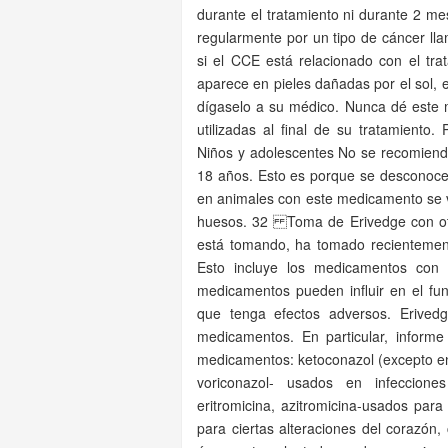
durante el tratamiento ni durante 2 me
regularmente por un tipo de cáncer l
si el CCE está relacionado con el tra
aparece en pieles dañadas por el sol, e
dígaselo a su médico. Nunca dé este 
utilizadas al final de su tratamiento
Niños y adolescentes No se recomiend
18 años. Esto es porque se desconoce 
en animales con este medicamento se 
huesos. 32 Toma de Erivedge con otr
está tomando, ha tomado recientement
Esto incluye los medicamentos con y
medicamentos pueden influir en el fu
que tenga efectos adversos. Erivedg
medicamentos. En particular, inform
medicamentos: ketoconazol (excepto en
voriconazol- usados en infecciones p
eritromicina, azitromicina-usados par
para ciertas alteraciones del corazón,