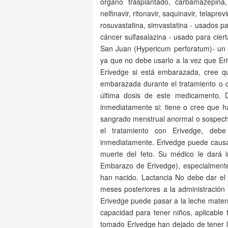
órgano trasplantado, carbamazepina, f
nelfinavir, ritonavir, saquinavir, telapre
rosuvastatina, simvastatina - usados par
cáncer sulfasalazina - usado para ciert
San Juan (Hypericum perforatum)- un 
ya que no debe usarlo a la vez que Er
Erivedge si está embarazada, cree 
embarazada durante el tratamiento o d
última dosis de este medicamento. D
inmediatamente si: tiene o cree que ha
sangrado menstrual anormal o sospec
el tratamiento con Erivedge, debe
inmediatamente. Erivedge puede causa
muerte del feto. Su médico le dará i
Embarazo de Erivedge), especialmente
han nacido. Lactancia No debe dar e
meses posteriores a la administración
Erivedge puede pasar a la leche matern
capacidad para tener niños, aplicabl
tomado Erivedge han dejado de tener la