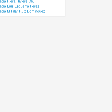
cia Riera Riviere Cb.
cia Luis Ezquerra Perez
cia M Pilar Ruiz Dominguez