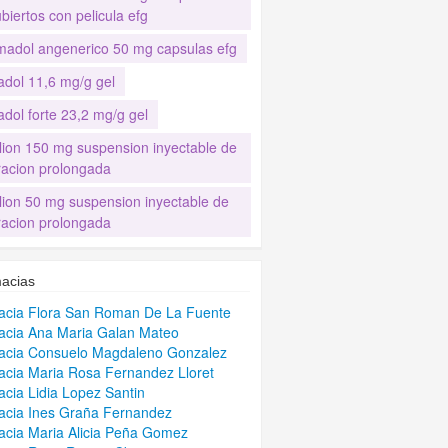
biertos con pelicula efg
madol angenerico 50 mg capsulas efg
adol 11,6 mg/g gel
adol forte 23,2 mg/g gel
lion 150 mg suspension inyectable de
eracion prolongada
lion 50 mg suspension inyectable de
eracion prolongada
acias
acia Flora San Roman De La Fuente
cia Ana Maria Galan Mateo
acia Consuelo Magdaleno Gonzalez
cia Maria Rosa Fernandez Lloret
cia Lidia Lopez Santin
cia Ines Graña Fernandez
cia Maria Alicia Peña Gomez