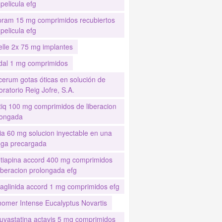
pelicula efg
pram 15 mg comprimidos recubiertos
pelicula efg
elle 2x 75 mg implantes
idal 1 mg comprimidos
cerum gotas óticas en solución de
ratorio Reig Jofre, S.A.
stiq 100 mg comprimidos de liberacion
longada
ia 60 mg solucion inyectable en una
inga precargada
tiapina accord 400 mg comprimidos
iberacion prolongada efg
aglinida accord 1 mg comprimidos efg
nomer Intense Eucalyptus Novartis
uvastatina actavis 5 mg comprimidos