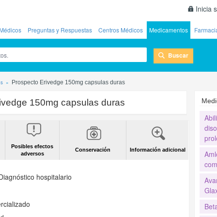
Inicia 
Médicos
Preguntas y Respuestas
Centros Médicos
Medicamentos
Farmaci
Buscar
os
Prospecto Erivedge 150mg capsulas duras
Medi
rivedge 150mg capsulas duras
Abil
diso
pro
Posibles efectos
Conservación
Información adicional
Aml
adversos
com
Diagnóstico hospitalario
Ava
Gla
rcializado
Bet