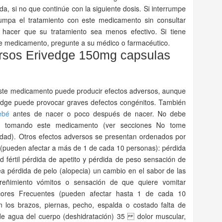
a, si no que continúe con la siguiente dosis. Si interrumpe
rumpa el tratamiento con este medicamento sin consultar
hacer que su tratamiento sea menos efectivo. Si tiene
te medicamento, pregunte a su médico o farmacéutico.
ersos Erivedge 150mg capsulas
este medicamento puede producir efectos adversos, aunque
vedge puede provocar graves defectos congénitos. También
ebé
antes de nacer o poco después de nacer. No debe
é tomando este medicamento (ver secciones No tome
lidad). Otros efectos adversos se presentan ordenados por
 (pueden afectar a más de 1 de cada 10 personas): pérdida
 fértil pérdida de apetito y pérdida de peso sensación de
 pérdida de pelo (alopecia) un cambio en el sabor de las
treñimiento vómitos o sensación de que quiere vomitar
picores Frecuentes (pueden afectar hasta 1 de cada 10
n los brazos, piernas, pecho, espalda o costado falta de
a de agua del cuerpo (deshidratación) 35 dolor muscular,