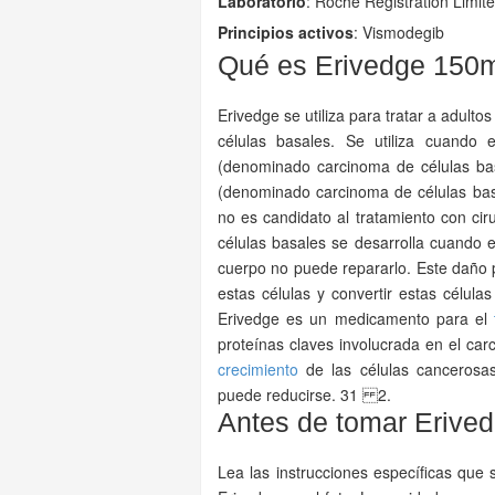
Laboratorio
:
Roche Registration Limit
Principios activos
: Vismodegib
Qué es Erivedge 150m
Erivedge se utiliza para tratar a adulto
células basales. Se utiliza cuando
(denominado carcinoma de células bas
(denominado carcinoma de células bas
no es candidato al tratamiento con ci
células basales se desarrolla cuando 
cuerpo no puede repararlo. Este daño 
estas células y convertir estas célul
Erivedge es un medicamento para el
proteínas claves involucrada en el car
crecimiento
de las células cancerosas
puede reducirse. 31 2.
Antes de tomar Erive
Lea las instrucciones específicas que