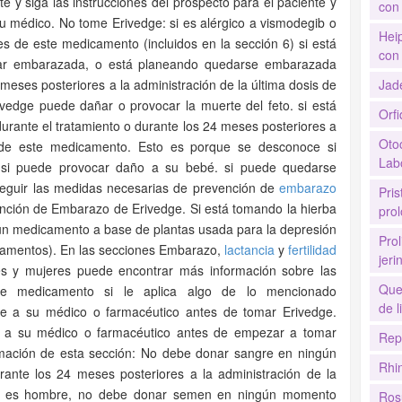
e y siga las instrucciones del prospecto para el paciente y
con 
u médico. No tome Erivedge: si es alérgico a vismodegib o
Hei
 de este medicamento (incluidos en la sección 6) si está
con 
ar embarazada, o está planeando quedarse embarazada
 meses posteriores a la administración de la última dosis de
Jad
vedge puede dañar o provocar la muerte del feto. si está
Orf
urante el tratamiento o durante los 24 meses posteriores a
Oto
s de este medicamento. Esto es porque se desconoce si
Labo
 si puede provocar daño a su bebé. si puede quedarse
eguir las medidas necesarias de prevención de
embarazo
Pri
ción de Embarazo de Erivedge. Si está tomando la hierba
pro
un medicamento a base de plantas usada para la depresión
Prol
camentos). En las secciones Embarazo,
lactancia
y
fertilidad
jer
s y mujeres puede encontrar más información sobre las
Que
ste medicamento si le aplica algo de lo mencionado
de l
lte a su médico o farmacéutico antes de tomar Erivedge.
e a su médico o farmacéutico antes de empezar a tomar
Rep
ormación de esta sección: No debe donar sangre en ningún
Rhi
rante los 24 meses posteriores a la administración de la
Si es hombre, no debe donar semen en ningún momento
Ros