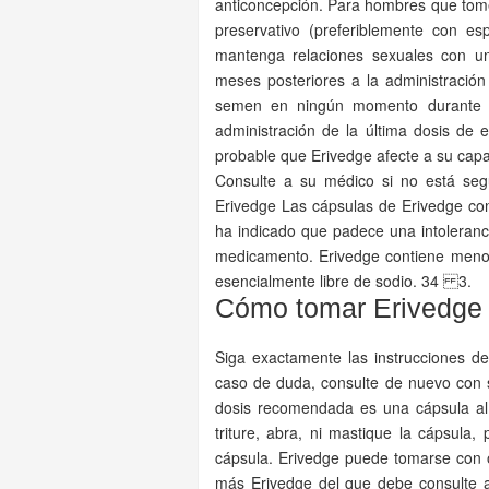
anticoncepción. Para hombres que tom
preservativo (preferiblemente con e
mantenga relaciones sexuales con un
meses posteriores a la administració
semen en ningún momento durante el
administración de la última dosis d
probable que Erivedge afecte a su cap
Consulte a su médico si no está seg
Erivedge Las cápsulas de Erivedge con
ha indicado que padece una intoleranci
medicamento. Erivedge contiene menos
esencialmente libre de sodio. 34 3.
Cómo tomar Erivedge
Siga exactamente las instrucciones d
caso de duda, consulte de nuevo con
dosis recomendada es una cápsula al
triture, abra, ni mastique la cápsula,
cápsula. Erivedge puede tomarse con 
más Erivedge del que debe consulte a