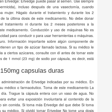
en Erivedge: Erivedge puede pasar al semen. Use siempre
spermicida), incluso después de una vasectomía, cuando
a mujer. Hágalo durante el tratamiento y durante los 2
n de la última dosis de este medicamento. No debe donar
 tratamiento ni durante los 2 meses posteriores a la
e este medicamento. Conducción y uso de máquinas No es
acidad para conducir o para usar herramientas o máquinas.
uro. Información importante sobre algún componente de
tienen un tipo de azúcar llamado lactosa. Si su médico le
a a ciertos azúcares, consulte con él antes de tomar este
 de 1 mmol (23 mg) de sodio por cápsula, es decir, está
 150mg capsulas duras
e administración de Erivedge indicadas por su médico. En
 su médico o farmacéutico. Toma de este medicamento La
 día. Trague la cápsula entera con un vaso de agua. No
 para evitar una exposición involuntaria al contenido de la
o sin comida. Si toma más Erivedge del que debe Si toma
 su médico. Si olvidó tomar Erivedge No tome una dosis