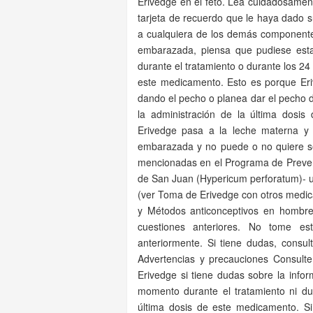
Erivedge en el feto. Lea cuidadosament
tarjeta de recuerdo que le haya dado s
a cualquiera de los demás componentes
embarazada, piensa que pudiese est
durante el tratamiento o durante los 24
este medicamento. Esto es porque Eri
dando el pecho o planea dar el pecho d
la administración de la última dosi
Erivedge pasa a la leche materna y
embarazada y no puede o no quiere s
mencionadas en el Programa de Preven
de San Juan (Hypericum perforatum)- 
(ver Toma de Erivedge con otros medi
y Métodos anticonceptivos en hombre
cuestiones anteriores. No tome e
anteriormente. Si tiene dudas, consu
Advertencias y precauciones Consult
Erivedge si tiene dudas sobre la inf
momento durante el tratamiento ni du
última dosis de este medicamento. 