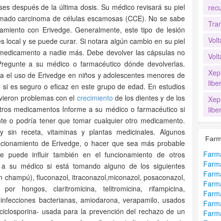
ses después de la última dosis. Su médico revisará su piel
recu
lamado carcinoma de células escamosas (CCE). No se sabe
Tra
tamiento con Erivedge. Generalmente, este tipo de lesión
Volt
s local y se puede curar. Si notara algún cambio en su piel
medicamento a nadie más. Debe devolver las cápsulas no
Volt
. Pregunte a su médico o farmacéutico dónde devolverlas.
Xep
a el uso de Erivedge en niños y adolescentes menores de
lib
si es seguro o eficaz en este grupo de edad. En estudios
vieron problemas con el
crecimiento
de los dientes y de los
Xep
os medicamentos Informe a su médico o farmacéutico si
lib
e o podría tener que tomar cualquier otro medicamento.
 sin receta, vitaminas y plantas medicinales. Algunos
Farm
ncionamiento de Erivedge, o hacer que sea más probable
Farm
e puede influir también en el funcionamiento de otros
Farma
e a su médico si está tomando alguno de los siguientes
Farm
 champú), fluconazol, itraconazol,miconazol, posaconazol,
Farma
or hongos, claritromicina, telitromicina, rifampicina,
Farma
a infecciones bacterianas, amiodarona, verapamilo, usados
Farma
 ciclosporina- usada para la prevención del rechazo de un
Farma