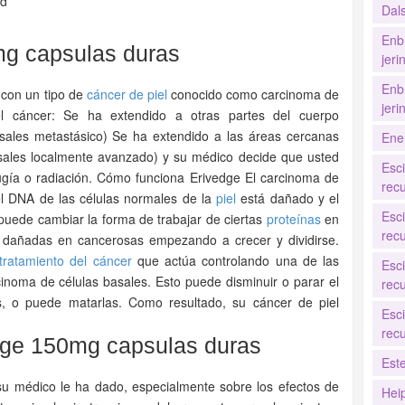
ed
Dal
Enb
g capsulas duras
jer
Enb
s con un tipo de
cáncer de piel
conocido como carcinoma de
jer
 el cáncer: Se ha extendido a otras partes del cuerpo
ales metastásico) Se ha extendido a las áreas cercanas
Ene
ales localmente avanzado) y su médico decide que usted
Esc
rugía o radiación. Cómo funciona Erivedge El carcinoma de
recu
el DNA de las células normales de la
piel
está dañado y el
Esc
puede cambiar la forma de trabajar de ciertas
proteínas
en
recu
as dañadas en cancerosas empezando a crecer y dividirse.
tratamiento del cáncer
que actúa controlando una de las
Esc
cinoma de células basales. Esto puede disminuir o parar el
recu
, o puede matarlas. Como resultado, su cáncer de piel
Esc
recu
dge 150mg capsulas duras
Est
 su médico le ha dado, especialmente sobre los efectos de
Hei