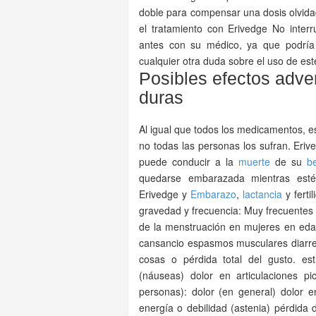
doble para compensar una dosis olvidad
el tratamiento con Erivedge No inter
antes con su médico, ya que podría 
cualquier otra duda sobre el uso de es
Posibles efectos adv
duras
Al igual que todos los medicamentos, 
no todas las personas los sufran. Eri
puede conducir a la
muerte
de su
b
quedarse embarazada mientras est
Erivedge y
Embarazo
,
lactancia
y ferti
gravedad y frecuencia: Muy frecuentes
de la menstruación en mujeres en edad
cansancio espasmos musculares diarrea
cosas o pérdida total del gusto. es
(náuseas) dolor en articulaciones 
personas): dolor (en general) dolor e
energía o debilidad (astenia) pérdid