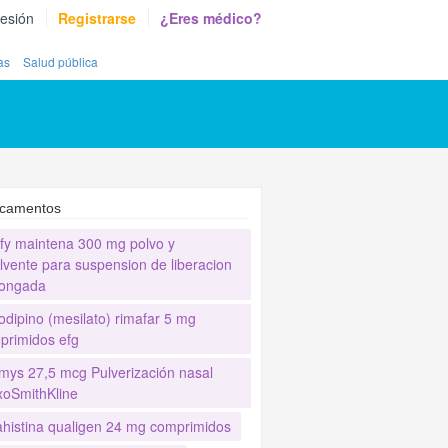
sesión
Registrarse
¿Eres médico?
as
Salud pública
camentos
ify maintena 300 mg polvo y
lvente para suspension de liberacion
longada
odipino (mesilato) rimafar 5 mg
primidos efg
mys 27,5 mcg Pulverización nasal
xoSmithKline
ahistina qualigen 24 mg comprimidos