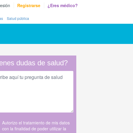
sesión
Registrarse
¿Eres médico?
as
Salud pública
enes dudas de salud?
Autorizo el tratamiento de mis datos
con la finalidad de poder utilizar la