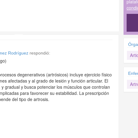
plata
condi
Órga
ómez Rodríguez
respondió:
Arti
go)
Enfe
rocesos degenerativos (artrósicos) incluye ejercicio físico
es afectadas y al grado de lesión y función articular. El
Artr
o y gradual y busca potenciar los músculos que controlan
implicadas para favorecer su estabilidad. La prescripción
nde del tipo de artrosis.