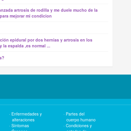
nzada artrosis de rodilla y me duele mucho de la
 para mejorar mi condicion
ción epidural por dos hernias y artrosis en los
 la espalda ,es normal ...
is?
Enfermedades y
Partes del
alteraciones
cuerpo humano
Síntomas
Condiciones y