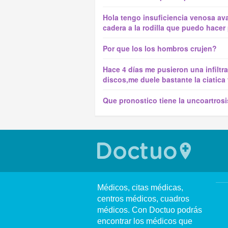
Hola tengo insuficiencia venosa ava
cadera a la rodilla que puedo hacer
Por que los los hombros crujen?
Hace 4 días me pusieron una infiltra
discos,me duele bastante la ciatica y
Que pronostico tiene la uncoartros
Médicos, citas médicas,
centros médicos, cuadros
médicos. Con Doctuo podrás
encontrar los médicos que