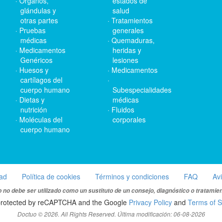
Órganos,
estados de
glándulas y
salud
otras partes
Tratamientos
Pruebas
generales
médicas
Quemaduras,
Medicamentos
heridas y
Genéricos
lesiones
Huesos y
Medicamentos
cartílagos del
cuerpo humano
Subespecialidades
Dietas y
médicas
nutrición
Fluidos
Moléculas del
corporales
cuerpo humano
dad
Política de cookies
Términos y condiciones
FAQ
Av
 no debe ser utilizado como un sustituto de un consejo, diagnóstico o tratamie
s protected by reCAPTCHA and the Google
Privacy Policy
and
Terms of S
Doctuo © 2026. All Rights Reserved. Última modificación: 06-08-2026